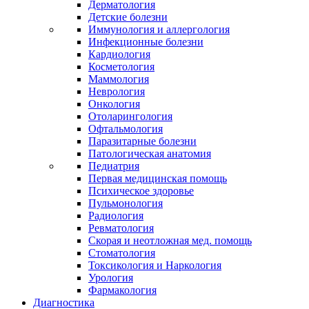
Дерматология
Детские болезни
Иммунология и аллергология
Инфекционные болезни
Кардиология
Косметология
Маммология
Неврология
Онкология
Отоларингология
Офтальмология
Паразитарные болезни
Патологическая анатомия
Педиатрия
Первая медицинская помощь
Психическое здоровье
Пульмонология
Радиология
Ревматология
Скорая и неотложная мед. помощь
Стоматология
Токсикология и Наркология
Урология
Фармакология
Диагностика