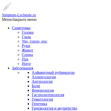
Simptom-Lechenie.ru
Меню
Закрыть меню
Симптомы
Голова
Глаза
Ухо, горло, нос
Руки
Живот
Спина
Пах
Ноги
Заболевания
Алфавитный рубрикатор
Аллергология
Ангиология
Боли
Венерология
Гастроэнтерология
Гематология
Генетика
Гинекология и акушерство