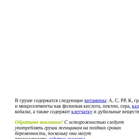
В груше содержатся следующие
витамины
: А, С, РР, К,
и микроэлементы как фолиевая кислота, пектин, сера,
ка
кобальт, а также содержит
клетчатку
и дубильные вещест
Обратите внимание!
С осторожностью следует
употреблять груши женщинам на поздних сроках
беременности, поскольку они могут
провоцировать
вздутие живота
.