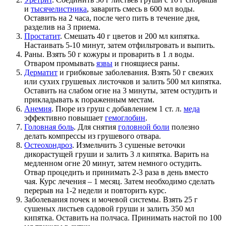
и
тысячелистника
, заварить смесь в 600 мл воды.
Оставить на 2 часа, после чего пить в течение дня,
разделив на 3 приема.
Простатит
. Смешать 40 г цветов и 200 мл кипятка.
Настаивать 5-10 минут, затем отфильтровать и выпить.
Раны. Взять 50 г кожуры и проварить в 1 л воды.
Отваром промывать
язвы
и гноящиеся раны.
Дерматит
и грибковые заболевания. Взять 50 г свежих
или сухих грушевых листочков и залить 500 мл кипятка.
Оставить на слабом огне на 3 минуты, затем остудить и
прикладывать к пораженным местам.
Анемия
. Пюре из груш с добавлением 1 ст. л.
меда
эффективно повышает
гемоглобин
.
Головная боль
. Для снятия
головной боли
полезно
делать компрессы из грушевого отвара.
Остеохондроз
. Измельчить 3 сушеные веточки
дикорастущей груши и залить 3 л кипятка. Варить на
медленном огне 20 минут, затем немного остудить.
Отвар процедить и принимать 2-3 раза в день вместо
чая. Курс лечения – 1 месяц. Затем необходимо сделать
перерыв на 1-2 недели и повторить курс.
Заболевания почек и мочевой системы. Взять 25 г
сушеных листьев садовой груши и залить 350 мл
кипятка. Оставить на полчаса. Принимать настой по 100