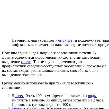
Печеная груша укрепляет
иммунитет
и поддерживает защи
инфекциями, снимает воспаления и даже помогает при д
Полезны груши и для людей с заболеваниями печени. В
фрукте содержится хлорогеновая кислота, стимулирующая
выделение
желчи
. Также груши применяют для
профилактики сердечно-сосудистых заболеваний, поскольку в
их состав входят растительные волокна, способствующие
выведению холестерина.
Грушу можно использовать при таких патологических
состояниях:
Диарея
. Взять 100 г сухофруктов и залить 1 л
воды
.
Кипятить в течение 30 минут, затем оставить на 2 часа.
Принимать трижды в день по 100 мл.
Уретрит
. Соединить 30 г листьев груши с 10 г спорыша