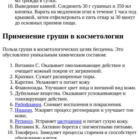
мл трижды в сутки.
Выведение камней. Соединить 30 г сушеных и 350 мл
кипятка. Варить на медленном огне в течение 1 часа под
крышкой, затем отфильтровать и пить отвар за 30 минут
до основных приемов пищи.
Применение груши в косметологии
Польза груши в косметологических целях бесценна. Это
обусловлено уникальным химическим составом:
Витамин C. Оказывает омолаживающее действие и
очищает кожный покров от загрязнений.
Крахмал. Сужает расширенные поры.
Каротин. Увлажняет и питает кожу.
Флавоноиды. Улучшают цвет лица и внешний вид кожи.
Дубильные вещества. Оказывают успокаивающее и
тонизирующее действие.
Рибофлавин
. Снимает воспаления и покраснения.
Ниацин
. Ускоряет процесс регенерации и улучшает тон
кожи.
Ретинол
. Устраняет
шелушение
и питает сухую кожу.
Витамин K. Активно борется с пигментными пятнами.
Токоферол. Замедляет процессы старения и способствует
обновлению клеток.