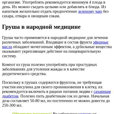
организме. Употреблять рекомендуется минимум 4 плода в
день. Их можно съедать целыми или добавлять в блюда. Из
напитков желательно отдать предпочтение
зеленому чаю
без
сахара, отвара и овощным сокам.
Груша в народной медицине
Груша часто применяется в народной медицине для лечения
различных заболеваний. Входящие в состав фрукта
эфирные
масла
обладают мочегонным эффектом, а дубильные вещества
оказывают укрепляющее действие на пищеварительную
систему.
Компот из груш полезно употреблять при простудных
заболеваниях для утоления жажды и в качестве
диуретического средства.
Поскольку в грушах содержится фруктоза, не требующая
участия инсулина для своего проникновения в клетку, их
рекомендуется включить в рацион питания людям с
сахарным
диабетом
. Полезно пить диабетикам сок из дички. Начальная
доза составляет 50-80 мл, но постепенно ее можно довести до
250-300 мл.
Обратите внимание!
Во избежание
изжоги
не