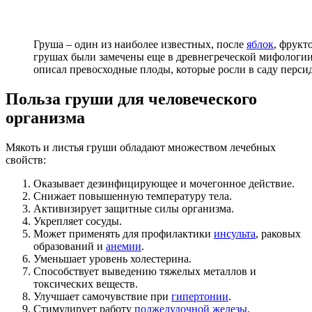
Груша – один из наиболее известных, после
яблок
, фрукт
грушах были замечены еще в древнегреческой мифологии,
описал превосходные плоды, которые росли в саду перси
Польза груши для человеческого
организма
Мякоть и листья груши обладают множеством лечебных
свойств:
Оказывает дезинфицирующее и мочегонное действие.
Снижает повышенную температуру тела.
Активизирует защитные силы организма.
Укрепляет сосуды.
Может применять для профилактики
инсульта
, раковых
образований и
анемии
.
Уменьшает уровень холестерина.
Способствует выведению тяжелых металлов и
токсических веществ.
Улучшает самочувствие при
гипертонии
.
Стимулирует работу
поджелудочной железы
.