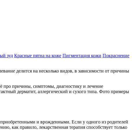
ый зуд
Красные пятна на коже
Пигментация кожи
Покраснение
евание делится на несколько видов, в зависимости от причины
сё про причины, симптомы, диагностику и лечение
актный дерматит, аллергический и сухого типа. Фото примеры
ть приобретенными и врожденными. Если у одного из родителей
нию, как правило, лекарственная терапия способствует только