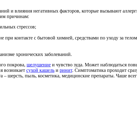
аний и влияния негативных факторов, которые вызывают аллер
щим причинам:
ильных стрессов;
 при контакте с бытовой химией, средствами по уходу за телом
ганизме хронических заболеваний.
ого покрова,
шелушение
и чувство зуда. Может наблюдаться пов
ия возникает
сухой кашель
и
ринит
. Симптоматика проходит сразу
– шерсть, пыль, косметика, медицинские препараты. Чаше всего