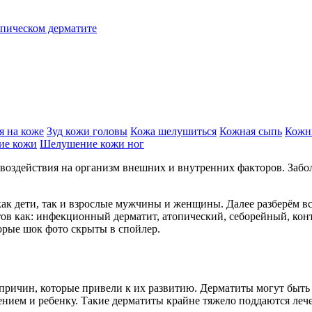
пическом дерматите
 на коже
Зуд кожи головы
Кожа шелушиться
Кожная сыпь
Кожн
ие кожи
Шелушение кожи ног
воздействия на организм внешних и внутренних факторов. Забол
ак дети, так и взрослые мужчины и женщины. Далее разберём в
в как: инфекционный дерматит, атопический, себорейный, конт
орые шок фото скрыты в спойлер.
от причин, которые привели к их развитию. Дерматиты могут бы
ением и ребенку. Такие дерматиты крайне тяжело поддаются лече