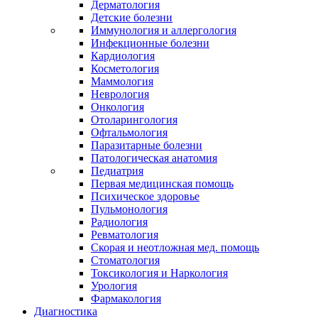
Дерматология
Детские болезни
Иммунология и аллергология
Инфекционные болезни
Кардиология
Косметология
Маммология
Неврология
Онкология
Отоларингология
Офтальмология
Паразитарные болезни
Патологическая анатомия
Педиатрия
Первая медицинская помощь
Психическое здоровье
Пульмонология
Радиология
Ревматология
Скорая и неотложная мед. помощь
Стоматология
Токсикология и Наркология
Урология
Фармакология
Диагностика