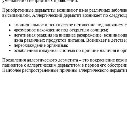
уменьшению неприятных проявлений.
Приобретенные дерматиты возникают из-за различных заболев
высыпаниями. Аллергический дерматит возникает по следую
эмоциональное и психическое истощение под влиянием с
чрезмерное нахождение под открытым солнцем;
негативная реакция на внешнее раздражение, возникающие
из-за различных продуктов питания. Возникает в детстве;
переохлаждение организма;
ослабленная иммунная система по причине наличия в ор
Проявления аллергического дерматита – это покраснение кожн
пациентов с аллергическим дерматитом в период его обострен
Наиболее распространенные причины аллергического дерматита 