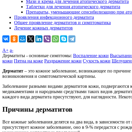
Мази и крема для лечения атопического дерматита
Таблетки для лечения атопического дерматита
Препараты, уменьшающие сенсибилизацию при ато
Проявления инфекционного дерматита
Общее проявление дерматитов и симптоматика
Лечение кожных дерматитов
A+
а-
Дерматиты - основные симптомы:
Воспаление кожи
Высыпания
кожи
Пятна на коже
Раздражение кожи
Сухость кожи
Шелушен
Дерматит
– это кожное заболевание, возникающее по причине 
возникновения и симптоматической картины.
Заболевание разными видами дерматитов кожи, подвергаются к
медикаментами и народными средствами таких видов дерматито
каждого вида дерматита присутствуют, для наглядности. Некот
Причины дерматитов
Все кожные заболевания делятся на два вида, в зависимости 
присутствует кожное заболевание, оно в 9-% передастся с рожд