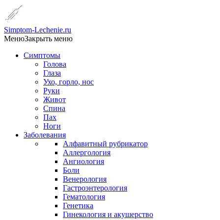
Simptom-Lechenie.ru
Меню
Закрыть меню
Симптомы
Голова
Глаза
Ухо, горло, нос
Руки
Живот
Спина
Пах
Ноги
Заболевания
Алфавитный рубрикатор
Аллергология
Ангиология
Боли
Венерология
Гастроэнтерология
Гематология
Генетика
Гинекология и акушерство