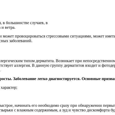
, в большинстве случаев, в
 и ветра.
но и может провоцироваться стрессовыми ситуациями, может име
сных заболеваний.
лергическим типом дерматита. Возникает при непосредственном
утствует аллергия. В данную группу дерматитов входит и фотоде
.
осты. Заболевание легко диагностируется. Основные призна
 характер;
 быстрое, начинать его необходимо сразу при обнаружении первы
пузырьки с влажным содержимым, а зуд и чувство дискомфорта буд