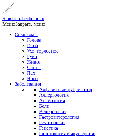
Simptom-Lechenie.ru
Меню
Закрыть меню
Симптомы
Голова
Глаза
Ухо, горло, нос
Руки
Живот
Спина
Пах
Ноги
Заболевания
Алфавитный рубрикатор
Аллергология
Ангиология
Боли
Венерология
Гастроэнтерология
Гематология
Генетика
Гинекология и акушерство