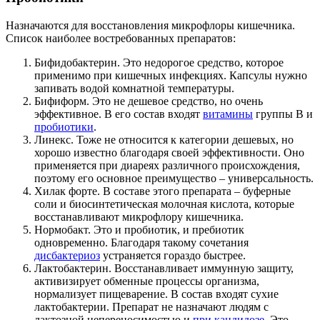
Назначаются для восстановления микрофлоры кишечника.
Список наиболее востребованных препаратов:
Бифидобактерин. Это недорогое средство, которое
применимо при кишечных инфекциях. Капсулы нужно
запивать водой комнатной температуры.
Бифиформ. Это не дешевое средство, но очень
эффективное. В его состав входят
витамины
группы В и
пробиотики
.
Линекс. Тоже не относится к категории дешевых, но
хорошо известно благодаря своей эффективности. Оно
применяется при диареях различного происхождения,
поэтому его основное преимущество – универсальность.
Хилак форте. В составе этого препарата – буферные
соли и биосинтетическая молочная кислота, которые
восстанавливают микрофлору кишечника.
Нормобакт. Это и пробиотик, и пребиотик
одновременно. Благодаря такому сочетания
дисбактериоз
устраняется гораздо быстрее.
Лактобактерин. Восстанавливает иммунную защиту,
активизирует обменные процессы организма,
нормализует пищеварение. В состав входят сухие
лактобактерии. Препарат не назначают людям с
лактозной непереносимостью и
при кандидозе
. Это