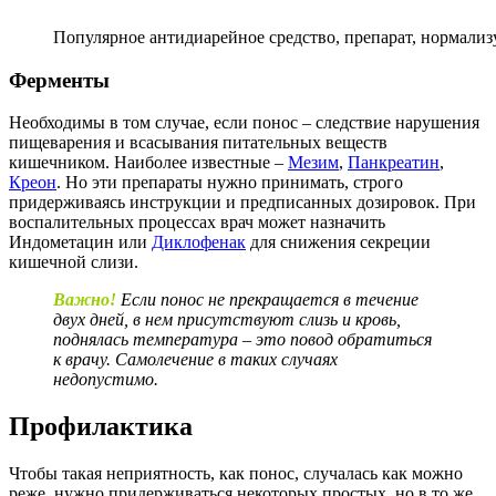
Популярное антидиарейное средство, препарат, нормал
Ферменты
Необходимы в том случае, если понос – следствие нарушения
пищеварения и всасывания питательных веществ
кишечником. Наиболее известные –
Мезим
,
Панкреатин
,
Креон
. Но эти препараты нужно принимать, строго
придерживаясь инструкции и предписанных дозировок. При
воспалительных процессах врач может назначить
Индометацин или
Диклофенак
для снижения секреции
кишечной слизи.
Важно!
Если понос не прекращается в течение
двух дней, в нем присутствуют слизь и кровь,
поднялась температура – это повод обратиться
к врачу. Самолечение в таких случаях
недопустимо.
Профилактика
Чтобы такая неприятность, как понос, случалась как можно
реже, нужно придерживаться некоторых простых, но в то же