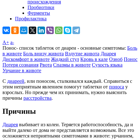
происхождения
Пробиотики
Ферменты
Профилактика
A+
а-
Понос- список таблеток от диареи - основные симптомы:
Боль
в животе
Боль внизу живота
Вздутие живота
Диарея
Дискомфорт в животе
Жидкий стул
Кровь в кале
Озноб
Понос
Потеря сознания
Рвота
Спазмы в животе
Сухость языка
Урчание в животе
С
диареей
, или поносом, сталкивался каждый. Справиться с
этим неприятным явлением помогут таблетки от
поноса
у
взрослых. Но прежде чем их принимать, нужно выяснить
причины
расстройства
.
Причины
Диарея
выбивает из колеи. Теряется работоспособность, да и
выйти далеко от дома не представляется возможным. Все это
осложняется неприятными симптомами в животе: урчанием,