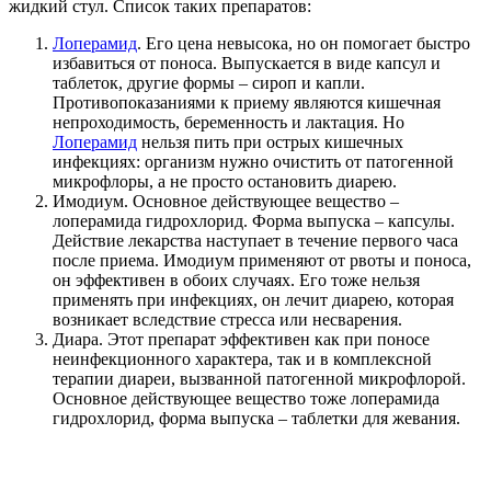
жидкий стул. Список таких препаратов:
Лоперамид
. Его цена невысока, но он помогает быстро
избавиться от поноса. Выпускается в виде капсул и
таблеток, другие формы – сироп и капли.
Противопоказаниями к приему являются кишечная
непроходимость, беременность и лактация. Но
Лоперамид
нельзя пить при острых кишечных
инфекциях: организм нужно очистить от патогенной
микрофлоры, а не просто остановить диарею.
Имодиум. Основное действующее вещество –
лоперамида гидрохлорид. Форма выпуска – капсулы.
Действие лекарства наступает в течение первого часа
после приема. Имодиум применяют от рвоты и поноса,
он эффективен в обоих случаях. Его тоже нельзя
применять при инфекциях, он лечит диарею, которая
возникает вследствие стресса или несварения.
Диара. Этот препарат эффективен как при поносе
неинфекционного характера, так и в комплексной
терапии диареи, вызванной патогенной микрофлорой.
Основное действующее вещество тоже лоперамида
гидрохлорид, форма выпуска – таблетки для жевания.