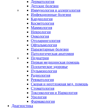
Дерматология
Детские болезни
Иммунология и аллергология
Инфекционные болезни
Кардиология
Косметология
Маммология
Неврология
Онкология
Отоларингология
Офтальмология
Паразитарные болезни
Патологическая анатомия
Педиатрия
Первая медицинская помощь
Психическое здоровье
Пульмонология
Радиология
Ревматология
Скорая и неотложная мед. помощь
Стоматология
Токсикология и Наркология
Урология
Фармакология
Диагностика