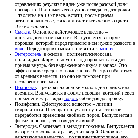
отравлениях результат виден уже после разовой дозы
препарата. Принимать его нужно исходя из дозировки –
1 таблетка на 10 кг веса. Кстати, после приема
активированного угля кал может стать черного цвета.
Это нормально.
Смекта
. Основное действующее вещество –
диоктаэдрический смектит. Выпускается в форме
порошка, который перед применением нужно развести в
воде
. Передозировка может привести к
запору
.
Энтеросгель
, в основе – полиметилсилоксана
полигидрат. Форма выпуска – однородная паста для
приема внутрь, без выраженного вкуса и запаха. Это
эффективное средство, помогающее быстро избавиться
от вредных веществ. Но оно не поможет при
несварении желудка.
Полисорб
. Препарат на основе коллоидного диоксида
кремния. Выпускается в форме порошка, который перед
применением разводят
водой
, соблюдая дозировку.
Полифепан. Действующее вещество – лигнин
гидролизный. Препарат получают путем глубокой
переработки древесины хвойных пород. Выпускается в
форме порошка для разведения водой.
Энтеродез. Связывает и выводит токсины. Выпускается
в форме порошка для разведения водой. Основное
действующее вещество – поливинилпирролидон, его