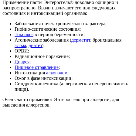
Применение пасты Энтеросгель® довольно обширно и
распространено. Врачи назначают его при следующих
состояниях и интоксикацией организма:
Заболевания почек хронического характера;
Гнойно-септические состояния;
Токсикоз
в период беременности;
Атопические заболевания (
дерматит
, бронхиальная
астма
,
диатез
);
ОРВИ;
Радиационное поражение;
Диарея
;
Пищевое отравление
;
Интоксикация
алкоголем
;
Ожог в фазе интоксикации;
Синдром кишечника (аллергическая непереносимость
пищи).
Очень часто применяют Энтеросгель при аллергии, для
выведения аллергенов.