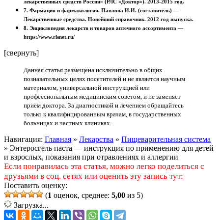
лекарственных средств России» (РЛС «Доктор»). 2013-2015 год.
7. Фармация и фармакология. Павлова И.И. (составитель) —
Лекарственные средства. Новейший справочник. 2012 год выпуска.
8. Энциклопедия лекарств и товаров аптечного ассортимента —
https://www.rlsnet.ru/
[свернуть]
Данная статья размещена исключительно в общих
познавательных целях посетителей и не является научным
материалом, универсальной инструкцией или
профессиональным медицинским советом, и не заменяет
приём доктора. За диагностикой и лечением обращайтесь
только к квалифицированным врачам, в государственных
больницах и частных клиниках.
Навигация:
Главная
»
Лекарства
»
Пищеварительная система
»
Энтеросгель паста — инструкция по применению для детей
и взрослых, показания при отравлениях и аллергии
Если понравилась эта статья, можно легко поделиться с
друзьями в соц. сетях или оценить эту запись тут:
Поставить оценку:
(
1
оценок, среднее:
5,00
из 5)
Загрузка...