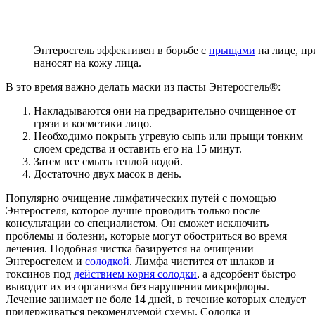
Энтеросгель эффективен в борьбе с
прыщами
на лице, пр
наносят на кожу лица.
В это время важно делать маски из пасты Энтеросгель®:
Накладываются они на предварительно очищенное от
грязи и косметики лицо.
Необходимо покрыть угревую сыпь или прыщи тонким
слоем средства и оставить его на 15 минут.
Затем все смыть теплой водой.
Достаточно двух масок в день.
Популярно очищение лимфатических путей с помощью
Энтеросгеля, которое лучше проводить только после
консультации со специалистом. Он сможет исключить
проблемы и болезни, которые могут обостриться во время
лечения. Подобная чистка базируется на очищении
Энтеросгелем и
солодкой
. Лимфа чистится от шлаков и
токсинов под
действием корня солодки
, а адсорбент быстро
выводит их из организма без нарушения микрофлоры.
Лечение занимает не боле 14 дней, в течение которых следует
придерживаться рекомендуемой схемы. Солодка и