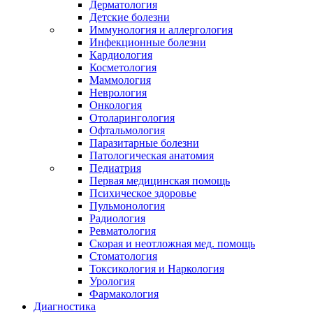
Дерматология
Детские болезни
Иммунология и аллергология
Инфекционные болезни
Кардиология
Косметология
Маммология
Неврология
Онкология
Отоларингология
Офтальмология
Паразитарные болезни
Патологическая анатомия
Педиатрия
Первая медицинская помощь
Психическое здоровье
Пульмонология
Радиология
Ревматология
Скорая и неотложная мед. помощь
Стоматология
Токсикология и Наркология
Урология
Фармакология
Диагностика