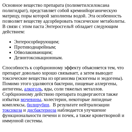
Основное вещество препарата (полиметилсилоксана
полигидрат), представляет собой кремнийорганическую
матрицу, поры которой заполнены водой. Эта особенность
позволяет веществу адсорбировать токсические метаболиты.
В связи с этим паста Энтеросгель® обладает следующим
действием:
Энтеросорбирующим;
Противодиарейным;
Обволакивающим;
Дезинтоксикационным.
Способность к сорбционному эффекту объясняется тем, что
препарат довольно хорошо связывает, а затем выводит
токсические вещества из организма (экзогены и эндогены).
Помимо этого удаляются бактерии, пищевые аллергены,
антигены,
алкоголь
, яды, соли тяжелых металлов.
Сорбционному действию препарата подвергаются также
избытки
мочевины
, холестерин, некоторые липидные
комплексы,
билирубин
. В результате нейтрализации
токсикоза
и
дисбактериоза
наблюдается улучшение
функциональности печени и почек, а также кроветворной и
иммунной системы.