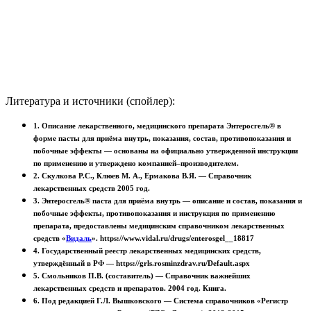
Литература и источники (спойлер):
1. Описание лекарственного, медицинского препарата Энтеросгель® в
форме пасты для приёма внутрь, показания, состав, противопоказания и
побочные эффекты — основаны на официально утвержденной инструкции
по применению и утверждено компанией–производителем.
2. Скулкова Р.С., Клюев М. А., Ермакова В.Я. — Справочник
лекарственных средств 2005 год.
3. Энтеросгель® паста для приёма внутрь — описание и состав, показания и
побочные эффекты, противопоказания и инструкция по применению
препарата, предоставлены медицинским справочником лекарственных
средств «
Видаль
». https://www.vidal.ru/drugs/enterosgel__18817
4. Государственный реестр лекарственных медицинских средств,
утверждённый в РФ — https://grls.rosminzdrav.ru/Default.aspx
5. Смольников П.В. (составитель) — Справочник важнейших
лекарственных средств и препаратов. 2004 год. Книга.
6. Под редакцией Г.Л. Вышковского — Система справочников «Регистр