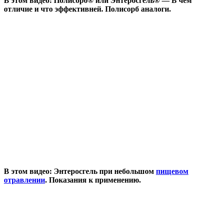
В этом видео: Полисорб® или Энтеросгель® — В чем
отличие и что эффективней. Полисорб аналоги.
В этом видео: Энтеросгель при небольшом
пищевом
отравлении
. Показания к применению.