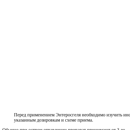
Перед применением Энтеросгеля необходимо изучить инс
указанным дозировкам и схеме приема.
Обычно при остром отравлении препарат принимают от 3 до