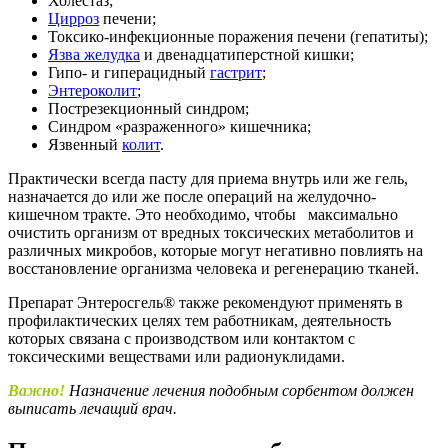
Холестаз;
Цирроз
печени;
Токсико-инфекционные поражения печени (гепатиты);
Язва желудка
и двенадцатиперстной кишки;
Гипо- и гиперацидный
гастрит
;
Энтероколит
;
Пострезекционный синдром;
Синдром «разраженного» кишечника;
Язвенный
колит
.
Практически всегда пасту для приема внутрь или же гель,
назначается до или же после операций на желудочно-
кишечном тракте. Это необходимо, чтобы максимально
очистить организм от вредных токсических метаболитов и
различных микробов, которые могут негативно повлиять на
восстановление организма человека и регенерацию тканей.
Препарат Энтеросгель® также рекомендуют применять в
профилактических целях тем работникам, деятельность
которых связана с производством или контактом с
токсическими веществами или радионуклидами.
Важно!
Назначение лечения подобным сорбентом должен
выписать лечащий врач.