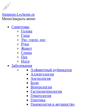
Simptom-Lechenie.ru
Меню
Закрыть меню
Симптомы
Голова
Глаза
Ухо, горло, нос
Руки
Живот
Спина
Пах
Ноги
Заболевания
Алфавитный рубрикатор
Аллергология
Ангиология
Боли
Венерология
Гастроэнтерология
Гематология
Генетика
Гинекология и акушерство