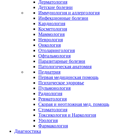
Дерматология
Детские болезни
Иммунология и аллергология
Инфекционные болезни
Кардиология
Косметология
Маммология
Неврология
Онкология
Отоларингология
Офтальмология
Паразитарные болезни
Патологическая анатомия
Педиатрия
Первая медицинская помощь
Психическое здоровье
Пульмонология
Радиология
Ревматология
Скорая и неотложная мед. помощь
Стоматология
Токсикология и Наркология
Урология
Фармакология
Диагностика