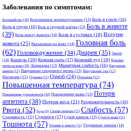
Заболевания по симптомам:
Боль в горле
(16)
Болезненное мочеиспускание
(13)
Беспокойство
(10)
Боль в животе
Боль в груди
(16)
Боль в грудной клетке
(13)
(39)
Вздутие
Боль в суставах
(18)
Боль внизу живота
(14)
Головная боль
живота
(25)
Высыпания на коже
(14)
(62)
Головокружение
(34)
Диарея
(35)
Запор
Кашель
(20)
Кожный зуд
(18)
Кожная сыпь
(17)
(14)
Красные
Мышечная слабость
(16)
Лихорадка
(13)
Нарушение
пятна на коже
(10)
Нарушение сердечного ритма
(13)
Нарушение сна
(12)
памяти
(11)
Озноб
(24)
Насморк
(15)
Отрыжка
(12)
Одышка
(11)
Повышенная температура
(74)
Потеря
Покраснение кожи
(13)
Повышенная утомляемость
(10)
аппетита
(38)
Потеря веса
(21)
Раздражительность
(16)
Слабость
(57)
Рвота
(52)
Скорая помощь
(11)
Роды
(9)
Судороги
(17)
Сонливость
(15)
Сухой кашель
(13)
Сухость кожи
(11)
Тошнота
(57)
Ухудшение зрения
(14)
Урчание в животе
(11)