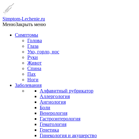
Simptom-Lechenie.ru
Меню
Закрыть меню
Симптомы
Голова
Глаза
Ухо, горло, нос
Руки
Живот
Спина
Пах
Ноги
Заболевания
Алфавитный рубрикатор
Аллергология
Ангиология
Боли
Венерология
Гастроэнтерология
Гематология
Генетика
Гинекология и акушерство