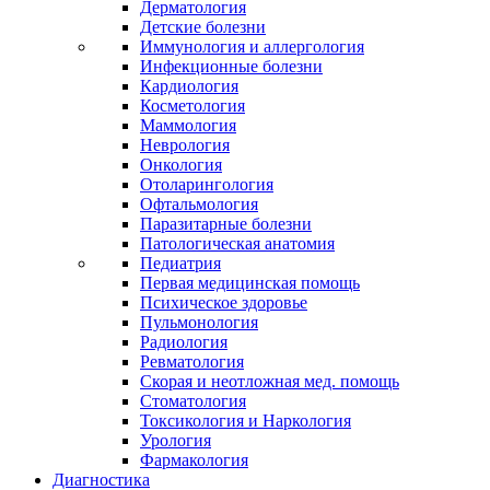
Дерматология
Детские болезни
Иммунология и аллергология
Инфекционные болезни
Кардиология
Косметология
Маммология
Неврология
Онкология
Отоларингология
Офтальмология
Паразитарные болезни
Патологическая анатомия
Педиатрия
Первая медицинская помощь
Психическое здоровье
Пульмонология
Радиология
Ревматология
Скорая и неотложная мед. помощь
Стоматология
Токсикология и Наркология
Урология
Фармакология
Диагностика