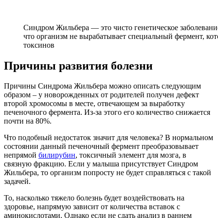
Синдром Жильбера — это чисто генетическое заболевание,
что организм не вырабатывает специальный фермент, кот
токсинов
Причины развития болезни
Причины Синдрома Жильбера можно описать следующим
образом – у новорожденных от родителей получен дефект
второй хромосомы в месте, отвечающем за выработку
печеночного фермента. Из-за этого его количество снижается
почти на 80%.
Что подобный недостаток значит для человека? В нормальном
состоянии данный печеночный фермент преобразовывает
непрямой
билирубин
, токсичный элемент для мозга, в
связную фракцию. Если у малыша присутствует Синдром
Жильбера, то организм попросту не будет справляться с такой
задачей.
То, насколько тяжело болезнь будет воздействовать на
здоровье, напрямую зависит от количества вставок с
аминокислотами. Однако если не сдать анализ в раннем