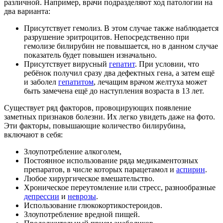
различной. Например, врачи подразделяют ход патологии на
два варианта:
Присутствует гемолиз. В этом случае также наблюдается
разрушение эритроцитов. Непосредственно при
гемолизе билирубин не повышается, но в данном случае
показатель будет повышен изначально.
Присутствует вирусный
гепатит
. При условии, что
ребёнок получил сразу два дефектных гена, а затем ещё
и заболел
гепатитом
, лечащим врачом желтуха может
быть замечена ещё до наступления возраста в 13 лет.
Существует ряд факторов, провоцирующих появление
заметных признаков болезни. Их легко увидеть даже на фото.
Эти факторы, повышающие количество билирубина,
включают в себя:
Злоупотребление алкоголем,
Постоянное использование ряда медикаментозных
препаратов, в числе которых парацетамол и
аспирин
.
Любое хирургическое вмешательство.
Хроническое переутомление или стресс, разнообразные
депрессии
и
неврозы
.
Использование глюкокортикостероидов.
Злоупотребление вредной пищей.