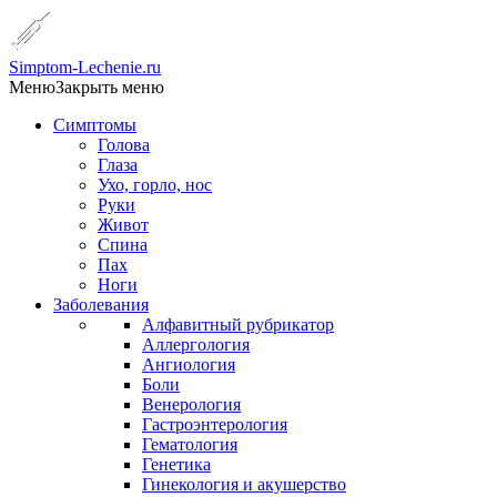
Simptom-Lechenie.ru
Меню
Закрыть меню
Симптомы
Голова
Глаза
Ухо, горло, нос
Руки
Живот
Спина
Пах
Ноги
Заболевания
Алфавитный рубрикатор
Аллергология
Ангиология
Боли
Венерология
Гастроэнтерология
Гематология
Генетика
Гинекология и акушерство