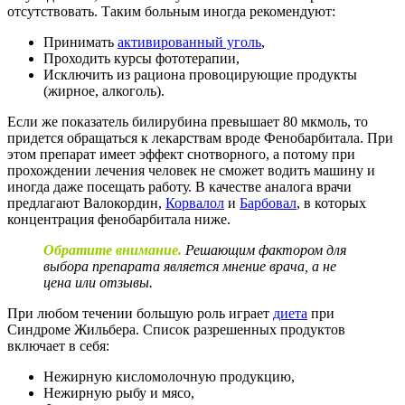
отсутствовать. Таким больным иногда рекомендуют:
Принимать
активированный уголь
,
Проходить курсы фототерапии,
Исключить из рациона провоцирующие продукты
(жирное, алкоголь).
Если же показатель билирубина превышает 80 мкмоль, то
придется обращаться к лекарствам вроде Фенобарбитала. При
этом препарат имеет эффект снотворного, а потому при
прохождении лечения человек не сможет водить машину и
иногда даже посещать работу. В качестве аналога врачи
предлагают Валокордин,
Корвалол
и
Барбовал
, в которых
концентрация фенобарбитала ниже.
Обратите внимание.
Решающим фактором для
выбора препарата является мнение врача, а не
цена или отзывы.
При любом течении большую роль играет
диета
при
Синдроме Жильбера. Список разрешенных продуктов
включает в себя:
Нежирную кисломолочную продукцию,
Нежирную рыбу и мясо,