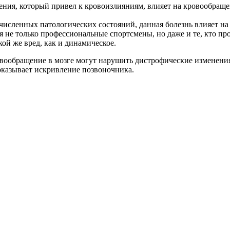
ния, который привел к кровоизлияниям, влияет на кровообращ
исленных патологических состояний, данная болезнь влияет на в
е только профессиональные спортсмены, но даже и те, кто про
ой же вред, как и динамическое.
ообращение в мозге могут нарушить дистрофические изменения
оказывает искривление позвоночника.