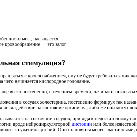
собенности мозг, насыщается
ое кровообращение — это залог
ельная стимуляция?
справляться с кровоснабжением, ему не будут требоваться никак
за чего начинается кислородное голодание.
Чаще всего постепенно, с течением времени, начинают появляться
тложения в сосудах холестерина, постепенно формируя так назы
ное воздействие на состояние организма, либо же они могут вовс
казываются на состоянии сосудов, приводя к недостаточному по
тологии вроде нейроциркуляторной
дистонии
или более известной
иводит к сужению артерий. Они становятся менее эластичными, 