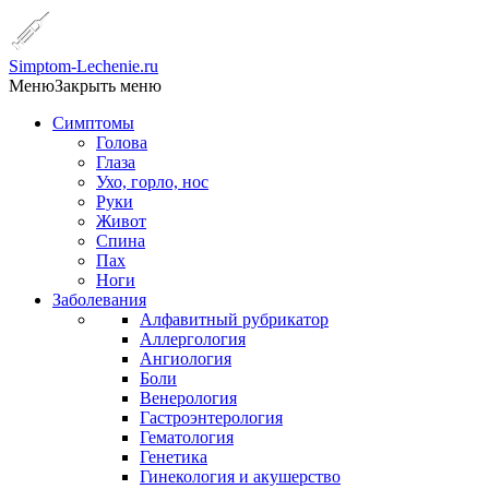
Simptom-Lechenie.ru
Меню
Закрыть меню
Симптомы
Голова
Глаза
Ухо, горло, нос
Руки
Живот
Спина
Пах
Ноги
Заболевания
Алфавитный рубрикатор
Аллергология
Ангиология
Боли
Венерология
Гастроэнтерология
Гематология
Генетика
Гинекология и акушерство