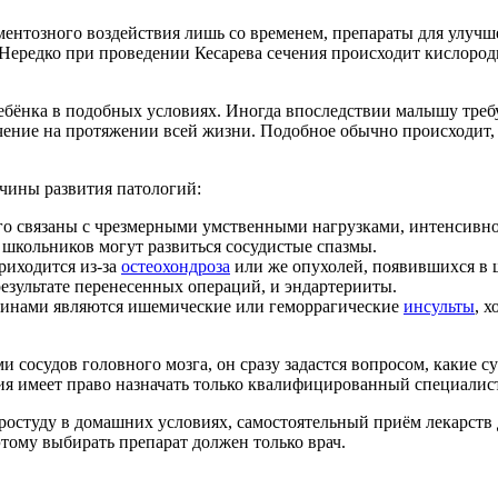
ентозного воздействия лишь со временем, препараты для улучш
Нередко при проведении Кесарева сечения происходит кислородн
ребёнка в подобных условиях. Иногда впоследствии малышу треб
ечение на протяжении всей жизни. Подобное обычно происходит,
чины развития патологий:
о связаны с чрезмерными умственными нагрузками, интенсивной
 школьников могут развиться сосудистые спазмы.
риходится из-за
остеохондроза
или же опухолей, появившихся в 
результате перенесенных операций, и эндартерииты.
чинами являются ишемические или геморрагические
инсульты
, 
и сосудов головного мозга, он сразу задастся вопросом, какие 
я имеет право назначать только квалифицированный специалист
простуду в домашних условиях, самостоятельный приём лекарств 
тому выбирать препарат должен только врач.