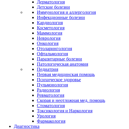
Дерматология
Детские болезни
Иммунология и аллергология
Инфекционные болезни
Кардиология
Косметология
Маммология
Неврология
Онкология
Отоларингология
Офтальмология
Паразитарные болезни
Патологическая анатомия
Педиатрия
Первая медицинская помощь
Психическое здоровье
Пульмонология
Радиология
Ревматология
Скорая и неотложная мед. помощь
Стоматология
Токсикология и Наркология
Урология
Фармакология
Диагностика