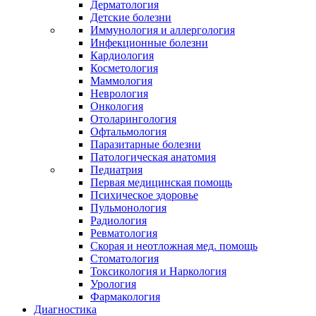
Дерматология
Детские болезни
Иммунология и аллергология
Инфекционные болезни
Кардиология
Косметология
Маммология
Неврология
Онкология
Отоларингология
Офтальмология
Паразитарные болезни
Патологическая анатомия
Педиатрия
Первая медицинская помощь
Психическое здоровье
Пульмонология
Радиология
Ревматология
Скорая и неотложная мед. помощь
Стоматология
Токсикология и Наркология
Урология
Фармакология
Диагностика