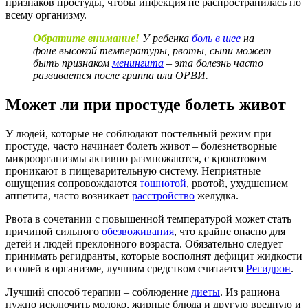
признаков простуды, чтобы инфекция не распространилась по
всему организму.
Обратите внимание!
У ребенка
боль в шее
на
фоне высокой температуры, рвоты, сыпи может
быть признаком
менингита
– эта болезнь часто
развивается после гриппа или ОРВИ.
Может ли при простуде болеть живот
У людей, которые не соблюдают постельный режим при
простуде, часто начинает болеть живот – болезнетворные
микроорганизмы активно размножаются, с кровотоком
проникают в пищеварительную систему. Неприятные
ощущения сопровождаются
тошнотой
, рвотой, ухудшением
аппетита, часто возникает
расстройство
желудка.
Рвота в сочетании с повышенной температурой может стать
причиной сильного
обезвоживания
, что крайне опасно для
детей и людей преклонного возраста. Обязательно следует
принимать регидранты, которые восполнят дефицит жидкости
и солей в организме, лучшим средством считается
Регидрон
.
Лучший способ терапии – соблюдение
диеты
. Из рациона
нужно исключить молоко, жирные блюда и другую вредную и