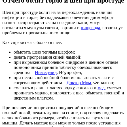
Отчего болит горло и шея при простуде
Шея при простуде болит из-за переохлаждения, наличия
инфекции в горле, без надлежащего лечения дискомфорт
начнет распространяться на соседние ткани, могут
воспалиться мускулы глотки, гортани и
пищевода
, возникнут
проблемы с проглатыванием пищи.
Как справиться с болью в шее:
обмотать шею теплым шарфом;
делать прогревания синей лампой;
при выраженном болевом синдроме в шейном отделе
позвоночника принять таблетку обезболивающего
средства –
Нимесулид
, Ибупрофен;
при несильной шейной боли использовать мази и с
согревающим действием –
Доктор Мом
, Финалгон;
смешать в равных частях водку, сок алоэ и
мед
, смесью
пропитать марлю, приложить к шее, обмотать пленкой и
шерстяным платком.
При появлении неприятных ощущений в шее необходим
полный покой, лежать лучше на спине, под голову подложить
валик небольшого размера, чтобы снизить нагрузку на
мышцы. Делать массаж шеи можно только после устранения