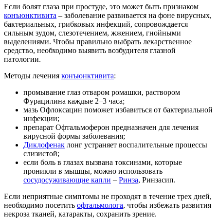
Если болят глаза при простуде, это может быть признаком
конъюнктивита
– заболевание развивается на фоне вирусных,
бактериальных, грибковых инфекций, сопровождается
сильным зудом, слезотечением, жжением, гнойными
выделениями. Чтобы правильно выбрать лекарственное
средство, необходимо выявить возбудителя глазной
патологии.
Методы лечения
конъюнктивита
:
промывание глаз отваром ромашки, раствором
Фурацилина каждые 2–3 часа;
мазь Офлоксацин поможет избавиться от бактериальной
инфекции;
препарат Офтальмоферон предназначен для лечения
вирусной формы заболевания;
Диклофенак
лонг устраняет воспалительные процессы
слизистой;
если боль в глазах вызвана токсинами, которые
проникли в мышцы, можно использовать
сосудосуживающие капли
–
Ринза
, Ринзасип.
Если неприятные симптомы не проходят в течение трех дней,
необходимо посетить
офтальмолога
, чтобы избежать развития
некроза тканей, катаракты, сохранить зрение.