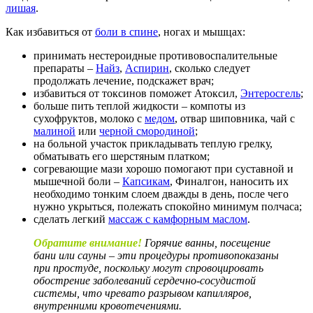
лишая
.
Как избавиться от
боли в спине
, ногах и мышцах:
принимать нестероидные противовоспалительные
препараты –
Найз
,
Аспирин
, сколько следует
продолжать лечение, подскажет врач;
избавиться от токсинов поможет Атоксил,
Энтеросгель
;
больше пить теплой жидкости – компоты из
сухофруктов, молоко с
медом
, отвар шиповника, чай с
малиной
или
черной смородиной
;
на больной участок прикладывать теплую грелку,
обматывать его шерстяным платком;
согревающие мази хорошо помогают при суставной и
мышечной боли –
Капсикам
, Финалгон, наносить их
необходимо тонким слоем дважды в день, после чего
нужно укрыться, полежать спокойно минимум полчаса;
сделать легкий
массаж с камфорным маслом
.
Обратите внимание!
Горячие ванны, посещение
бани или сауны – эти процедуры противопоказаны
при простуде, поскольку могут спровоцировать
обострение заболеваний сердечно-сосудистой
системы, что чревато разрывом капилляров,
внутренними кровотечениями.