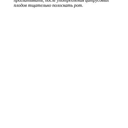
проглатывать, после употребления цитрусовых
плодов тщательно полоскать рот.