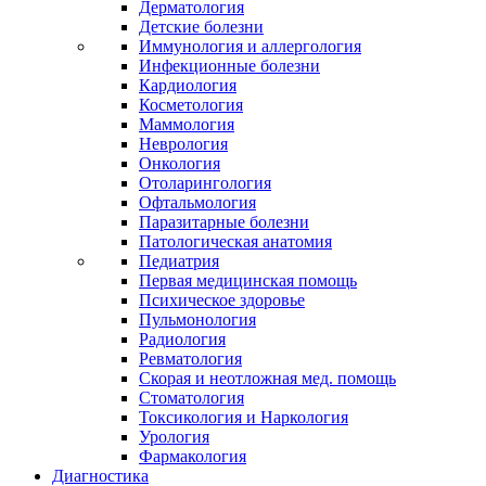
Дерматология
Детские болезни
Иммунология и аллергология
Инфекционные болезни
Кардиология
Косметология
Маммология
Неврология
Онкология
Отоларингология
Офтальмология
Паразитарные болезни
Патологическая анатомия
Педиатрия
Первая медицинская помощь
Психическое здоровье
Пульмонология
Радиология
Ревматология
Скорая и неотложная мед. помощь
Стоматология
Токсикология и Наркология
Урология
Фармакология
Диагностика