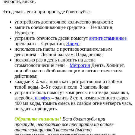
челюсти, виски.
Что делать, если при простуде болят зубы:
употреблять достаточное количество жидкости;
выпить обезболивающее средство – Темпалгин,
Нурофен;
устранить отечность десен помогут
антигистаминные
препараты – Супрастин,
Эриус
;
использовать пасты с противовоспалительным
действием – Лесной бальзам, Парадонтакс;
несколько раз в день наносить на десна
стоматологические гели –
Метрогил
Дента, Холицет,
они обладают обезболивающим и антисептическим
действием;
каждые 3–4 часа полоскать рот раствором из 250 мл
тепой воды, 2–5 г соды и соли, 3 капель йода;
устранить боль помогут компрессы из отвара ромашки,
зверобоя,
шалфея
– залить 2 ст. л. измельченного сырья
400 мл воды, томить смесь на слабом огне четверть часа,
остудить, процедить.
Обратите внимание!
Если болят зубы при
простуде, необходимо все препараты на основе
ацетилсалициловой кислоты быстро