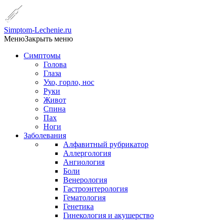
Simptom-Lechenie.ru
Меню
Закрыть меню
Симптомы
Голова
Глаза
Ухо, горло, нос
Руки
Живот
Спина
Пах
Ноги
Заболевания
Алфавитный рубрикатор
Аллергология
Ангиология
Боли
Венерология
Гастроэнтерология
Гематология
Генетика
Гинекология и акушерство