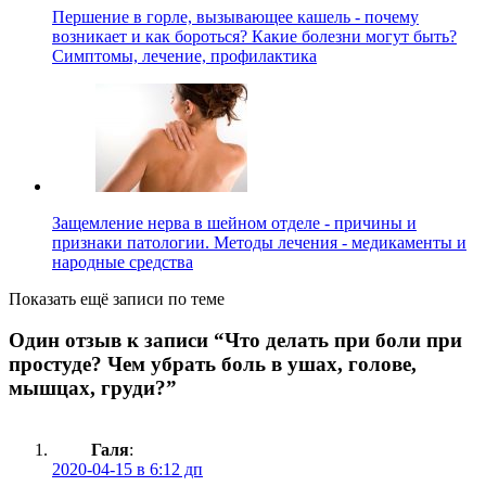
Першение в горле, вызывающее кашель - почему
возникает и как бороться? Какие болезни могут быть?
Симптомы, лечение, профилактика
Защемление нерва в шейном отделе - причины и
признаки патологии. Методы лечения - медикаменты и
народные средства
Показать ещё записи по теме
Один отзыв к записи “
Что делать при боли при
простуде? Чем убрать боль в ушах, голове,
мышцах, груди?
”
Галя
:
2020-04-15 в 6:12 дп