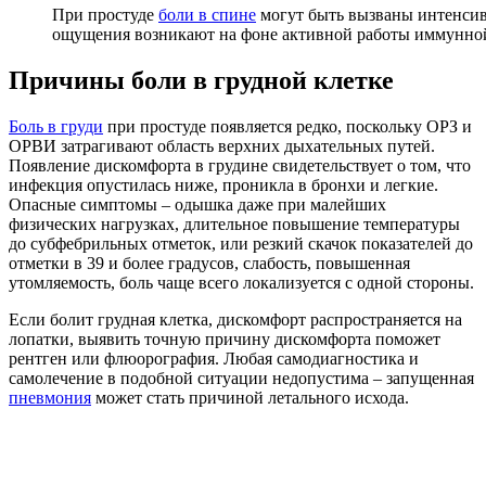
При простуде
боли в спине
могут быть вызваны интенс
ощущения возникают на фоне активной работы иммунно
Причины боли в грудной клетке
Боль в груди
при простуде появляется редко, поскольку ОРЗ и
ОРВИ затрагивают область верхних дыхательных путей.
Появление дискомфорта в грудине свидетельствует о том, что
инфекция опустилась ниже, проникла в бронхи и легкие.
Опасные симптомы – одышка даже при малейших
физических нагрузках, длительное повышение температуры
до субфебрильных отметок, или резкий скачок показателей до
отметки в 39 и более градусов, слабость, повышенная
утомляемость, боль чаще всего локализуется с одной стороны.
Если болит грудная клетка, дискомфорт распространяется на
лопатки, выявить точную причину дискомфорта поможет
рентген или флюорография. Любая самодиагностика и
самолечение в подобной ситуации недопустима – запущенная
пневмония
может стать причиной летального исхода.