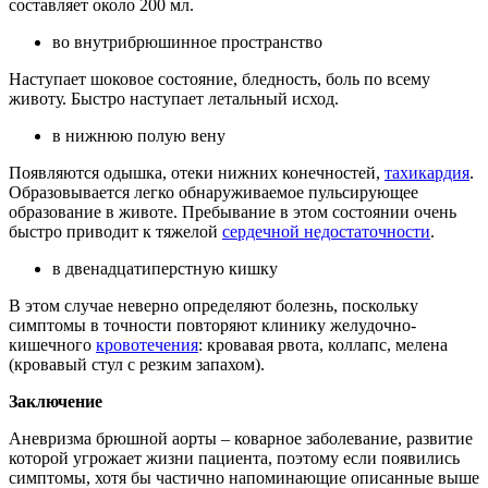
составляет около 200 мл.
во внутрибрюшинное пространство
Наступает шоковое состояние, бледность, боль по всему
животу. Быстро наступает летальный исход.
в нижнюю полую вену
Появляются одышка, отеки нижних конечностей,
тахикардия
.
Образовывается легко обнаруживаемое пульсирующее
образование в животе. Пребывание в этом состоянии очень
быстро приводит к тяжелой
сердечной недостаточности
.
в двенадцатиперстную кишку
В этом случае неверно определяют болезнь, поскольку
симптомы в точности повторяют клинику желудочно-
кишечного
кровотечения
: кровавая рвота, коллапс, мелена
(кровавый стул с резким запахом).
Заключение
Аневризма брюшной аорты – коварное заболевание, развитие
которой угрожает жизни пациента, поэтому если появились
симптомы, хотя бы частично напоминающие описанные выше