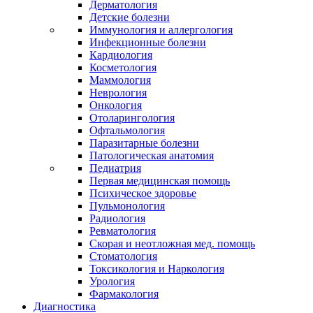
Дерматология
Детские болезни
Иммунология и аллергология
Инфекционные болезни
Кардиология
Косметология
Маммология
Неврология
Онкология
Отоларингология
Офтальмология
Паразитарные болезни
Патологическая анатомия
Педиатрия
Первая медицинская помощь
Психическое здоровье
Пульмонология
Радиология
Ревматология
Скорая и неотложная мед. помощь
Стоматология
Токсикология и Наркология
Урология
Фармакология
Диагностика