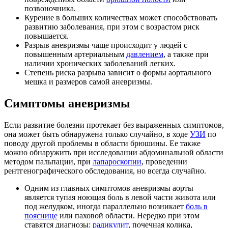
позвоночника.
Курение в больших количествах может способствовать
развитию заболевания, при этом с возрастом риск
повышается.
Разрыв аневризмы чаще происходит у людей с
повышенным артериальным
давлением
, а также при
наличии хронических заболеваний легких.
Степень риска разрыва зависит о формы аортального
мешка и размеров самой аневризмы.
Симптомы аневризмы
Если развитие болезни протекает без выраженных симптомов,
она может быть обнаружена только случайно, в ходе
УЗИ
по
поводу другой проблемы в области брюшины. Ее также
можно обнаружить при исследовании абдоминальной области
методом пальпации, при
лапароскопии
, проведении
рентгенографического обследования, но всегда случайно.
Одним из главных симптомов аневризмы аорты
является тупая ноющая боль в левой части живота или
под желудком, иногда параллельно возникает
боль в
пояснице
или паховой области. Нередко при этом
ставятся диагнозы:
радикулит
, почечная колика,