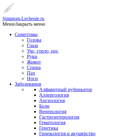
Simptom-Lechenie.ru
Меню
Закрыть меню
Симптомы
Голова
Глаза
Ухо, горло, нос
Руки
Живот
Спина
Пах
Ноги
Заболевания
Алфавитный рубрикатор
Аллергология
Ангиология
Боли
Венерология
Гастроэнтерология
Гематология
Генетика
Гинекология и акушерство