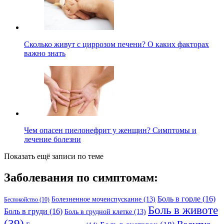
Сколько живут с циррозом печени? О каких факторах
важно знать
Чем опасен пиелонефрит у женщин? Симптомы и
лечение болезни
Показать ещё записи по теме
Заболевания по симптомам:
Боль в горле
(16)
Болезненное мочеиспускание
(13)
Беспокойство
(10)
Боль в животе
Боль в груди
(16)
Боль в грудной клетке
(13)
(39)