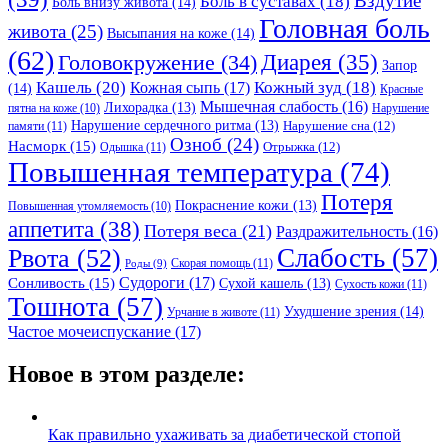
Вздутие
Боль в суставах
(18)
Боль внизу живота
(14)
Головная боль
живота
(25)
Высыпания на коже
(14)
(62)
Головокружение
(34)
Диарея
(35)
Запор
Кашель
(20)
Кожный зуд
(18)
Кожная сыпь
(17)
(14)
Красные
Мышечная слабость
(16)
Лихорадка
(13)
Нарушение
пятна на коже
(10)
Нарушение сердечного ритма
(13)
Нарушение сна
(12)
памяти
(11)
Озноб
(24)
Насморк
(15)
Отрыжка
(12)
Одышка
(11)
Повышенная температура
(74)
Потеря
Покраснение кожи
(13)
Повышенная утомляемость
(10)
аппетита
(38)
Потеря веса
(21)
Раздражительность
(16)
Слабость
(57)
Рвота
(52)
Скорая помощь
(11)
Роды
(9)
Судороги
(17)
Сонливость
(15)
Сухой кашель
(13)
Сухость кожи
(11)
Тошнота
(57)
Ухудшение зрения
(14)
Урчание в животе
(11)
Частое мочеиспускание
(17)
Новое в этом разделе:
Как правильно ухаживать за диабетической стопой