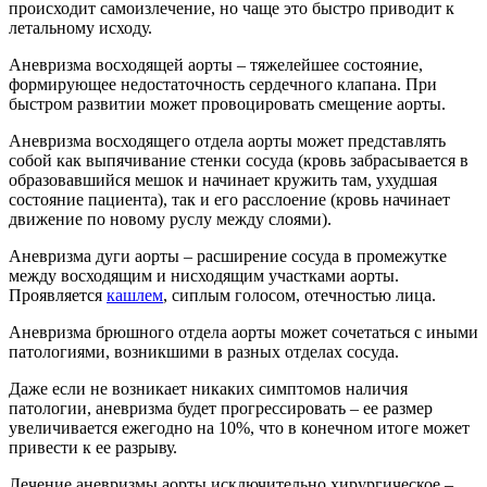
происходит самоизлечение, но чаще это быстро приводит к
летальному исходу.
Аневризма восходящей аорты – тяжелейшее состояние,
формирующее недостаточность сердечного клапана. При
быстром развитии может провоцировать смещение аорты.
Аневризма восходящего отдела аорты может представлять
собой как выпячивание стенки сосуда (кровь забрасывается в
образовавшийся мешок и начинает кружить там, ухудшая
состояние пациента), так и его расслоение (кровь начинает
движение по новому руслу между слоями).
Аневризма дуги аорты – расширение сосуда в промежутке
между восходящим и нисходящим участками аорты.
Проявляется
кашлем
, сиплым голосом, отечностью лица.
Аневризма брюшного отдела аорты может сочетаться с иными
патологиями, возникшими в разных отделах сосуда.
Даже если не возникает никаких симптомов наличия
патологии, аневризма будет прогрессировать – ее размер
увеличивается ежегодно на 10%, что в конечном итоге может
привести к ее разрыву.
Лечение аневризмы аорты исключительно хирургическое –