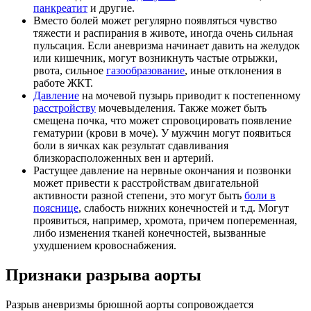
панкреатит
и другие.
Вместо болей может регулярно появляться чувство
тяжести и распирания в животе, иногда очень сильная
пульсация. Если аневризма начинает давить на желудок
или кишечник, могут возникнуть частые отрыжки,
рвота, сильное
газообразование
, иные отклонения в
работе ЖКТ.
Давление
на мочевой пузырь приводит к постепенному
расстройству
мочевыделения. Также может быть
смещена почка, что может спровоцировать появление
гематурии (крови в моче). У мужчин могут появиться
боли в яичках как результат сдавливания
близкорасположенных вен и артерий.
Растущее давление на нервные окончания и позвонки
может привести к расстройствам двигательной
активности разной степени, это могут быть
боли в
пояснице
, слабость нижних конечностей и т.д. Могут
проявиться, например, хромота, причем попеременная,
либо изменения тканей конечностей, вызванные
ухудшением кровоснабжения.
Признаки разрыва аорты
Разрыв аневризмы брюшной аорты сопровождается