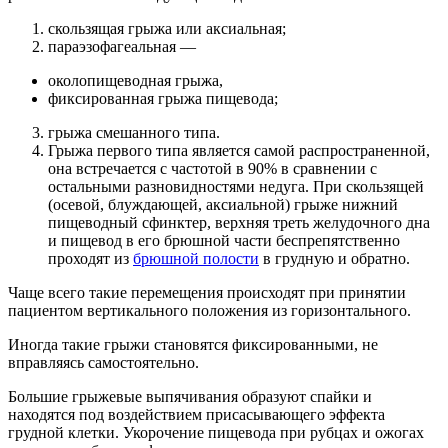
скользящая грыжа или аксиальная;
параэзофагеальная —
околопищеводная грыжа,
фиксированная грыжа пищевода;
грыжа смешанного типа.
Грыжа первого типа является самой распространенной,
она встречается с частотой в 90% в сравнении с
остальными разновидностями недуга. При скользящей
(осевой, блуждающей, аксиальной) грыже нижний
пищеводный сфинктер, верхняя треть желудочного дна
и пищевод в его брюшной части беспрепятственно
проходят из
брюшной полости
в грудную и обратно.
Чаще всего такие перемещения происходят при принятии
пациентом вертикального положения из горизонтального.
Иногда такие грыжи становятся фиксированными, не
вправляясь самостоятельно.
Большие грыжевые выпячивания образуют спайки и
находятся под воздействием присасывающего эффекта
грудной клетки. Укорочение пищевода при рубцах и ожогах