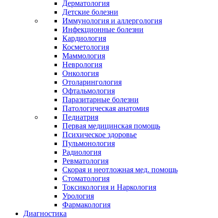
Дерматология
Детские болезни
Иммунология и аллергология
Инфекционные болезни
Кардиология
Косметология
Маммология
Неврология
Онкология
Отоларингология
Офтальмология
Паразитарные болезни
Патологическая анатомия
Педиатрия
Первая медицинская помощь
Психическое здоровье
Пульмонология
Радиология
Ревматология
Скорая и неотложная мед. помощь
Стоматология
Токсикология и Наркология
Урология
Фармакология
Диагностика