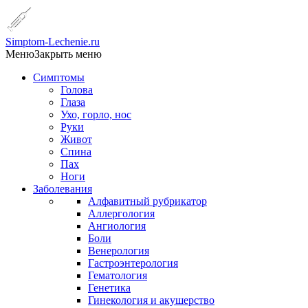
Simptom-Lechenie.ru
Меню
Закрыть меню
Симптомы
Голова
Глаза
Ухо, горло, нос
Руки
Живот
Спина
Пах
Ноги
Заболевания
Алфавитный рубрикатор
Аллергология
Ангиология
Боли
Венерология
Гастроэнтерология
Гематология
Генетика
Гинекология и акушерство