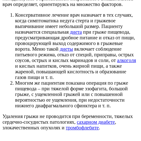
врач определяет, ориентируясь на множество факторов.
Консервативное лечение врач назначает в тех случаях,
когда симптоматика недуга стерта и грыжевое
выпячивание имеет небольшой размер. Пациенту
назначается специальная
диета
при грыже пищевода,
предусматривающая дробное питание и отказ от пищи,
провоцирующей выход содержимого в грыжевые
ворота. Меню такой
диеты
включает соблюдение
питьевого режима, отказ от специй, приправы, острых
соусов, острых и кислых маринадов и соли, от
алкоголя
и кислых напитков, очень жирной пищи, а также
жареной, повышающей кислотность и образование
газов пищи и т. п.
Многим же пациентам показана операция по грыже
пищевода – при тяжелой форме эзофагита, большой
грыже, с ущемленной грыжей или с повышенной
вероятностью ее ущемления, при недостаточности
нижнего диафрагмального сфинктера и т. п.
Удаления грыжи не проводится при беременности, тяжелых
сердечно-сосудистых патологиях,
сахарном диабете
,
злокачественных опухолях и
тромбофлебите
.