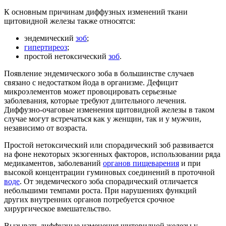
К основным причинам диффузных изменений ткани
щитовидной железы также относятся:
эндемический
зоб
;
гипертиреоз
;
простой нетоксический
зоб
.
Появление эндемического зоба в большинстве случаев
связано с недостатком йода в организме. Дефицит
микроэлементов может провоцировать серьезные
заболевания, которые требуют длительного лечения.
Диффузно-очаговые изменения щитовидной железы в таком
случае могут встречаться как у женщин, так и у мужчин,
независимо от возраста.
Простой нетоксический или спорадический зоб развивается
на фоне некоторых экзогенных факторов, использовании ряда
медикаментов, заболеваний
органов пищеварения
и при
высокой концентрации гуминовых соединений в проточной
воде
. От эндемического зоба спорадический отличается
небольшими темпами роста. При нарушениях функций
других внутренних органов потребуется срочное
хирургическое вмешательство.
Вызывать диффузные изменения щитовидной железы у