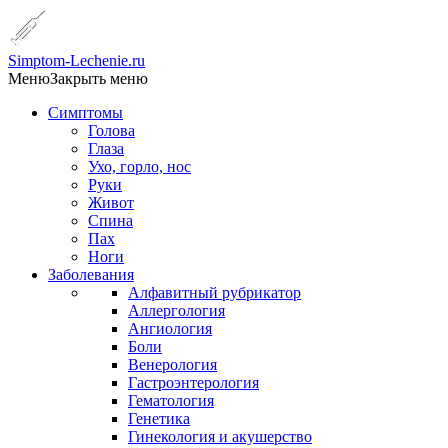
Simptom-Lechenie.ru
Меню
Закрыть меню
Симптомы
Голова
Глаза
Ухо, горло, нос
Руки
Живот
Спина
Пах
Ноги
Заболевания
Алфавитный рубрикатор
Аллергология
Ангиология
Боли
Венерология
Гастроэнтерология
Гематология
Генетика
Гинекология и акушерство