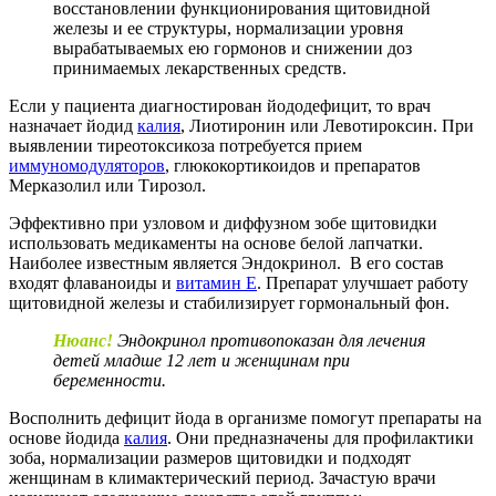
восстановлении функционирования щитовидной
железы и ее структуры, нормализации уровня
вырабатываемых ею гормонов и снижении доз
принимаемых лекарственных средств.
Если у пациента диагностирован йододефицит, то врач
назначает йодид
калия
, Лиотиронин или Левотироксин. При
выявлении тиреотоксикоза потребуется прием
иммуномодуляторов
, глюкокортикоидов и препаратов
Мерказолил или Тирозол.
Эффективно при узловом и диффузном зобе щитовидки
использовать медикаменты на основе белой лапчатки.
Наиболее известным является Эндокринол. В его состав
входят флаваноиды и
витамин E
. Препарат улучшает работу
щитовидной железы и стабилизирует гормональный фон.
Нюанс!
Эндокринол противопоказан для лечения
детей младше 12 лет и женщинам при
беременности.
Восполнить дефицит йода в организме помогут препараты на
основе йодида
калия
. Они предназначены для профилактики
зоба, нормализации размеров щитовидки и подходят
женщинам в климактерический период. Зачастую врачи