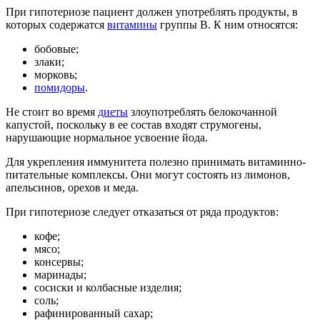
При гипотериозе пациент должен употреблять продукты, в
которых содержатся
витамины
группы B. К ним относятся:
бобовые;
злаки;
морковь;
помидоры
.
Не стоит во время
диеты
злоупотреблять белокочанной
капустой, поскольку в ее состав входят струмогены,
нарушающие нормальное усвоение йода.
Для укрепления иммунитета полезно принимать витаминно-
питательные комплексы. Они могут состоять из лимонов,
апельсинов, орехов и меда.
При гипотериозе следует отказаться от ряда продуктов:
кофе;
мясо;
консервы;
маринады;
сосиски и колбасные изделия;
соль;
рафинированный сахар;