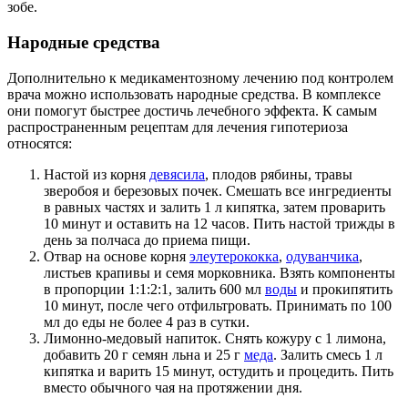
зобе.
Народные средства
Дополнительно к медикаментозному лечению под контролем
врача можно использовать народные средства. В комплексе
они помогут быстрее достичь лечебного эффекта. К самым
распространенным рецептам для лечения гипотериоза
относятся:
Настой из корня
девясила
, плодов рябины, травы
зверобоя и березовых почек. Смешать все ингредиенты
в равных частях и залить 1 л кипятка, затем проварить
10 минут и оставить на 12 часов. Пить настой трижды в
день за полчаса до приема пищи.
Отвар на основе корня
элеутерококка
,
одуванчика
,
листьев крапивы и семя морковника. Взять компоненты
в пропорции 1:1:2:1, залить 600 мл
воды
и прокипятить
10 минут, после чего отфильтровать. Принимать по 100
мл до еды не более 4 раз в сутки.
Лимонно-медовый напиток. Снять кожуру с 1 лимона,
добавить 20 г семян льна и 25 г
меда
. Залить смесь 1 л
кипятка и варить 15 минут, остудить и процедить. Пить
вместо обычного чая на протяжении дня.