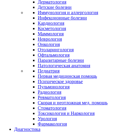
Дерматология
Детские болезни
Иммунология и аллергология
Инфекционные болезни
Кардиология
Косметология
Маммология
Неврология
Онкология
Отоларингология
Офтальмология
Паразитарные болезни
Патологическая анатомия
Педиатрия
Первая медицинская помощь
Психическое здоровье
Пульмонология
Радиология
Ревматология
Скорая и неотложная мед. помощь
Стоматология
Токсикология и Наркология
Урология
Фармакология
Диагностика