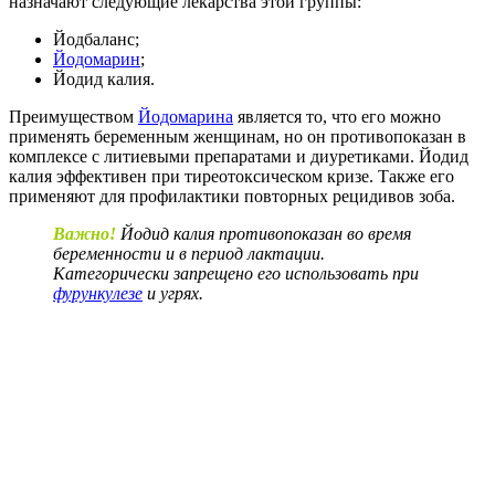
назначают следующие лекарства этой группы:
Йодбаланс;
Йодомарин
;
Йодид калия.
Преимуществом
Йодомарина
является то, что его можно
применять беременным женщинам, но он противопоказан в
комплексе с литиевыми препаратами и диуретиками. Йодид
калия эффективен при тиреотоксическом кризе. Также его
применяют для профилактики повторных рецидивов зоба.
Важно!
Йодид калия противопоказан во время
беременности и в период лактации.
Категорически запрещено его использовать при
фурункулезе
и угрях.