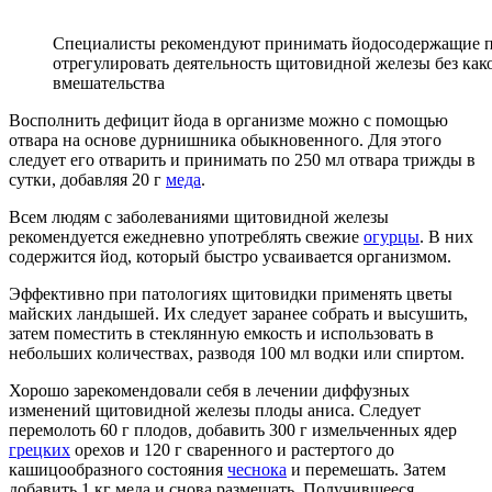
Специалисты рекомендуют принимать йодосодержащие п
отрегулировать деятельность щитовидной железы без как
вмешательства
Восполнить дефицит йода в организме можно с помощью
отвара на основе дурнишника обыкновенного. Для этого
следует его отварить и принимать по 250 мл отвара трижды в
сутки, добавляя 20 г
меда
.
Всем людям с заболеваниями щитовидной железы
рекомендуется ежедневно употреблять свежие
огурцы
. В них
содержится йод, который быстро усваивается организмом.
Эффективно при патологиях щитовидки применять цветы
майских ландышей. Их следует заранее собрать и высушить,
затем поместить в стеклянную емкость и использовать в
небольших количествах, разводя 100 мл водки или спиртом.
Хорошо зарекомендовали себя в лечении диффузных
изменений щитовидной железы плоды аниса. Следует
перемолоть 60 г плодов, добавить 300 г измельченных ядер
грецких
орехов и 120 г сваренного и растертого до
кашицообразного состояния
чеснока
и перемешать. Затем
добавить 1 кг меда и снова размешать. Получившееся