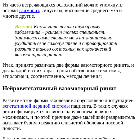
Из часто встречающихся осложнений можно упомянуть:
острый
гайморит
, синуситы, воспаление среднего уха и
многие другие.
Важно!
Как лечить ту или иную форму
заболевания – решает только специалист.
Занимаясь самолечением можно значительно
ухудшить свое самочувствие и спровоцировать
развитие такого состояния, как хронический
вазомоторный ринит.
Итак
,
принято различать две формы вазомоторного ринита, и
для каждой из них характерны собственные симптомы,
этиология и, соответственно, методы лечения:
Нейровегетативный вазомоторный ринит
Развитие этой формы заболевания обусловлено дисфункцией
вегетативной нервной системы
пациента. В таких случаях
ринит формируется в связи с нарушением нервных
механизмов, и по этой причине даже малейший раздражитель
вызывает бурную реакцию слизистой оболочки носовой
полости.
В таких случаях насморк возникает приступообразно,