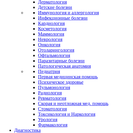
Дерматология
Детские болезни
Иммунология и аллергология
Инфекционные болезни
Кардиология
Косметология
Маммология
Неврология
Онкология
Отоларингология
Офтальмология
Паразитарные болезни
Патологическая анатомия
Педиатрия
Первая медицинская помощь
Психическое здоровье
Пульмонология
Радиология
Ревматология
Скорая и неотложная мед. помощь
Стоматология
Токсикология и Наркология
Урология
Фармакология
Диагностика