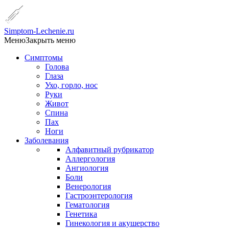
Simptom-Lechenie.ru
Меню
Закрыть меню
Симптомы
Голова
Глаза
Ухо, горло, нос
Руки
Живот
Спина
Пах
Ноги
Заболевания
Алфавитный рубрикатор
Аллергология
Ангиология
Боли
Венерология
Гастроэнтерология
Гематология
Генетика
Гинекология и акушерство