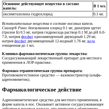
Основное действующее вещество в составе
В 1 мл.
капель:
оксиметазолина гидрохлорид
0.1 мг.
Вспомогательные вещества в составе носовых капель
Сиалор® Рино
: бензалкония хлорид 0.1 мг, динатрия эдетат
(трилон Б) 0.5 мг, натрия гидроксида раствор 0.1 М до pH 6.0-
7.0, натрия
фосфат
однозамещенный двуводный 1.29 мг,
натрия
фосфат
двузамещенный 12-водный 1.76 мг,
вода
очищенная до 1 мл.
Клинико-фармакологическая группа лекарства
:
Сосудосуживающий лекарственный препарат для местного
применения в ЛОР-практике.
Фармако-терапевтическая группа препарата
:
Противоконгестивное средство — вазоконстриктор (альфа-
адреномиметик).
Фармакологическое действие
Адреномиметическое средство для местного применения, в
форме капель в нос. Оказывает активное сосудосуживающее
действие в носовых пазухах, что приводит к облегчению