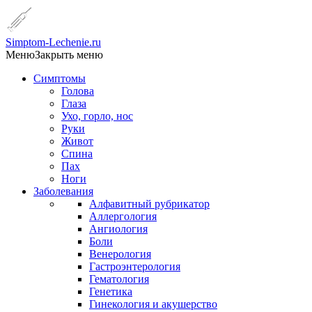
Simptom-Lechenie.ru
Меню
Закрыть меню
Симптомы
Голова
Глаза
Ухо, горло, нос
Руки
Живот
Спина
Пах
Ноги
Заболевания
Алфавитный рубрикатор
Аллергология
Ангиология
Боли
Венерология
Гастроэнтерология
Гематология
Генетика
Гинекология и акушерство