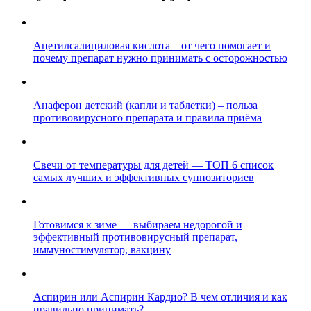
Ацетилсалициловая кислота – от чего помогает и
почему препарат нужно принимать с осторожностью
Анаферон детский (капли и таблетки) – польза
противовирусного препарата и правила приёма
Свечи от температуры для детей — ТОП 6 список
самых лучших и эффективных суппозиториев
Готовимся к зиме — выбираем недорогой и
эффективный противовирусный препарат,
иммуностимулятор, вакцину
Аспирин или Аспирин Кардио? В чем отличия и как
правильно принимать?