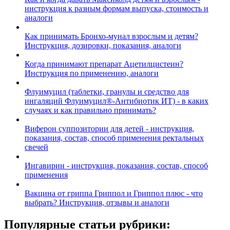
инструкция к разным формам выпуска, стоимость и
аналоги
Как принимать Бронхо-мунал взрослым и детям?
Инструкция, дозировки, показания, аналоги
Когда принимают препарат Ацетилцистеин?
Инструкция по применению, аналоги
Флуимуцил (таблетки, гранулы и средство для
ингаляций Флуимуцил®-Антибиотик ИТ) - в каких
случаях и как правильно принимать?
Виферон суппозитории для детей - инструкция,
показания, состав, способ применения ректальных
свечей
Ингавирин - инструкция, показания, состав, способ
применения
Вакцина от гриппа Гриппол и Гриппол плюс - что
выбрать? Инструкция, отзывы и аналоги
Популярные статьи рубрики: