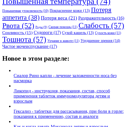
Повышенная температура
(74)
Потеря
Покраснение кожи
(13)
Повышенная утомляемость
(10)
аппетита
(38)
Потеря веса
(21)
Раздражительность
(16)
Слабость
(57)
Рвота
(52)
Скорая помощь
(11)
Роды
(9)
Судороги
(17)
Сонливость
(15)
Сухой кашель
(13)
Сухость кожи
(11)
Тошнота
(57)
Ухудшение зрения
(14)
Урчание в животе
(11)
Частое мочеиспускание
(17)
Новое в этом разделе:
Сиалор Рино капли - лечение заложенности носа без
насморка
Ликопид - инструкция, показания, состав, способ
применения таблеток иммуномодулятора детям и
взрослым
Гексализ - таблетки для рассасывания, при боли в горле:
показания к применению, состав и аналоги
Как и когда давать Максиколд детям и взрослым -