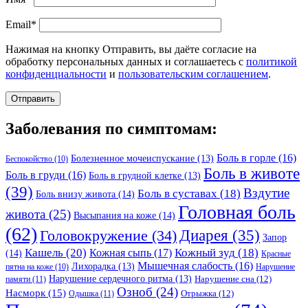
Email*
Нажимая на кнопку Отправить, вы даёте согласие на
обработку персональных данных и соглашаетесь с
политикой
конфиденциальности
и
пользовательским соглашением
.
Заболевания по симптомам:
Боль в горле
(16)
Болезненное мочеиспускание
(13)
Беспокойство
(10)
Боль в животе
Боль в груди
(16)
Боль в грудной клетке
(13)
(39)
Вздутие
Боль в суставах
(18)
Боль внизу живота
(14)
Головная боль
живота
(25)
Высыпания на коже
(14)
(62)
Головокружение
(34)
Диарея
(35)
Запор
Кашель
(20)
Кожный зуд
(18)
Кожная сыпь
(17)
(14)
Красные
Мышечная слабость
(16)
Лихорадка
(13)
Нарушение
пятна на коже
(10)
Нарушение сердечного ритма
(13)
Нарушение сна
(12)
памяти
(11)
Озноб
(24)
Насморк
(15)
Отрыжка
(12)
Одышка
(11)