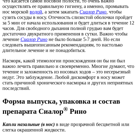
Что касается самой носовой полости, то очень важно
осуществлять ее правильную гигиену, а именно, промывать
нос морской
водой
, а затем закапать
Сиалор Рино
,
чтобы
сузить сосуды в носу. Отечность слизистой оболочки пройдет
за 5 мин от начала использования и будет длиться в течение 12
часов. Для свободного дыхания полной грудью вам будет
достаточно двукратного применения в сутки. Важно чтобы
лечение
Сиалор Рино
не было больше 5-7 дней. Но если
следовать вышеописанным рекомендациям, то настолько
длительное лечение и не понадобиться.
Насморк, какой этимологии происхождения он бы ни был
важно лечить правильно и своевременно. Многие думают, что
течение и заложенность из носовых ходов – это несерьезный
недуг. Это заблуждение. Любой дискомфорт в носу может
стать причиной хронического насморка и других неприятных
последствий.
Форма выпуска, упаковка и состав
®
препарата Сиалор
Рино
Капли назальные (в нос)
в виде прозрачной бесцветной или
слегка окрашенной жидкости.