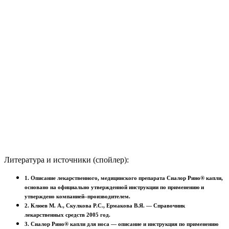
Литература и источники (спойлер):
1. Описание лекарственного, медицинского препарата Сиалор Рино® капли,
основано на официально утвержденной инструкции по применению и
утверждено компанией–производителем.
2. Клюев М. А., Скулкова Р.С., Ермакова В.Я. — Справочник
лекарственных средств 2005 год.
3. Сиалор Рино® капли для носа — описание и инструкция по применению