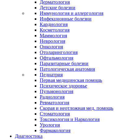
Дерматология
Детские болезни
Иммунология и аллергология
Инфекционные болезни
Кардиология
Косметология
Маммология
Неврология
Онкология
Отоларингология
Офтальмология
Паразитарные болезни
Патологическая анатомия
Педиатрия
Первая медицинская помощь
Психическое здоровье
Пульмонология
Радиология
Ревматология
Скорая и неотложная мед. помощь
Стоматология
Токсикология и Наркология
Урология
Фармакология
Диагностика