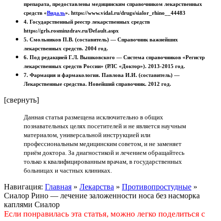
препарата, предоставлены медицинским справочником лекарственных
средств
«
Видаль
»
. https://www.vidal.ru/drugs/sialor_rhino__44483
4. Государственный реестр лекарственных средств
https://grls.rosminzdrav.ru/Default.aspx
5. Смольников П.В. (составитель) — Справочник важнейших
лекарственных средств. 2004 год.
6. Под редакцией Г.Л. Вышковского — Система справочников «Регистр
лекарственных средств России» (РЛС «Доктор»). 2013-2015 год.
7. Фармация и фармакология. Павлова И.И. (составитель) —
Лекарственные средства. Новейший справочник. 2012 год.
[свернуть]
Данная статья размещена исключительно в общих
познавательных целях посетителей и не является научным
материалом, универсальной инструкцией или
профессиональным медицинским советом, и не заменяет
приём доктора. За диагностикой и лечением обращайтесь
только к квалифицированным врачам, в государственных
больницах и частных клиниках.
Навигация:
Главная
»
Лекарства
»
Противопростудные
»
Сиалор Рино — лечение заложенности носа без насморка
каплями Сиалор
Если понравилась эта статья, можно легко поделиться с