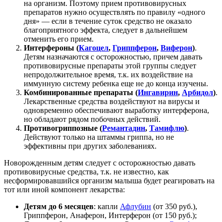
на организм. Поэтому прием противовирусных
препаратов нужно осуществлять по правилу «одного
дня» — если в течение суток средство не оказало
благоприятного эффекта, следует в дальнейшем
отменить его прием.
Интерфероны (
Кагоцел
,
Гриппферон
,
Виферон
)
.
Детям назначаются с осторожностью, причем давать
противовирусные препараты этой группы следует
непродолжительное время, т.к. их воздействие на
иммунную систему ребенка еще не до конца изучены.
Комбинированные препараты (
Ингавирин
,
Арбидол
)
.
Лекарственные средства воздействуют на вирусы и
одновременно обеспечивают выработку интерферона,
но обладают рядом побочных действий.
Противогриппозные (
Ремантадин
,
Тамифлю
)
.
Действуют только на штаммы гриппа, но не
эффективны при других заболеваниях.
Новорожденным детям следует с осторожностью давать
противовирусные средства, т.к. не известно, как
несформировавшийся организм малыша будет реагировать на
тот или иной компонент лекарства:
Детям до 6 месяцев
: капли
Афлубин
(от 350 руб.),
Гриппферон, Анаферон, Интерферон (от 150 руб.);