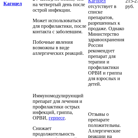
Кагоцел
215-2
Кагоцел
на четвертый день после
отсутствует в
руб.
острой инфекции.
списке
препаратов,
Может использоваться
разрешенных к
для профилактики, после
продаже. Однако
контакта с заболевшим.
Министерство
здравоохранения
Побочные явления
России
возможны в виде
рекомендует
аллергических реакций.
препарат для
терапии и
профилактики
ОРВИ и гриппа
для взрослых и
детей.
Иммуномодулирующий
препарат для лечения и
профилактики острых
инфекций, гриппа,
Отзывы о
ОРВИ,
герпесе
.
препарате
положительны.
Снижает
Аллергические
продолжительность
реакции на