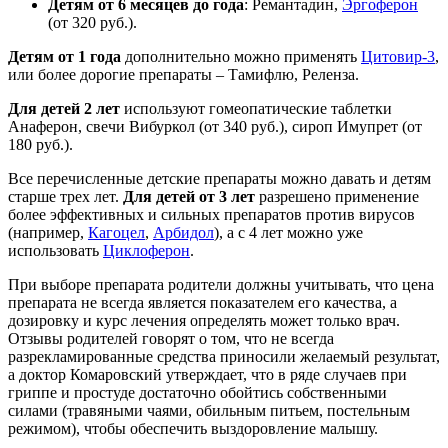
Детям от 6 месяцев до года
: Ремантадин,
Эргоферон
(от 320 руб.).
Детям от 1 года
дополнительно можно применять
Цитовир-3
,
или более дорогие препараты – Тамифлю, Реленза.
Для детей 2 лет
используют гомеопатические таблетки
Анаферон, свечи Вибуркол (от 340 руб.), сироп Имупрет (от
180 руб.).
Все перечисленные детские препараты можно давать и детям
старше трех лет.
Для детей от 3 лет
разрешено применение
более эффективных и сильных препаратов против вирусов
(например,
Кагоцел
,
Арбидол
), а с 4 лет можно уже
использовать
Циклоферон
.
При выборе препарата родители должны учитывать, что цена
препарата не всегда является показателем его качества, а
дозировку и курс лечения определять может только врач.
Отзывы родителей говорят о том, что не всегда
разрекламированные средства приносили желаемый результат,
а доктор Комаровский утверждает, что в ряде случаев при
гриппе и простуде достаточно обойтись собственными
силами (травяными чаями, обильным питьем, постельным
режимом), чтобы обеспечить выздоровление малышу.