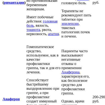
но противопоказан
(
римантадин
)
руб.
головную боль.
беременным
женщинам.
Терапевты не
рекомендуют пить
Имеет побочные
таблетки при
действия:
головная
эпилепсии
,
боль
, вялость,
тяжелых
тошнота
, рвота,
патологиях почек
нервозность,
апатия
.
и печени.
Гомеопатическое
средство,
Пациенты часто
используемое, как в
высказывают
качестве
негативные
профилактики
отзывы о
гриппа, так и для его
применении
лечения.
Анаферона
,
характеризуя его,
Способствует
как бесполезное
быстрейшему
средство для
выздоровлению при
профилактики
гриппе, а при
гриппа.
профилактике
200-290
Анаферон
создает иммунный
Однако, врачи
руб.