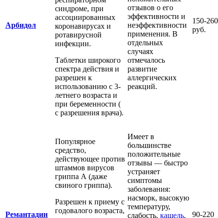
отзывов о его
синдроме, при
эффективности и
ассоциированных
150-260
Арбидол
неэффективности
коронавирусах и
руб.
применения. В
ротавирусной
отдельных
инфекции.
случаях
Таблетки широкого
отмечалось
спектра действия и
развитие
разрешен к
аллергических
использованию с 3-
реакций.
летнего возраста и
при беременности (
с разрешения врача).
Имеет в
Популярное
большинстве
средство,
положительные
действующее против
отзывы — быстро
штаммов вирусов
устраняет
гриппа А (даже
симптомы
свиного гриппа).
заболевания:
насморк, высокую
Разрешен к приему с
температуру,
годовалого возраста,
Ремантадин
90-220
слабость,
кашель
,