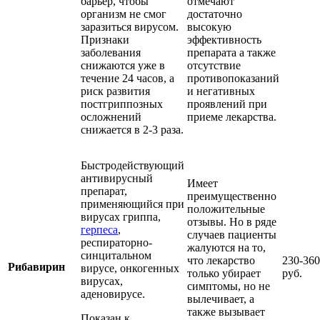
барьер, чтобы
отмечают
организм не смог
достаточно
заразиться вирусом.
высокую
Признаки
эффективность
заболевания
препарата а также
снижаются уже в
отсутствие
течение 24 часов, а
противопоказаний
риск развития
и негативных
постгриппозных
проявлений при
осложнений
приеме лекарства.
снижается в 2-3 раза.
Быстродействующий
антивирусный
Имеет
препарат,
преимущественно
применяющийся при
положительные
вирусах гриппа,
отзывы. Но в ряде
герпеса
,
случаев пациенты
респираторно-
жалуются на то,
синцитальном
что лекарство
230-360
Рибавирин
вирусе, онкогенных
только убирает
руб.
вирусах,
симптомы, но не
аденовирусе.
вылечивает, а
также вызывает
Показан к