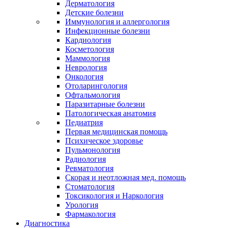
Дерматология
Детские болезни
Иммунология и аллергология
Инфекционные болезни
Кардиология
Косметология
Маммология
Неврология
Онкология
Отоларингология
Офтальмология
Паразитарные болезни
Патологическая анатомия
Педиатрия
Первая медицинская помощь
Психическое здоровье
Пульмонология
Радиология
Ревматология
Скорая и неотложная мед. помощь
Стоматология
Токсикология и Наркология
Урология
Фармакология
Диагностика