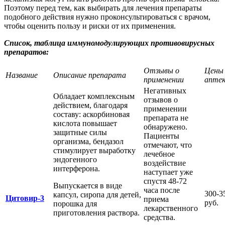
Поэтому перед тем, как выбирать для лечения препараты
подобного действия нужно проконсультироваться с врачом,
чтобы оценить пользу и риски от их применения.
Список, таблица иммуномодулирующих противовирусных
препаратов:
Отзывы о
Цены 
Название
Описание препарата
применении
аптек
Негативных
Обладает комплексным
отзывов о
действием, благодаря
применении
составу: аскорбиновая
препарата не
кислота повышает
обнаружено.
защитные силы
Пациенты
организма, бендазол
отмечают, что
стимулирует выработку
лечебное
эндогенного
воздействие
интерферона.
наступает уже
спустя 48-72
Выпускается в виде
часа после
300-3
капсул, сиропа для детей,
Цитовир-3
приема
руб.
порошка для
лекарственного
приготовления раствора.
средства.