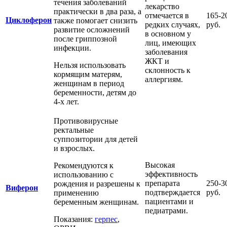
течения заболеваний
лекарство
практически в два раза, а
отмечается в
165-2
Циклоферон
также помогает снизить
редких случаях,
руб.
развитие осложнений
в основном у
после гриппозной
лиц, имеющих
инфекции.
заболевания
ЖКТ и
Нельзя использовать
склонность к
кормящим матерям,
аллергиям.
женщинам в период
беременности, детям до
4-х лет.
Противовирусные
ректальные
суппозитории для детей
и взрослых.
Высокая
Рекомендуются к
эффективность
использованию с
препарата
250-3
рождения и разрешены к
Виферон
подтверждается
руб.
применению
пациентами и
беременным женщинам.
педиатрами.
Показания:
герпес
,