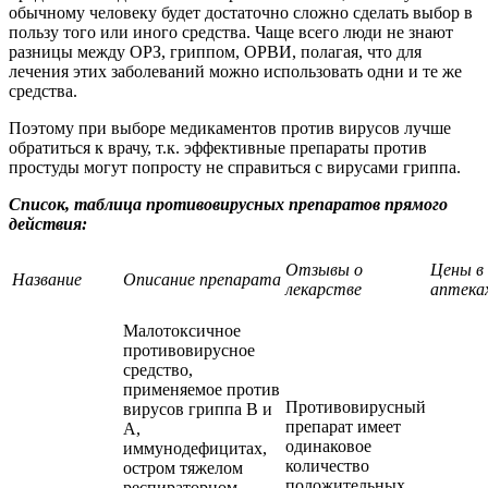
обычному человеку будет достаточно сложно сделать выбор в
пользу того или иного средства. Чаще всего люди не знают
разницы между ОРЗ, гриппом, ОРВИ, полагая, что для
лечения этих заболеваний можно использовать одни и те же
средства.
Поэтому при выборе медикаментов против вирусов лучше
обратиться к врачу, т.к. эффективные препараты против
простуды могут попросту не справиться с вирусами гриппа.
Список, таблица противовирусных препаратов прямого
действия:
Отзывы о
Цены в
Название
Описание препарата
лекарстве
аптека
Малотоксичное
противовирусное
средство,
применяемое против
Противовирусный
вирусов гриппа В и
препарат имеет
А,
одинаковое
иммунодефицитах,
количество
остром тяжелом
положительных
респираторном