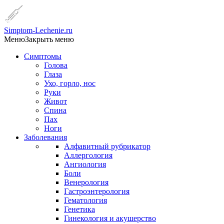
Simptom-Lechenie.ru
Меню
Закрыть меню
Симптомы
Голова
Глаза
Ухо, горло, нос
Руки
Живот
Спина
Пах
Ноги
Заболевания
Алфавитный рубрикатор
Аллергология
Ангиология
Боли
Венерология
Гастроэнтерология
Гематология
Генетика
Гинекология и акушерство