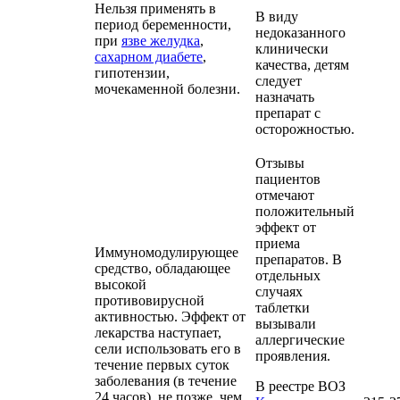
Нельзя применять в
В виду
период беременности,
недоказанного
при
язве желудка
,
клинически
сахарном диабете
,
качества, детям
гипотензии,
следует
мочекаменной болезни.
назначать
препарат с
осторожностью.
Отзывы
пациентов
отмечают
положительный
эффект от
приема
Иммуномодулирующее
препаратов. В
средство, обладающее
отдельных
высокой
случаях
противовирусной
таблетки
активностью. Эффект от
вызывали
лекарства наступает,
аллергические
сели использовать его в
проявления.
течение первых суток
заболевания (в течение
В реестре ВОЗ
24 часов), не позже, чем