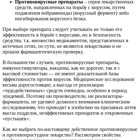
Противовирусные препараты
– серия лекарственных
средств, направленных на борьбу с вирусом, путем
подавления нейраминидаз (вирусный фермент) либо
ингибирования вирусного белка.
При выборе препарата следует учитывать не только его
эффективность в борьбе с вирусами, но и безопасность
средства, т.к. множество медикаментов, представленных в
аптечных сетях, по сути, не являются лекарствами и не
прошли фармацевтическую проверку.
В большинстве случаев, противовирусные препараты,
иммуностимуляторы, вакцины, как не дорогие, так и с
высокой стоимостью — не имеют доказательной базы
эффективности против вирусов. Медицинские исследования
весьма дорогостоящие, а выгода от реализации
«чудодейственных» средств очевидна, особенно в период
эпидемий. Поэтому ни производители, ни реализаторы-
фармацевты, не уделяют должного внимания клиническим
исследованиям, что приводит к изобилию на прилавках аптек
массы подделок, неэффективных препаратов и откровенных
«пустышек».
Как же выбрать по-настоящему действенное противовирусное
и противопростудное лекарство? Рассмотрим свойства