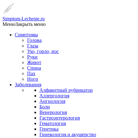
Simptom-Lechenie.ru
Меню
Закрыть меню
Симптомы
Голова
Глаза
Ухо, горло, нос
Руки
Живот
Спина
Пах
Ноги
Заболевания
Алфавитный рубрикатор
Аллергология
Ангиология
Боли
Венерология
Гастроэнтерология
Гематология
Генетика
Гинекология и акушерство