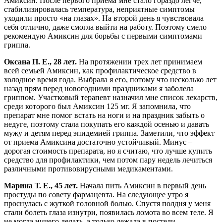
Амиксин. После первого приема мне стало гораздо легче,
стабилизировалась температура, неприятные симптомы
уходили просто «на глазах». На второй день я чувствовала
себя отлично, даже смогла выйти на работу. Поэтому смело
рекомендую Амиксин для борьбы с первыми симптомами
гриппа.
Оксана П. Е., 28 лет.
На протяжении трех лет принимаем
всей семьей Амиксин, как профилактическое средство в
холодное время года. Выбрала я его, потому что несколько лет
назад прям перед новогодними праздниками я заболела
гриппом. Участковый терапевт назначил мне список лекарств,
среди которого был Амиксин 125 мг. Я запомнила, что
препарат мне помог встать на ноги и на праздник забыть о
недуге, поэтому стала покупать его каждой осенью и давать
мужу и детям перед эпидемией гриппа. Заметили, что эффект
от приема Амиксина достаточно устойчивый. Минус –
дорогая стоимость препарата, но я считаю, что лучше купить
средство для профилактики, чем потом пару недель лечиться
различными противовирусными медикаментами.
Марина Т. Е., 45 лет.
Начала пить Амиксин в первый день
простуды по совету фармацевта. На следующее утро я
проснулась с жуткой головной болью. Спустя полдня у меня
стали болеть глаза изнутри, появилась ломота во всем теле. Я
не могла ничего делать, а только лежала в постели.