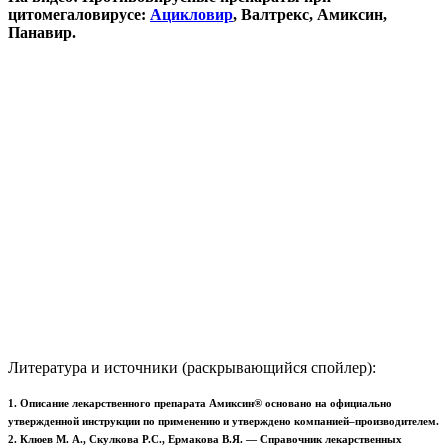
цитомегаловирусе:
Ацикловир
, Валтрекс, Амиксин,
Панавир.
Литература и источники (раскрывающийся спойлер):
1. Описание лекарственного препарата Амиксин® основано на официально
утвержденной инструкции по применению и утверждено компанией–производителем.
2. Клюев М. А., Скулкова Р.С., Ермакова В.Я. — Справочник лекарственных