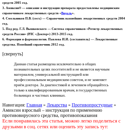
средств 2005 год.
3. Амиксин® — описание и инструкция препарата предоставлены медицинским
справочником лекарственных средств
«
Видаль
».
4. Смольников П.В. (сост.) — Справочник важнейших лекарственных средств 2004
год.
5. Под ред. Г.Л. Вышковского — Система справочников «Регистр лекарственных
средств России» (РЛС «Доктор») 2013-2015 год.
6. Фармация и фармакология. Павлова И.И. (составитель) — Лекарственные
средства. Новейший справочник 2012 год.
[свернуть]
Данная статья размещена исключительно в общих
познавательных целях посетителей и не является научным
материалом, универсальной инструкцией или
профессиональным медицинским советом, и не заменяет
приём доктора. За диагностикой и лечением обращайтесь
только к квалифицированным врачам, в государственных
больницах и частных клиниках.
Навигация:
Главная
»
Лекарства
»
Противопростудные
»
Амиксин взрослый – инструкция по применению
противовирусного средства, противопоказания
Если понравилась эта статья, можно легко поделиться с
друзьями в соц. сетях или оценить эту запись тут: