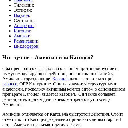
Тилаксин;
Эстифан;
Имудон
;
Септилин;
Анаферон
;
Кагоцел
;
Амизон
;
Ремантадин
;
Циклоферон
.
Что лучше – Амиксин или Кагоцел?
Оба препарата оказывают на организм противовирусное и
иммуномодулирующее действие, но список показаний у
Амиксина гораздо шире.
Кагоцел
назначают только при
герпесе
, ОРВИ и гриппе. Они не являются структурными
аналогами, поскольку активным компонентом в одноименном
препарате Кагоцел, является кагоцел. Он также обладает
радиопротекторным действием, который отсутствует у
Амиксина.
Амиксин отличается от Кагоцела быстротой действия. Стоит
отметить, что Кагоцел разрешено принимать детям старше 3
лет, а Амиксин назначают детям с 7 лет.