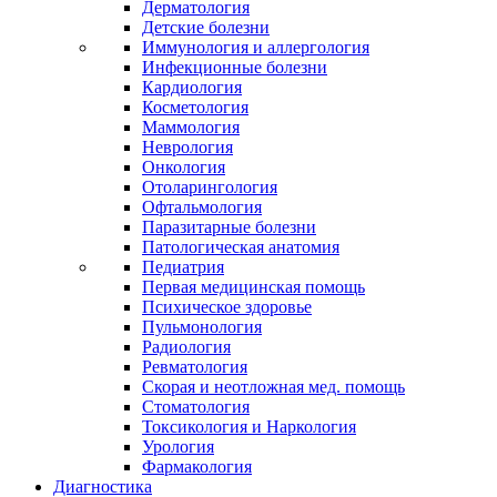
Дерматология
Детские болезни
Иммунология и аллергология
Инфекционные болезни
Кардиология
Косметология
Маммология
Неврология
Онкология
Отоларингология
Офтальмология
Паразитарные болезни
Патологическая анатомия
Педиатрия
Первая медицинская помощь
Психическое здоровье
Пульмонология
Радиология
Ревматология
Скорая и неотложная мед. помощь
Стоматология
Токсикология и Наркология
Урология
Фармакология
Диагностика