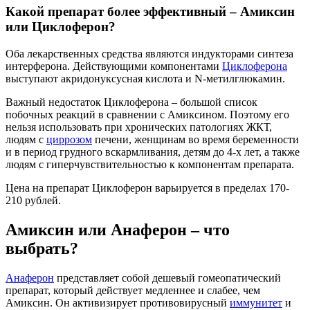
Какой препарат более эффективный – Амиксин
или Циклоферон?
Оба лекарственных средства являются индукторами синтеза
интерферона. Действующими компонентами
Циклоферона
выступают акридонуксусная кислота и N-метилглюкамин.
Важный недостаток Циклоферона – большой список
побочных реакций в сравнении с Амиксином. Поэтому его
нельзя использовать при хронических патологиях ЖКТ,
людям с
циррозом
печени, женщинам во время беременности
и в период грудного вскармливания, детям до 4-х лет, а также
людям с гиперчувствительностью к компонентам препарата.
Цена на препарат Циклоферон варьируется в пределах 170-
210 рублей.
Амиксин или Анаферон – что
выбрать?
Анаферон
представляет собой дешевый гомеопатический
препарат, который действует медленнее и слабее, чем
Амиксин. Он активизирует противовирусный
иммунитет
и