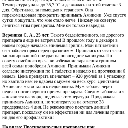
Температура упала до 35,7 °C и держалась на этой отметке 3
дня. Обратилась за помощью к терапевту. Она
порекомендовала прекратить принимать Амиксин. Уже спустя
сутки я ощутила, что мне стало легче. Никому не советую
лечиться этим препаратом. Мне он только навредил.
Вероника С. А., 25 лет.
Такого бездейственного, но дорогого
препарата я еще не встречала! В прошлом году в декабре в
нашем городе началась эпидемия гриппа. Мой пятилетний
сын заболел прям перед праздником. Пришлось отказаться от
запланированной поездки на новогодние каникулы. По
совету семейного врача во избежание заражения гриппом
всей семьи приобрели Амиксин. Принимали Амиксин
согласно инструкции по 1 таблетке в неделю на протяжении 6
недель. Цена препарата впечатляет – 920 рублей за 1 упаковку,
но хватило нам ее вдвоем с мужем на весь курс. Действием
Амиксина мы остались недовольны. Муж заболел через
неделю после первого приема препарата. Следом заболела и я
– появился насморк, поднялась температура. Продолжала
принимать Амиксин, но температура на отметке 38
продержалась 4 дня. Не рекомендую покупать данный
препарат, поскольку он не эффективен ни для лечения гриппа,
ни для его профилактики!
На видео: Противовирусные препараты при