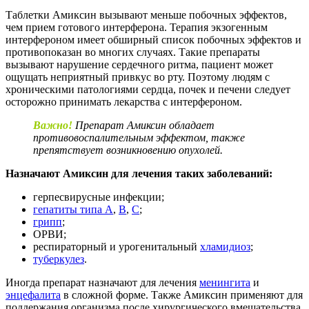
Таблетки Амиксин вызывают меньше побочных эффектов,
чем прием готового интерферона. Терапия экзогенным
интерфероном имеет обширный список побочных эффектов и
противопоказан во многих случаях. Такие препараты
вызывают нарушение сердечного ритма, пациент может
ощущать неприятный привкус во рту. Поэтому людям с
хроническими патологиями сердца, почек и печени следует
осторожно принимать лекарства с интерфероном.
Важно!
Препарат Амиксин обладает
противовоспалительным эффектом, также
препятствует возникновению опухолей.
Назначают Амиксин для лечения таких заболеваний:
герпесвирусные инфекции;
гепатиты типа A
,
B
,
C
;
грипп
;
ОРВИ;
респираторный и урогенитальный
хламидиоз
;
туберкулез
.
Иногда препарат назначают для лечения
менингита
и
энцефалита
в сложной форме. Также Амиксин применяют для
поддержания организма после хирургического вмешательства