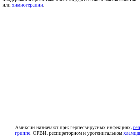
или
химиотерапии
.
Амиксин назначают при: герпесвирусных инфекциях,
ге
гриппе
, ОРВИ, респираторном и урогенитальном
хламид