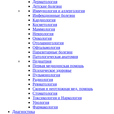
Дерматология
Детские болезни
Иммунология и аллергология
Инфекционные болезни
Кардиология
Косметология
Маммология
Неврология
Онкология
Отоларингология
Офтальмология
Паразитарные болезни
Патологическая анатомия
Педиатрия
Первая медицинская помощь
Психическое здоровье
Пульмонология
Радиология
Ревматология
Скорая и неотложная мед. помощь
Стоматология
Токсикология и Наркология
Урология
Фармакология
Диагностика