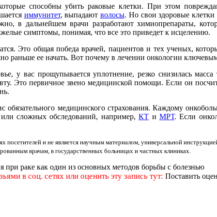
торые способны убить раковые клетки. При этом повреждают
дшается
иммунитет
, выпадают
волосы
. Но свои здоровые клетки 
жно, в дальнейшем врачи разработают химиопрепараты, котор
желые симптомы, понимая, что все это приведет к исцелению.
атся. Это общая победа врачей, пациентов и тех ученых, кото
но раньше ее начать. Вот почему в лечении онкологии ключевы
вье, у вас прощупывается уплотнение, резко снизилась масса 
евту. Это первичное звено медицинской помощи. Если он посчит
нь.
лис обязательного медицинского страхования. Каждому онкобол
а или сложных обследований, например,
КТ
и
МРТ
. Если онко
ях посетителей и не является научным материалом, универсальной инструкцие
ированным врачам, в государственных больницах и частных клиниках.
 при раке как один из основных методов борьбы с болезнью
ьями в соц. сетях или оценить эту запись тут:
Поставить оцен