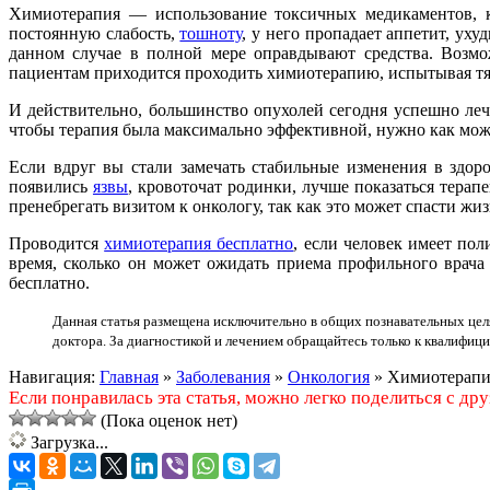
Химиотерапия — использование токсичных медикаментов, ко
постоянную слабость,
тошноту
, у него пропадает аппетит, уху
данном случае в полной мере оправдывают средства. Возмо
пациентам приходится проходить химиотерапию, испытывая тя
И действительно, большинство опухолей сегодня успешно леч
чтобы терапия была максимально эффективной, нужно как мож
Если вдруг вы стали замечать стабильные изменения в здоро
появились
язвы
, кровоточат родинки, лучше показаться терап
пренебрегать визитом к онкологу, так как это может спасти жиз
Проводится
химиотерапия бесплатно
, если человек имеет по
время, сколько он может ожидать приема профильного врач
бесплатно.
Данная статья размещена исключительно в общих познавательных цел
доктора. За диагностикой и лечением обращайтесь только к квалифиц
Навигация:
Главная
»
Заболевания
»
Онкология
»
Химиотерапия
Если понравилась эта статья, можно легко поделиться с друз
(Пока оценок нет)
Загрузка...