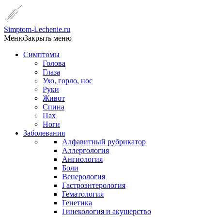
Simptom-Lechenie.ru
Меню
Закрыть меню
Симптомы
Голова
Глаза
Ухо, горло, нос
Руки
Живот
Спина
Пах
Ноги
Заболевания
Алфавитный рубрикатор
Аллергология
Ангиология
Боли
Венерология
Гастроэнтерология
Гематология
Генетика
Гинекология и акушерство