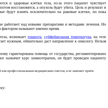
ся и здоровые клетки тела, из-за этого пациент чувствует
потом восстановятся, а опухоль будет убита. Цель и результат в
ые будут влиять исключительно на раковые клетки, но пока
рые работают над новыми препаратами и методами лечения. Но
м фактором называют именно время.
тела, возникает
тошнота
,
субфебрильная температура
, на теле
ает нужным, обязательно даст направление к онкологу. Нельзя
ьному гарантирована помощь от государства, регламентировано
лог назначит курс химиотерапии, он будет проведен пациенту
й или профессиональным медицинским советом, и не заменяет приём
ку: