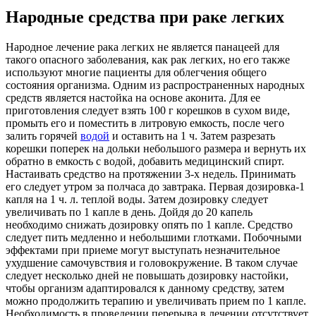
Народные средства при раке легких
Народное лечение рака легких не является панацеей для
такого опасного заболевания, как рак легких, но его также
используют многие пациенты для облегчения общего
состояния организма. Одним из распространенных народных
средств является настойка на основе аконита. Для ее
приготовления следует взять 100 г корешков в сухом виде,
промыть его и поместить в литровую емкость, после чего
залить горячей
водой
и оставить на 1 ч. Затем разрезать
корешки поперек на дольки небольшого размера и вернуть их
обратно в емкость с водой, добавить медицинский спирт.
Настаивать средство на протяжении 3-х недель. Принимать
его следует утром за полчаса до завтрака. Первая дозировка-1
капля на 1 ч. л. теплой воды. Затем дозировку следует
увеличивать по 1 капле в день. Дойдя до 20 капель
необходимо снижать дозировку опять по 1 капле. Средство
следует пить медленно и небольшими глотками. Побочными
эффектами при приеме могут выступать незначительное
ухудшение самочувствия и головокружение. В таком случае
следует несколько дней не повышать дозировку настойки,
чтобы организм адаптировался к данному средству, затем
можно продолжить терапию и увеличивать прием по 1 капле.
Необходимость в проведении перерыва в лечении отсутствует.