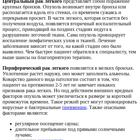
Центральный рак легкого
представляет собой поражение
крупных бронхов. Опухоль возникает внутри бронха или
располагается вдоль его стенки, со временем сужаясь и
перекрывая просвет. В части легкого, которая остается без
получения воздуха, появляется вторичный воспалительный
процесс, приводящий на поздних стадиях недуга к
разрушению легочной ткани. Сама опухоль провоцирует
воспаление лимфатических узлов и тканей. Лечение
заболевания зависит от того, на какой стадии оно было
выявлено. Чем быстрее пациент обратился к специалисту, тем
выше шансы на благоприятную терапию.
Периферический рак легкого
появляется в мелких бронхах.
Уплотнение растет наружу, оно может заполнить альвеолы.
Коварство данного вида патологии состоит в том, что
пациент на протяжении 2-5 лет не замечает никаких
признаков рака легких. Но под действием внешних вредных
факторов опухоль может увеличиться в размере за короткий
промежуток времени. Такое резкий рост могут провоцировать
вирусные и бактериальные
пневмонии
. Также опасными
факторами являются:
регулярное посещение сауны;
длительное пребывание под прямыми солнечными
лучами;