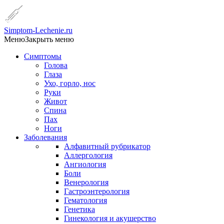
Simptom-Lechenie.ru
Меню
Закрыть меню
Симптомы
Голова
Глаза
Ухо, горло, нос
Руки
Живот
Спина
Пах
Ноги
Заболевания
Алфавитный рубрикатор
Аллергология
Ангиология
Боли
Венерология
Гастроэнтерология
Гематология
Генетика
Гинекология и акушерство