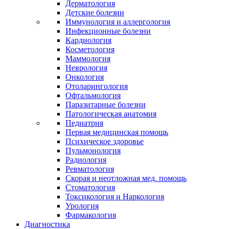
Дерматология
Детские болезни
Иммунология и аллергология
Инфекционные болезни
Кардиология
Косметология
Маммология
Неврология
Онкология
Отоларингология
Офтальмология
Паразитарные болезни
Патологическая анатомия
Педиатрия
Первая медицинская помощь
Психическое здоровье
Пульмонология
Радиология
Ревматология
Скорая и неотложная мед. помощь
Стоматология
Токсикология и Наркология
Урология
Фармакология
Диагностика