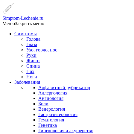
Simptom-Lechenie.ru
Меню
Закрыть меню
Симптомы
Голова
Глаза
Ухо, горло, нос
Руки
Живот
Спина
Пах
Ноги
Заболевания
Алфавитный рубрикатор
Аллергология
Ангиология
Боли
Венерология
Гастроэнтерология
Гематология
Генетика
Гинекология и акушерство