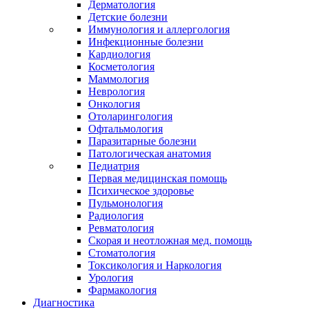
Дерматология
Детские болезни
Иммунология и аллергология
Инфекционные болезни
Кардиология
Косметология
Маммология
Неврология
Онкология
Отоларингология
Офтальмология
Паразитарные болезни
Патологическая анатомия
Педиатрия
Первая медицинская помощь
Психическое здоровье
Пульмонология
Радиология
Ревматология
Скорая и неотложная мед. помощь
Стоматология
Токсикология и Наркология
Урология
Фармакология
Диагностика