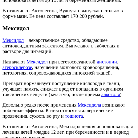
использовать детям до 12 лет и беременным женщинам.
В отличие от Актовегина, Вулнузан выпускают только в
форме мази. Ее цена составляет 170-200 рублей.
Мексидол
Мексидол
– лекарственное средство, обладающее
антиоксидантным эффектом. Выпускают в таблетках и
растворе для инъекций.
Назначают
Мексидол
при вегетососудистой
дистонии
,
атеросклерозе
, нарушении мозгового кровообращения,
патологиях, сопровождающихся гипоксией тканей.
Препарат нормализует поступление кислорода в ткани,
улучшает память, снижает вред от попадания в организм
токсических веществ (зачастую, после приема
алкоголя
).
Довольно редко после применения
Мексидола
возникают
побочные эффекты. К ним относятся аллергические
проявления, сухость во рту и
тошнота
.
В отличие от Актовегина, Мексидол нельзя использовать для
лечения детей младше 12 лет, при беременности и в период
грудного кормления.