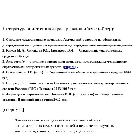
Литература и источники (раскрывающийся спойлер):
1. Описание лекарственного препарата Актовегин® основано на официально
утвержденной инструкции по применению и утверждено компанией–производителем.
2. Клюев М. А., Скулкова Р.С., Ермакова В.Я. — Справочник лекарственных
средств 2005 год.
3. Актовегин® — описание и инструкция препарата предоставлены медицинским
справочником лекарственных средств
«
Видаль
».
4. Смольников П.В. (сост.) — Справочник важнейших лекарственных средств 2004
год.
5. Под ред. Г.Л. Вышковского — Система справочников «Регистр лекарственных
средств России» (РЛС «Доктор») 2013-2015 год.
6. Фармация и фармакология. Павлова И.И. (составитель) — Лекарственные
средства. Новейший справочник 2012 год.
[свернуть]
Данная статья размещена исключительно в общих
познавательных целях посетителей и не является научным
материалом, универсальной инструкцией или