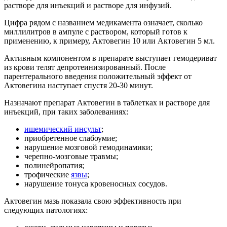
растворе для инъекций и растворе для инфузий.
Цифра рядом с названием медикамента означает, сколько
миллилитров в ампуле с раствором, который готов к
применению, к примеру, Актовегин 10 или Актовегин 5 мл.
Активным компонентом в препарате выступает гемодериват
из крови телят депротеинизированный. После
парентерального введения положительный эффект от
Актовегина наступает спустя 20-30 минут.
Назначают препарат Актовегин в таблетках и растворе для
инъекций, при таких заболеваниях:
ишемический инсульт
;
приобретенное слабоумие;
нарушение мозговой гемодинамики;
черепно-мозговые травмы;
полинейропатия;
трофические
язвы
;
нарушение тонуса кровеносных сосудов.
Актовегин мазь показала свою эффективность при
следующих патологиях: