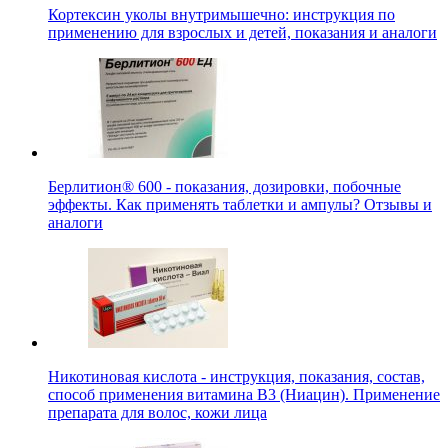
Кортексин уколы внутримышечно: инструкция по
применению для взрослых и детей, показания и аналоги
Берлитион® 600 - показания, дозировки, побочные
эффекты. Как применять таблетки и ампулы? Отзывы и
аналоги
Никотиновая кислота - инструкция, показания, состав,
способ применения витамина B3 (Ниацин). Применение
препарата для волос, кожи лица