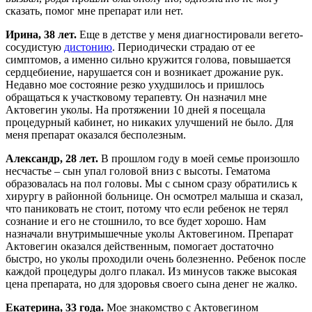
сказать, помог мне препарат или нет.
Ирина, 38 лет.
Еще в детстве у меня диагностировали вегето-
сосудистую
дистонию
. Периодически страдаю от ее
симптомов, а именно сильно кружится голова, повышается
сердцебиение, нарушается сон и возникает дрожание рук.
Недавно мое состояние резко ухудшилось и пришлось
обращаться к участковому терапевту. Он назначил мне
Актовегин уколы. На протяжении 10 дней я посещала
процедурный кабинет, но никаких улучшений не было. Для
меня препарат оказался бесполезным.
Александр, 28 лет.
В прошлом году в моей семье произошло
несчастье – сын упал головой вниз с высоты. Гематома
образовалась на пол головы. Мы с сыном сразу обратились к
хирургу в районной больнице. Он осмотрел малыша и сказал,
что паниковать не стоит, потому что если ребенок не терял
сознание и его не стошнило, то все будет хорошо. Нам
назначали внутримышечные уколы Актовегином. Препарат
Актовегин оказался действенным, помогает достаточно
быстро, но уколы проходили очень болезненно. Ребенок после
каждой процедуры долго плакал. Из минусов также высокая
цена препарата, но для здоровья своего сына денег не жалко.
Екатерина, 33 года.
Мое знакомство с Актовегином