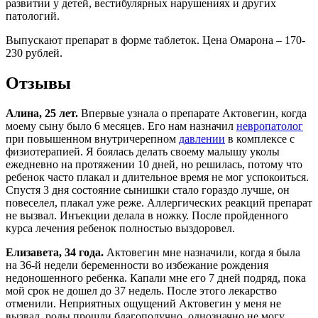
развитии у детей, вестибулярных нарушениях и других
патологий.
Выпускают препарат в форме таблеток. Цена Омарона – 170-
230 рублей.
Отзывы
Алина, 25 лет.
Впервые узнала о препарате Актовегин, когда
моему сыну было 6 месяцев. Его нам назначил
невропатолог
при повышенном внутричерепном
давлении
в комплексе с
физиотерапией. Я боялась делать своему малышу уколы
ежедневно на протяжении 10 дней, но решилась, потому что
ребенок часто плакал и длительное время не мог успокоиться.
Спустя 3 дня состояние сынишки стало гораздо лучше, он
повеселел, плакал уже реже. Аллергических реакций препарат
не вызвал. Инъекции делала в ножку. После пройденного
курса лечения ребенок полностью выздоровел.
Елизавета, 34 года.
Актовегин мне назначили, когда я была
на 36-й недели беременности во избежание рождения
недоношенного ребенка. Капали мне его 7 дней подряд, пока
мой срок не дошел до 37 недель. После этого лекарство
отменили. Неприятных ощущений Актовегин у меня не
вызвал, роды прошли благополучно, однозначно не могу