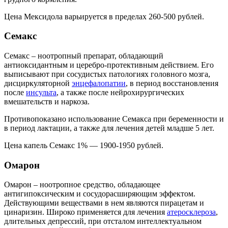
Цена Мексидола варьируется в пределах 260-500 рублей.
Семакс
Семакс – ноотропный препарат, обладающий
антиоксидантным и церебро-протективным действием. Его
выписывают при сосудистых патологиях головного мозга,
дисциркуляторной
энцефалопатии
, в период восстановления
после
инсульта
, а также после нейрохирургических
вмешательств и наркоза.
Противопоказано использование Семакса при беременности и
в период лактации, а также для лечения детей младше 5 лет.
Цена капель Семакс 1% — 1900-1950 рублей.
Омарон
Омарон – ноотропное средство, обладающее
антигипоксическим и сосудорасширяющим эффектом.
Действующими веществами в нем являются пирацетам и
цинаризин. Широко применяется для лечения
атеросклероза
,
длительных депрессий, при отсталом интеллектуальном