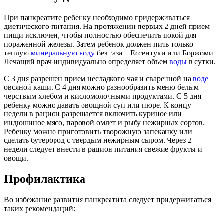
При панкреатите ребенку необходимо придерживаться
диетического питания. На протяжении первых 2 дней прием
пищи исключен, чтобы полностью обеспечить покой для
пораженной железы. Затем ребенок должен пить только
теплую
минеральную воду
без газа – Ессентуки или Боржоми.
Лечащий врач индивидуально определяет объем
воды
в сутки.
С 3 дня разрешен прием несладкого чая и сваренной на
воде
овсяной каши. С 4 дня можно разнообразить меню белым
черствым хлебом и кисломолочными продуктами. С 5 дня
ребенку можно давать овощной суп или пюре. К концу
недели в рацион разрешается включить куриное или
индюшиное мясо, паровой омлет и рыбу нежирных сортов.
Ребенку можно приготовить творожную запеканку или
сделать бутерброд с твердым нежирным сыром. Через 2
недели следует внести в рацион питания свежие фрукты и
овощи.
Профилактика
Во избежание развития панкреатита следует придерживаться
таких рекомендаций: