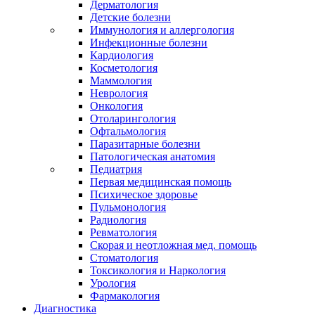
Дерматология
Детские болезни
Иммунология и аллергология
Инфекционные болезни
Кардиология
Косметология
Маммология
Неврология
Онкология
Отоларингология
Офтальмология
Паразитарные болезни
Патологическая анатомия
Педиатрия
Первая медицинская помощь
Психическое здоровье
Пульмонология
Радиология
Ревматология
Скорая и неотложная мед. помощь
Стоматология
Токсикология и Наркология
Урология
Фармакология
Диагностика