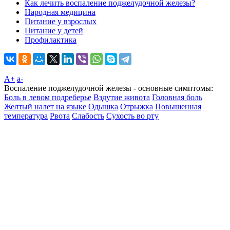
Как лечить воспаление поджелудочной железы?
Народная медицина
Питание у взрослых
Питание у детей
Профилактика
A+
а-
Воспаление поджелудочной железы - основные симптомы:
Боль в левом подреберье
Вздутие живота
Головная боль
Желтый налет на языке
Одышка
Отрыжка
Повышенная
температура
Рвота
Слабость
Сухость во рту