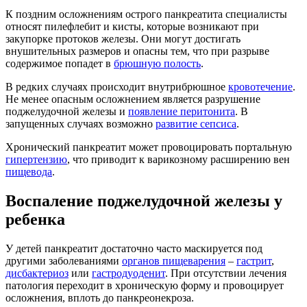
К поздним осложнениям острого панкреатита специалисты
относят пилефлебит и кисты, которые возникают при
закупорке протоков железы. Они могут достигать
внушительных размеров и опасны тем, что при разрыве
содержимое попадет в
брюшную полость
.
В редких случаях происходит внутрибрюшное
кровотечение
.
Не менее опасным осложнением является разрушение
поджелудочной железы и
появление перитонита
. В
запущенных случаях возможно
развитие сепсиса
.
Хронический панкреатит может провоцировать портальную
гипертензию
, что приводит к варикозному расширению вен
пищевода
.
Воспаление поджелудочной железы у
ребенка
У детей панкреатит достаточно часто маскируется под
другими заболеваниями
органов пищеварения
–
гастрит
,
дисбактериоз
или
гастродуоденит
. При отсутствии лечения
патология переходит в хроническую форму и провоцирует
осложнения, вплоть до панкреонекроза.