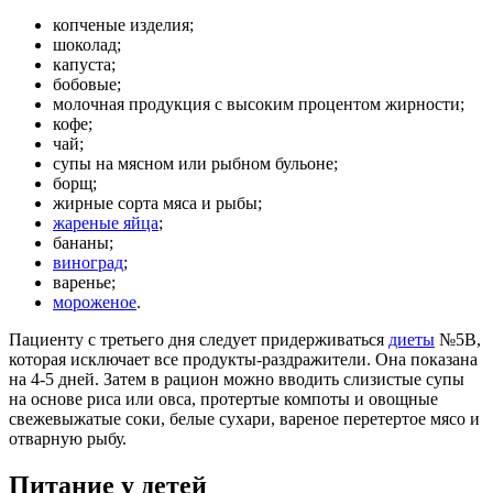
копченые изделия;
шоколад;
капуста;
бобовые;
молочная продукция с высоким процентом жирности;
кофе;
чай;
супы на мясном или рыбном бульоне;
борщ;
жирные сорта мяса и рыбы;
жареные яйца
;
бананы;
виноград
;
варенье;
мороженое
.
Пациенту с третьего дня следует придерживаться
диеты
№5B,
которая исключает все продукты-раздражители. Она показана
на 4-5 дней. Затем в рацион можно вводить слизистые супы
на основе риса или овса, протертые компоты и овощные
свежевыжатые соки, белые сухари, вареное перетертое мясо и
отварную рыбу.
Питание у детей