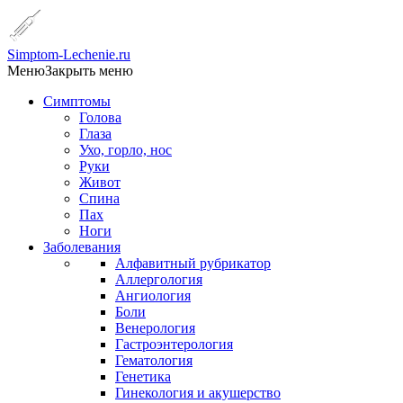
Simptom-Lechenie.ru
Меню
Закрыть меню
Симптомы
Голова
Глаза
Ухо, горло, нос
Руки
Живот
Спина
Пах
Ноги
Заболевания
Алфавитный рубрикатор
Аллергология
Ангиология
Боли
Венерология
Гастроэнтерология
Гематология
Генетика
Гинекология и акушерство