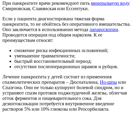
При панкреатите врачи рекомендуют пить
минеральную воду
Смирновская, Славянская или Ессентуки.
Если у пациента диагностирована тяжелая форма
панкреатита, то не обойтись без оперативного вмешательства.
Оно заключается в использовании метода
лапароскопии
.
Проводится операция под общим наркозом. К ее
преимуществам относят:
снижение риска инфекционных осложнений;
уменьшение травматичности;
быстрый восстановительный период;
отсутствие послеоперационных шрамов и рубцов.
Лечение панкреатита у детей состоит из применения
спазмолитических препаратов – Дюспаталина,
Но-шпы
или
Спазгона. Они не только купируют болевой синдром, но и
устраняют спазм протоков поджелудочной железы, облегчая
отток ферментов и пищеварительного сока. Для
дезинтоксикации потребуется внутривенное введение
растворов 5% или 10% глюкозы или Реосорбилакта.