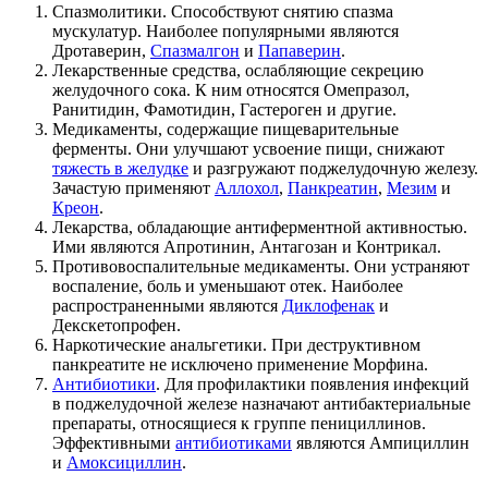
Спазмолитики. Способствуют снятию спазма
мускулатур. Наиболее популярными являются
Дротаверин,
Спазмалгон
и
Папаверин
.
Лекарственные средства, ослабляющие секрецию
желудочного сока. К ним относятся Омепразол,
Ранитидин, Фамотидин, Гастероген и другие.
Медикаменты, содержащие пищеварительные
ферменты. Они улучшают усвоение пищи, снижают
тяжесть в желудке
и разгружают поджелудочную железу.
Зачастую применяют
Аллохол
,
Панкреатин
,
Мезим
и
Креон
.
Лекарства, обладающие антиферментной активностью.
Ими являются Апротинин, Антагозан и Контрикал.
Противовоспалительные медикаменты. Они устраняют
воспаление, боль и уменьшают отек. Наиболее
распространенными являются
Диклофенак
и
Декскетопрофен.
Наркотические анальгетики. При деструктивном
панкреатите не исключено применение Морфина.
Антибиотики
. Для профилактики появления инфекций
в поджелудочной железе назначают антибактериальные
препараты, относящиеся к группе пенициллинов.
Эффективными
антибиотиками
являются Ампициллин
и
Амоксициллин
.