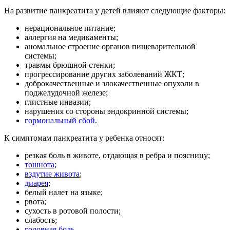
На развитие панкреатита у детей влияют следующие факторы:
нерациональное питание;
аллергия на медикаменты;
аномальное строение органов пищеварительной
системы;
травмы брюшной стенки;
прогрессирование других заболеваний ЖКТ;
доброкачественные и злокачественные опухоли в
поджелудочной железе;
глистные инвазии;
нарушения со стороны эндокринной системы;
гормональный сбой
.
К симптомам панкреатита у ребенка относят:
резкая боль в животе, отдающая в ребра и поясницу;
тошнота
;
вздутие живота
;
диарея
;
белый налет на языке;
рвота;
сухость в ротовой полости;
слабость;
головная боль
.