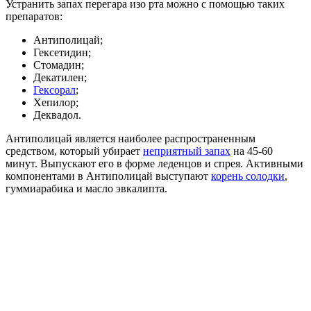
Устранить запах перегара изо рта можно с помощью таких
препаратов:
Антиполицай;
Гексетидин;
Стомадин;
Декатилен;
Гексорал
;
Хепилор;
Деквадол.
Антиполицай является наиболее распространенным
средством, который убирает
неприятный запах
на 45-60
минут. Выпускают его в форме леденцов и спрея. Активными
компонентами в Антиполицай выступают
корень солодки
,
гуммиарабика и масло эвкалипта.