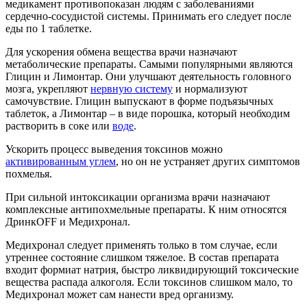
медикамент противопоказан людям с заболеваниями
сердечно-сосудистой системы. Принимать его следует после
еды по 1 таблетке.
Для ускорения обмена вещества врачи назначают
метаболические препараты. Самыми популярными являются
Глицин и Лимонтар. Они улучшают деятельность головного
мозга, укрепляют
нервную систему
и нормализуют
самочувствие. Глицин выпускают в форме подъязычных
таблеток, а Лимонтар – в виде порошка, который необходим
растворить в соке или
воде
.
Ускорить процесс выведения токсинов можно
активированным углем
, но он не устраняет других симптомов
похмелья.
При сильной интоксикации организма врачи назначают
комплексные антипохмельные препараты. К ним относятся
ДринкOFF и Медихронал.
Медихронал следует применять только в том случае, если
утреннее состояние слишком тяжелое. В состав препарата
входит формиат натрия, быстро ликвидирующий токсические
вещества распада алкоголя. Если токсинов слишком мало, то
Медихронал может сам нанести вред организму.