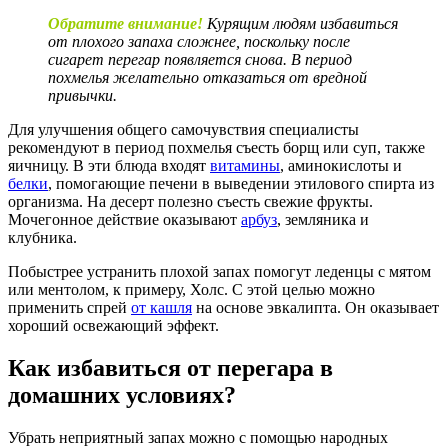
Обратите внимание!
Курящим людям избавиться
от плохого запаха сложнее, поскольку после
сигарет перегар появляется снова. В период
похмелья желательно отказаться от вредной
привычки.
Для улучшения общего самочувствия специалисты
рекомендуют в период похмелья съесть борщ или суп, также
яичницу. В эти блюда входят
витамины
, аминокислоты и
белки
, помогающие печени в выведении этилового спирта из
организма. На десерт полезно съесть свежие фрукты.
Мочегонное действие оказывают
арбуз
, земляника и
клубника.
Побыстрее устранить плохой запах помогут леденцы с мятом
или ментолом, к примеру, Холс. С этой целью можно
применить спрей
от кашля
на основе эвкалипта. Он оказывает
хороший освежающий эффект.
Как избавиться от перегара в
домашних условиях?
Убрать неприятный запах можно с помощью народных