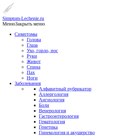
Simptom-Lechenie.ru
Меню
Закрыть меню
Симптомы
Голова
Глаза
Ухо, горло, нос
Руки
Живот
Спина
Пах
Ноги
Заболевания
Алфавитный рубрикатор
Аллергология
Ангиология
Боли
Венерология
Гастроэнтерология
Гематология
Генетика
Гинекология и акушерство