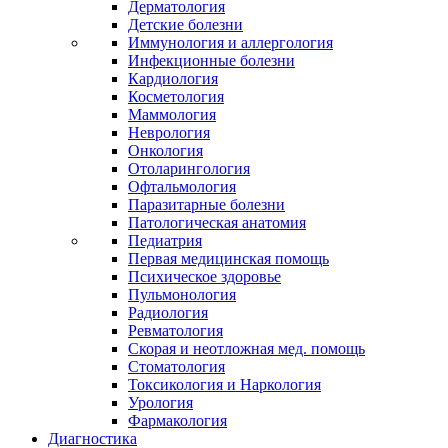
Дерматология
Детские болезни
Иммунология и аллергология
Инфекционные болезни
Кардиология
Косметология
Маммология
Неврология
Онкология
Отоларингология
Офтальмология
Паразитарные болезни
Патологическая анатомия
Педиатрия
Первая медицинская помощь
Психическое здоровье
Пульмонология
Радиология
Ревматология
Скорая и неотложная мед. помощь
Стоматология
Токсикология и Наркология
Урология
Фармакология
Диагностика