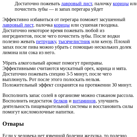
Достаточно пожевать
лавровый лист
, палочку
корицы
или
почистить зубы — и запах перегара уйдет
Эффективно избавиться от перегара поможет засушенный
лавровый лист
, палочка
корицы
или сушеная гвоздика.
Достаточно некоторое время пожевать любой из
ингредиентов, после чего почистить зубы. После водки
полезно жевать
петрушку
,
тысячелистник
или кензу. Плохой
запах после пива можно убрать с помощью нескольких долек
лимона или сока из него.
Убрать алкогольный аромат помогут приправы.
Эффективными считаются мускатный орех, корица и мята.
Достаточно пожевать специю 3-5 минут, после чего
выплюнуть. Рот после этого полоскать нельзя.
Положительный эффект сохранятся на протяжении 30 минут.
Восполнить запас солей в организме можно стаканом рассола.
Восполнить недостаток
белков
и
витаминов
, улучшить
деятельность пищеварительной системы и восстановить силы
помогут кисломолочные напитки.
Отвары
Если у человека нет язвенной болезни желудка, то полезно