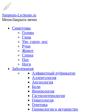
Simptom-Lechenie.ru
Меню
Закрыть меню
Симптомы
Голова
Глаза
Ухо, горло, нос
Руки
Живот
Спина
Пах
Ноги
Заболевания
Алфавитный рубрикатор
Аллергология
Ангиология
Боли
Венерология
Гастроэнтерология
Гематология
Генетика
Гинекология и акушерство