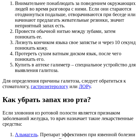
Внимательнее понаблюдать за поведением окружающих
людей во время разговора с ними. Если они стараются
отодвинуться подальше, отворачиваются при беседе или
начинают предлагать жевательные резинки, значит
неприятный запах есть.
Провести обычной нитью между зубами, затем
понюхать ее.
Лизнуть кончиком языка свое запястье и через 10 секунд
понюхать кожу.
Протереть сухим ватным диском язык, после чего
понюхать его.
Купить в аптеке галиметр – специальное устройство для
выявления галитоза.
Для определения причины галитоза, следует обратиться к
стоматологу,
гастроэнтерологу
или
ЛОРу
.
Как убрать запах изо рта?
Если зловония из ротовой полости является признаком
заболеваний желудка, то врач назначает такие лекарственные
средства:
Альмагель
. Препарат эффективен при язвенной болезни