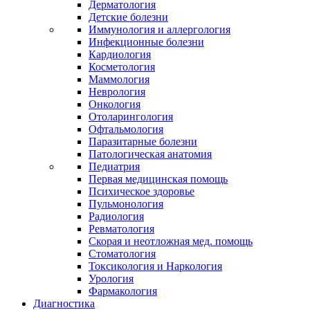
Дерматология
Детские болезни
Иммунология и аллергология
Инфекционные болезни
Кардиология
Косметология
Маммология
Неврология
Онкология
Отоларингология
Офтальмология
Паразитарные болезни
Патологическая анатомия
Педиатрия
Первая медицинская помощь
Психическое здоровье
Пульмонология
Радиология
Ревматология
Скорая и неотложная мед. помощь
Стоматология
Токсикология и Наркология
Урология
Фармакология
Диагностика