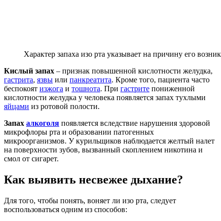
Характер запаха изо рта указывает на причину его возни
Кислый запах
– признак повышенной кислотности желудка,
гастрита
,
язвы
или
панкреатита
. Кроме того, пациента часто
беспокоят
изжога
и
тошнота
. При
гастрите
пониженной
кислотности желудка у человека появляется запах тухлыми
яйцами
из ротовой полости.
Запах
алкоголя
появляется вследствие нарушения здоровой
микрофлоры рта и образовании патогенных
микроорганизмов. У курильщиков наблюдается желтый налет
на поверхности зубов, вызванный скоплением никотина и
смол от сигарет.
Как выявить несвежее дыхание?
Для того, чтобы понять, воняет ли изо рта, следует
воспользоваться одним из способов: