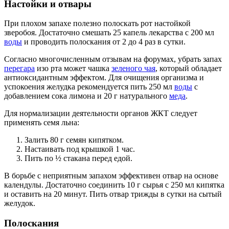
Настойки и отвары
При плохом запахе полезно полоскать рот настойкой
зверобоя. Достаточно смешать 25 капель лекарства с 200 мл
воды
и проводить полоскания от 2 до 4 раз в сутки.
Согласно многочисленным отзывам на форумах, убрать запах
перегара
изо рта может чашка
зеленого чая
, который обладает
антиоксидантным эффектом. Для очищения организма и
успокоения желудка рекомендуется пить 250 мл
воды
с
добавлением сока лимона и 20 г натурального
меда
.
Для нормализации деятельности органов ЖКТ следует
применять семя льна:
Залить 80 г семян кипятком.
Настаивать под крышкой 1 час.
Пить по ½ стакана перед едой.
В борьбе с неприятным запахом эффективен отвар на основе
календулы. Достаточно соединить 10 г сырья с 250 мл кипятка
и оставить на 20 минут. Пить отвар трижды в сутки на сытый
желудок.
Полоскания