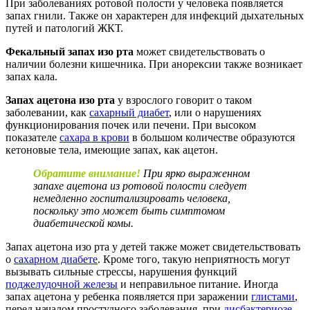
При заболеваниях ротовой полости у человека появляется
запах гнили. Также он характерен для инфекций дыхательных
путей и патологий ЖКТ.
Фекальный запах изо рта
может свидетельствовать о
наличии болезни кишечника. При анорексии также возникает
запах кала.
Запах ацетона изо рта
у взрослого говорит о таком
заболевании, как
сахарный диабет
, или о нарушениях
функционирования почек или печени. При высоком
показателе
сахара в крови
в большом количестве образуются
кетоновые тела, имеющие запах, как ацетон.
Обратите внимание!
При ярко выраженном
запахе ацетона из ротовой полости следует
немедленно госпитализировать человека,
поскольку это может быть симптомом
диабетической комы.
Запах ацетона изо рта у детей также может свидетельствовать
о
сахарном диабете
. Кроме того, такую неприятность могут
вызывать сильные стрессы, нарушения функций
поджелудочной железы
и неправильное питание. Иногда
запах ацетона у ребенка появляется при заражении
глистами
,
перед началом простудного заболевания, при
дисбактериозе