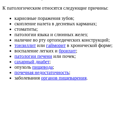
К патологическим относятся следующие причины:
кариозные поражения зубов;
скопление налета в десневых карманах;
стоматиты;
патологии языка и слюнных желез;
наличие во рту ортопедических конструкций;
тонзиллит
или
гайморит
в хронической форме;
воспаление легких и
бронхит
;
патологии печени
или почек;
сахарный диабет
;
опухоль
пищевода
;
почечная недостаточность
;
заболевания
органов пищеварения
.