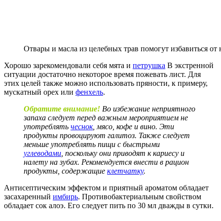
Отвары и масла из целебных трав помогут избавиться от 
Хорошо зарекомендовали себя мята и
петрушка
В экстренной
ситуации достаточно некоторое время пожевать лист. Для
этих целей также можно использовать пряности, к примеру,
мускатный орех или
фенхель
.
Обратите внимание!
Во избежание неприятного
запаха следует перед важным мероприятием не
употреблять
чеснок
, мясо, кофе и вино. Эти
продукты провоцируют галитоз. Также следует
меньше употреблять пищи с быстрыми
углеводами
, поскольку они приводят к кариесу и
налету на зубах. Рекомендуется внести в рацион
продукты, содержащие
клетчатку
.
Антисептическим эффектом и приятный ароматом обладает
засахаренный
имбирь
. Противобактериальным свойством
обладает сок алоэ. Его следует пить по 30 мл дважды в сутки.