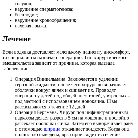
сосудов;
нарушение сперматогенеза;
бесплодие;
нарушение кровообращения;
паховая грыжа.
Лечение
Если водянка доставляет маленькому пациенту дискомфорт,
то специалисты назначают операцию. Тип хирургического
вмешательства зависит от причины, которая вызвала
заболевание:
Операция Винкельмана. Заключается в удалении
серозной жидкости, после чего хирург выворачивает
оболочки вокруг яичек и сшивает их. Проводят
операцию у детей под общей анестезией, у взрослых –
под местной с использованием новокаина. Швы
рассасываются в течение 12 дней.
Операция Бергмана. Хирург под инфильтрационным
наркозом делает разрез в 5 см на мошонке и послойно
рассекает оболочки яичка. Затем его выворачивает рану
и с помощью
шприца
откачивает жидкость. Когда она
полностью выведена, врач производит иссечение