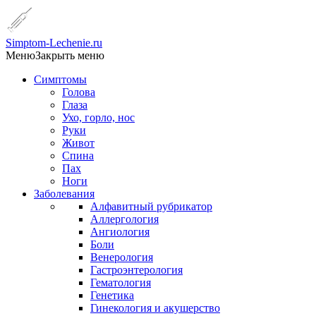
Simptom-Lechenie.ru
Меню
Закрыть меню
Симптомы
Голова
Глаза
Ухо, горло, нос
Руки
Живот
Спина
Пах
Ноги
Заболевания
Алфавитный рубрикатор
Аллергология
Ангиология
Боли
Венерология
Гастроэнтерология
Гематология
Генетика
Гинекология и акушерство