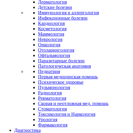
Дерматология
Детские болезни
Иммунология и аллергология
Инфекционные болезни
Кардиология
Косметология
Маммология
Неврология
Онкология
Отоларингология
Офтальмология
Паразитарные болезни
Патологическая анатомия
Педиатрия
Первая медицинская помощь
Психическое здоровье
Пульмонология
Радиология
Ревматология
Скорая и неотложная мед. помощь
Стоматология
Токсикология и Наркология
Урология
Фармакология
Диагностика