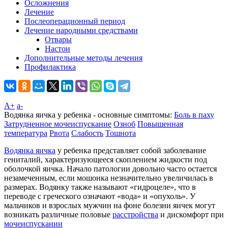
Осложнения
Лечение
Послеоперационный период
Лечение народными средствами
Отвары
Настои
Дополнительные методы лечения
Профилактика
A+
а-
Водянка яичка у ребенка - основные симптомы:
Боль в паху
Затрудненное мочеиспускание
Озноб
Повышенная
температура
Рвота
Слабость
Тошнота
Водянка яичка
у ребенка представляет собой заболевание
гениталий, характеризующееся скоплением жидкости под
оболочкой яичка. Начало патологии довольно часто остается
незамеченным, если мошонка незначительно увеличилась в
размерах. Водянку также называют «гидроцеле», что в
переводе с греческого означают «вода» и «опухоль». У
мальчиков и взрослых мужчин на фоне болезни яичек могут
возникать различные половые
расстройства
и дискомфорт при
мочеиспускании