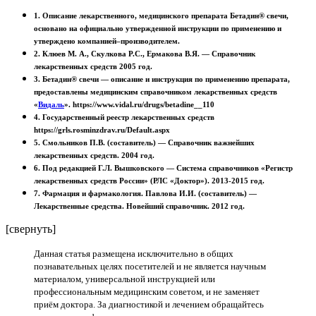
1. Описание лекарственного, медицинского препарата Бетадин® свечи,
основано на официально утвержденной инструкции по применению и
утверждено компанией–производителем.
2. Клюев М. А., Скулкова Р.С., Ермакова В.Я. — Справочник
лекарственных средств 2005 год.
3. Бетадин® свечи — описание и инструкция по применению препарата,
предоставлены медицинским справочником лекарственных средств
«
Видаль
»
. https://www.vidal.ru/drugs/betadine__110
4. Государственный реестр лекарственных средств
https://grls.rosminzdrav.ru/Default.aspx
5. Смольников П.В. (составитель) — Справочник важнейших
лекарственных средств. 2004 год.
6. Под редакцией Г.Л. Вышковского — Система справочников «Регистр
лекарственных средств России» (РЛС «Доктор»). 2013-2015 год.
7. Фармация и фармакология. Павлова И.И. (составитель) —
Лекарственные средства. Новейший справочник. 2012 год.
[свернуть]
Данная статья размещена исключительно в общих
познавательных целях посетителей и не является научным
материалом, универсальной инструкцией или
профессиональным медицинским советом, и не заменяет
приём доктора. За диагностикой и лечением обращайтесь