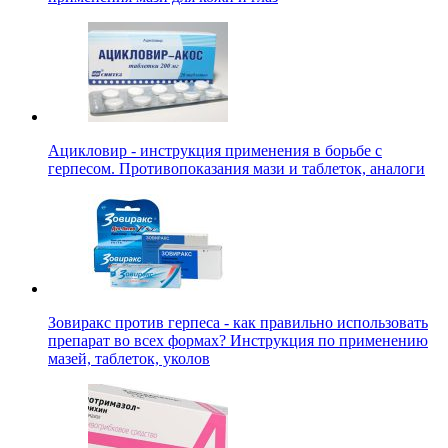
Ацикловир - инструкция применения в борьбе с
герпесом. Противопоказания мази и таблеток, аналоги
Зовиракс против герпеса - как правильно использовать
препарат во всех формах? Инструкция по применению
мазей, таблеток, уколов