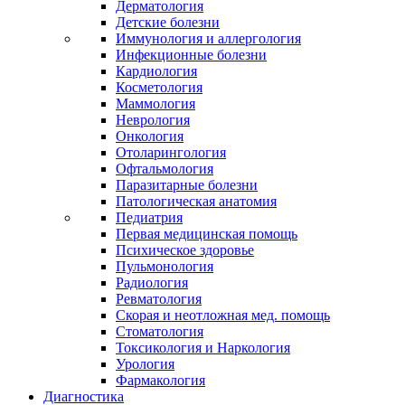
Дерматология
Детские болезни
Иммунология и аллергология
Инфекционные болезни
Кардиология
Косметология
Маммология
Неврология
Онкология
Отоларингология
Офтальмология
Паразитарные болезни
Патологическая анатомия
Педиатрия
Первая медицинская помощь
Психическое здоровье
Пульмонология
Радиология
Ревматология
Скорая и неотложная мед. помощь
Стоматология
Токсикология и Наркология
Урология
Фармакология
Диагностика