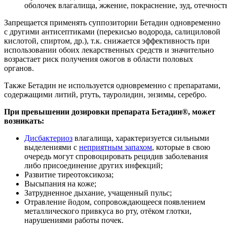
оболочек влагалища, жжение, покраснение, зуд, отечност
Запрещается применять суппозитории Бетадин одновременно
с другими антисептиками (перекисью водорода, салициловой
кислотой, спиртом, др.), т.к. снижается эффективность при
использовании обоих лекарственных средств и значительно
возрастает риск получения ожогов в области половых
органов.
Также Бетадин не используется одновременно с препаратами,
содержащими литий, ртуть, тауролидин, энзимы, серебро.
При превышении дозировки препарата Бетадин®, может
возникать:
Дисбактериоз
влагалища, характеризуется сильными
выделениями с
неприятным запахом
, которые в свою
очередь могут спровоцировать рецидив заболевания
либо присоединение других инфекций;
Развитие тиреотоксикоза;
Высыпания на коже;
Затрудненное дыхание, учащенный пульс;
Отравление йодом, сопровождающееся появлением
металлического привкуса во рту, отёком глотки,
нарушениями работы почек.