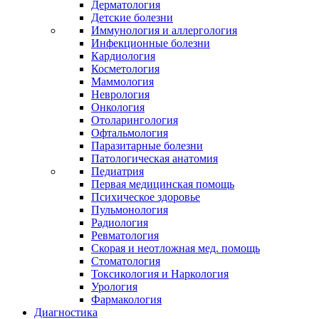
Дерматология
Детские болезни
Иммунология и аллергология
Инфекционные болезни
Кардиология
Косметология
Маммология
Неврология
Онкология
Отоларингология
Офтальмология
Паразитарные болезни
Патологическая анатомия
Педиатрия
Первая медицинская помощь
Психическое здоровье
Пульмонология
Радиология
Ревматология
Скорая и неотложная мед. помощь
Стоматология
Токсикология и Наркология
Урология
Фармакология
Диагностика