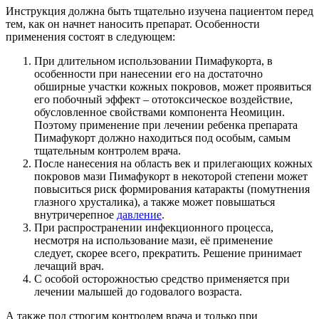
Инструкция должна быть тщательно изучена пациентом перед
тем, как он начнет наносить препарат. Особенности
применения состоят в следующем:
При длительном использовании Пимафукорта, в
особенности при нанесении его на достаточно
обширные участки кожных покровов, может проявиться
его побочный эффект – ототоксическое воздействие,
обусловленное свойствами компонента Неомицин.
Поэтому применение при лечении ребенка препарата
Пимафукорт должно находиться под особым, самым
тщательным контролем врача.
После нанесения на область век и прилегающих кожных
покровов мази Пимафукорт в некоторой степени может
повыситься риск формирования катаракты (помутнения
глазного хрусталика), а также может повышаться
внутричерепное
давление
.
При распространении инфекционного процесса,
несмотря на использование мази, её применение
следует, скорее всего, прекратить. Решение принимает
лечащий врач.
С особой осторожностью средство применяется при
лечении малышей до годовалого возраста.
А также под строгим контролем врача и только при