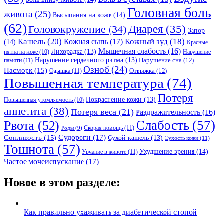
Головная боль
живота
(25)
Высыпания на коже
(14)
(62)
Головокружение
(34)
Диарея
(35)
Запор
Кашель
(20)
Кожный зуд
(18)
Кожная сыпь
(17)
(14)
Красные
Мышечная слабость
(16)
Лихорадка
(13)
Нарушение
пятна на коже
(10)
Нарушение сердечного ритма
(13)
Нарушение сна
(12)
памяти
(11)
Озноб
(24)
Насморк
(15)
Отрыжка
(12)
Одышка
(11)
Повышенная температура
(74)
Потеря
Покраснение кожи
(13)
Повышенная утомляемость
(10)
аппетита
(38)
Потеря веса
(21)
Раздражительность
(16)
Слабость
(57)
Рвота
(52)
Скорая помощь
(11)
Роды
(9)
Судороги
(17)
Сонливость
(15)
Сухой кашель
(13)
Сухость кожи
(11)
Тошнота
(57)
Ухудшение зрения
(14)
Урчание в животе
(11)
Частое мочеиспускание
(17)
Новое в этом разделе:
Как правильно ухаживать за диабетической стопой