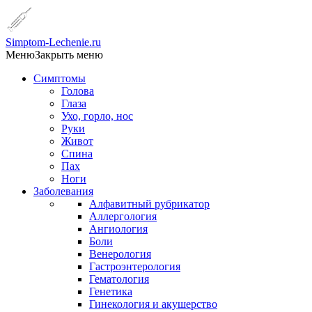
Simptom-Lechenie.ru
Меню
Закрыть меню
Симптомы
Голова
Глаза
Ухо, горло, нос
Руки
Живот
Спина
Пах
Ноги
Заболевания
Алфавитный рубрикатор
Аллергология
Ангиология
Боли
Венерология
Гастроэнтерология
Гематология
Генетика
Гинекология и акушерство