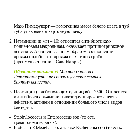
Мазь Пимафукорт — гомогенная масса белого цвета в туб
туба упакована в картонную пачку
Натамицин (в мг) – 10; относится антибиотикам-
полиеновым макролидам, оказывает противогрибковое
действие. Активен главным образом в отношении
дрожжеподобных и дрожжевых типов грибка
(преимущественно – Candida spp.)
Обратите внимание!
Микроорганизмы
Дерматомицеты не столь чувствительны к
данному веществу.
Неомицин (в действующих единицах) – 3500. Относится
к антибиотикам-аминогликозидам широкого спектра
действия, активен в отношении большого числа видов
бактерий:
Staphylococcus и Enterococcus spp (то есть,
грамположительных);
Proteus и Klebsiella spp, а также Escherichia coli (то есть,