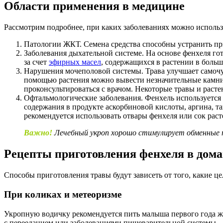
Области применения в медицине
Рассмотрим подробнее, при каких заболеваниях можно исполь
Патологии ЖКТ. Семена средства способны устранить п
Заболевания дыхательной системе. На основе фенхеля г
за счет
эфирных масел
, содержащихся в растении в больш
Нарушения мочеполовой системы. Трава улучшает самоч
помощью растения можно вывести незначительные камни 
проконсультироваться с врачом. Некоторые травы и раст
Офтальмологические заболевания. Фенхель используется п
содержания в продукте аскорбиновой кислоты, аргина, 
рекомендуется использовать отвары фенхеля или сок раст
Важно!
Лечебный укроп хорошо стимулирует обменные пр
Рецепты приготовления фенхеля в дом
Способы приготовления травы будут зависеть от того, какие ц
При коликах и метеоризме
Укропную водичку рекомендуется пить малыша первого года жи
с перееданием или заболеваниями пищеварительной системы.