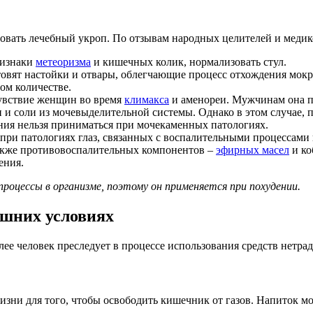
зовать лечебный укроп. По отзывам народных целителей и меди
ризнаки
метеоризма
и кишечных колик, нормализовать стул.
отовят настойки и отвары, облегчающие процесс отхождения мок
ом количестве.
увствие женщин во время
климакса
и аменореи. Мужчинам она п
и соли из мочевыделительной системы. Однако в этом случае, 
ения нельзя приниматься при мочекаменных патологиях.
ри патологиях глаз, связанных с воспалительными процессами и
также противовоспалительных компонентов –
эфирных масел
и ко
ения.
оцессы в организме, поэтому он применяется при похудении.
ашних условиях
елее человек преследует в процессе использования средств нет
зни для того, чтобы освободить кишечник от газов. Напиток м