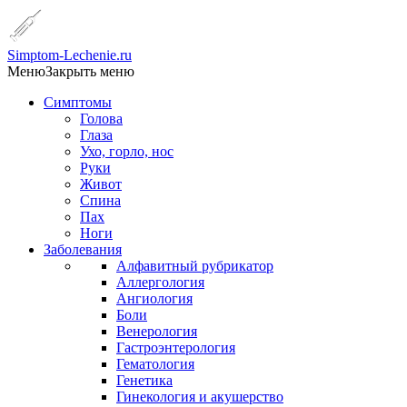
Simptom-Lechenie.ru
Меню
Закрыть меню
Симптомы
Голова
Глаза
Ухо, горло, нос
Руки
Живот
Спина
Пах
Ноги
Заболевания
Алфавитный рубрикатор
Аллергология
Ангиология
Боли
Венерология
Гастроэнтерология
Гематология
Генетика
Гинекология и акушерство