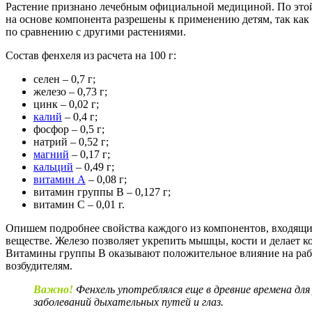
Растение признано лечебным официальной медициной. По этой
на основе компонента разрешены к применению детям, так как
по сравнению с другими растениями.
Состав фенхеля из расчета на 100 г:
селен – 0,7 г;
железо – 0,73 г;
цинк – 0,02 г;
калий
– 0,4 г;
фосфор – 0,5 г;
натрий – 0,52 г;
магний
– 0,17 г;
кальций
– 0,49 г;
витамин А
– 0,08 г;
витамин группы В – 0,127 г;
витамин С – 0,01 г.
Опишем подробнее свойства каждого из компонентов, входящих
веществе. Железо позволяет укрепить мышцы, кости и делает к
Витамины группы В оказывают положительное влияние на ра
возбудителям.
Важно!
Фенхель употреблялся еще в древние времена дл
заболеваний дыхательных путей и глаз.