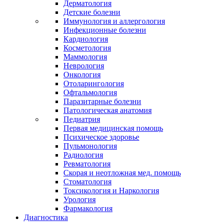
Дерматология
Детские болезни
Иммунология и аллергология
Инфекционные болезни
Кардиология
Косметология
Маммология
Неврология
Онкология
Отоларингология
Офтальмология
Паразитарные болезни
Патологическая анатомия
Педиатрия
Первая медицинская помощь
Психическое здоровье
Пульмонология
Радиология
Ревматология
Скорая и неотложная мед. помощь
Стоматология
Токсикология и Наркология
Урология
Фармакология
Диагностика