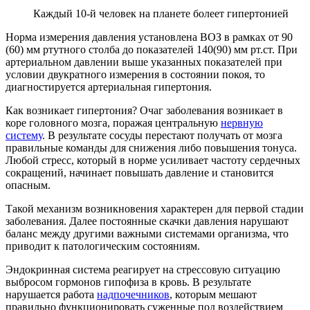
Каждый 10-й человек на планете болеет гипертонией
Норма измерения давления установлена ВОЗ в рамках от 90
(60) мм ртутного столба до показателей 140(90) мм рт.ст. При
артериальном давлении выше указанных показателей при
условии двукратного измерения в состоянии покоя, то
диагностируется артериальная гипертония.
Как возникает гипертония? Очаг заболевания возникает в
коре головного мозга, поражая центральную
нервную
систему
. В результате сосуды перестают получать от мозга
правильные команды для снижения либо повышения тонуса.
Любой стресс, который в норме усиливает частоту сердечных
сокращений, начинает повышать давление и становится
опасным.
Такой механизм возникновения характерен для первой стадии
заболевания. Далее постоянные скачки давления нарушают
баланс между другими важными системами организма, что
приводит к патологическим состояниям.
Эндокринная система реагирует на стрессовую ситуацию
выбросом гормонов гипофиза в кровь. В результате
нарушается работа
надпочечников
, которым мешают
правильно функционировать суженные под воздействием