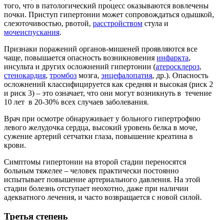
того, что в патологический процесс оказываются вовлечены
почки. Приступ гипертонии может сопровождаться одышкой,
слезоточивостью, рвотой,
расстройством
стула и
мочеиспускания
.
Признаки поражений органов-мишеней проявляются все
чаще, повышается опасность возникновения
инфаркта
,
инсульта и других осложнений гипертонии (
атеросклероз
,
стенокардия
,
тромбоз
мозга,
энцефалопатия
, др.). Опасность
осложнений классифицируется как средняя и высокая (риск 2
и риск 3) – это означает, что они могут возникнуть в течение
10 лет в 20-30% всех случаев заболевания.
Врач при осмотре обнаруживает у больного гипертрофию
левого желудочка сердца, высокий уровень белка в моче,
сужение артерий сетчатки глаза, повышение креатина в
крови.
Симптомы гипертонии на второй стадии переносятся
больным тяжелее – человек практически постоянно
испытывает повышение артериального давления. На этой
стадии болезнь отступает неохотно, даже при наличии
адекватного лечения, и часто возвращается с новой силой.
Третья степень