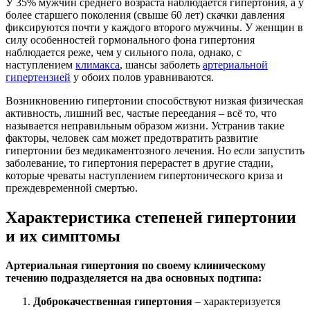
У 35% мужчин среднего возраста наблюдается гипертония, а у
более старшего поколения (свыше 60 лет) скачки давления
фиксируются почти у каждого второго мужчины. У женщин в
силу особенностей гормонального фона гипертония
наблюдается реже, чем у сильного пола, однако, с
наступлением
климакса
, шансы заболеть
артериальной
гипертензией
у обоих полов уравниваются.
Возникновению гипертонии способствуют низкая физическая
активность, лишний вес, частые переедания – всё то, что
называется неправильным образом жизни. Устранив такие
факторы, человек сам может предотвратить развитие
гипертонии без медикаментозного лечения. Но если запустить
заболевание, то гипертония перерастет в другие стадии,
которые чреваты наступлением гипертонического криза и
преждевременной смертью.
Характеристика степеней гипертонии
и их симптомы
Артериальная гипертония по своему клиническому
течению подразделяется на два основных подтипа:
Доброкачественная гипертония
– характеризуется