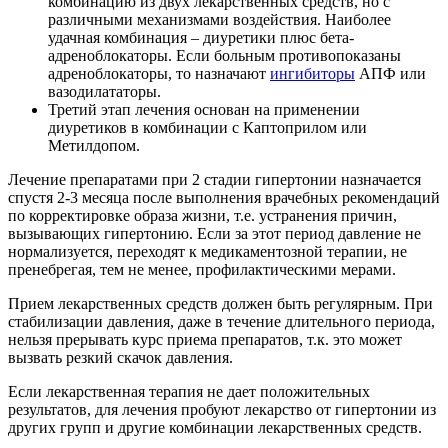
комбинацию из двух лекарственных средств, но с
различными механизмами воздействия. Наиболее
удачная комбинация – диуретики плюс бета-
адреноблокаторы. Если больным противопоказаны
адреноблокаторы, то назначают
ингибиторы
АПФ или
вазодилататоры.
Третий этап лечения основан на применении
диуретиков в комбинации с Каптоприлом или
Метилдопом.
Лечение препаратами при 2 стадии гипертонии назначается
спустя 2-3 месяца после выполнения врачебных рекомендаций
по корректировке образа жизни, т.е. устранения причин,
вызывающих гипертонию. Если за этот период давление не
нормализуется, переходят к медикаментозной терапии, не
пренебрегая, тем не менее, профилактическими мерами.
Прием лекарственных средств должен быть регулярным. При
стабилизации давления, даже в течение длительного периода,
нельзя прерывать курс приема препаратов, т.к. это может
вызвать резкий скачок давления.
Если лекарственная терапия не дает положительных
результатов, для лечения пробуют лекарство от гипертонии из
других групп и другие комбинации лекарственных средств.