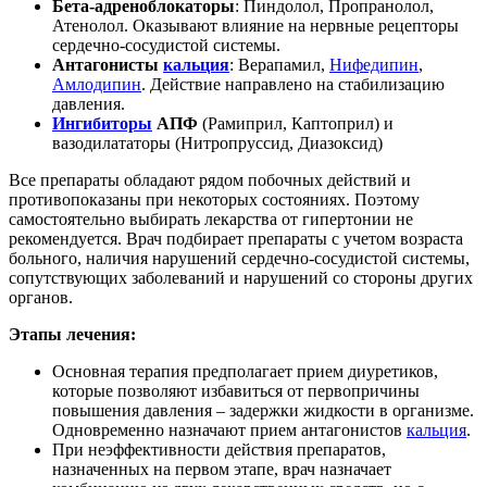
Бета-адреноблокаторы
: Пиндолол, Пропранолол,
Атенолол. Оказывают влияние на нервные рецепторы
сердечно-сосудистой системы.
Антагонисты
кальция
: Верапамил,
Нифедипин
,
Амлодипин
. Действие направлено на стабилизацию
давления.
Ингибиторы
АПФ
(Рамиприл, Каптоприл) и
вазодилататоры (Нитропруссид, Диазоксид)
Все препараты обладают рядом побочных действий и
противопоказаны при некоторых состояниях. Поэтому
самостоятельно выбирать лекарства от гипертонии не
рекомендуется. Врач подбирает препараты с учетом возраста
больного, наличия нарушений сердечно-сосудистой системы,
сопутствующих заболеваний и нарушений со стороны других
органов.
Этапы лечения:
Основная терапия предполагает прием диуретиков,
которые позволяют избавиться от первопричины
повышения давления – задержки жидкости в организме.
Одновременно назначают прием антагонистов
кальция
.
При неэффективности действия препаратов,
назначенных на первом этапе, врач назначает