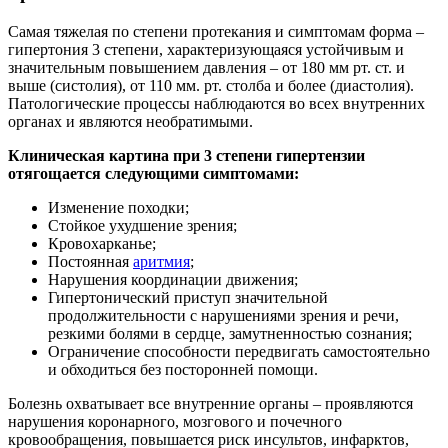
Самая тяжелая по степени протекания и симптомам форма –
гипертония 3 степени, характеризующаяся устойчивым и
значительным повышением давления – от 180 мм рт. ст. и
выше (систолия), от 110 мм. рт. столба и более (диастолия).
Патологические процессы наблюдаются во всех внутренних
органах и являются необратимыми.
Клиническая картина при 3 степени гипертензии
отягощается следующими симптомами:
Изменение походки;
Стойкое ухудшение зрения;
Кровохарканье;
Постоянная
аритмия
;
Нарушения координации движения;
Гипертонический приступ значительной
продолжительности с нарушениями зрения и речи,
резкими болями в сердце, замутненностью сознания;
Ограничение способности передвигать самостоятельно
и обходиться без посторонней помощи.
Болезнь охватывает все внутренние органы – проявляются
нарушения коронарного, мозгового и почечного
кровообращения, повышается риск инсультов, инфарктов,