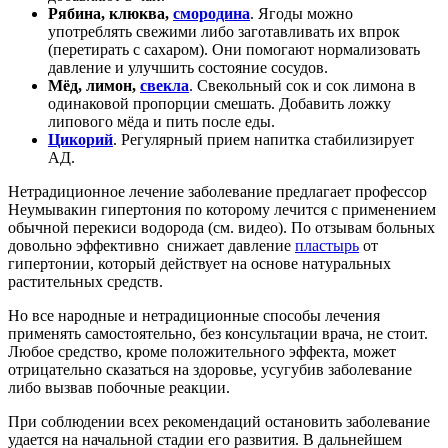
Рябина, клюква,
смородина
. Ягоды можно
употреблять свежими либо заготавливать их впрок
(перетирать с сахаром). Они помогают нормализовать
давление и улучшить состояние сосудов.
Мёд, лимон,
свекла
. Свекольный сок и сок лимона в
одинаковой пропорции смешать. Добавить ложку
липового мёда и пить после еды.
Цикорий
. Регулярный прием напитка стабилизирует
АД.
Нетрадиционное лечение заболевание предлагает профессор
Неумывакин гипертония по которому лечится с применением
обычной перекиси водорода (см. видео). По отзывам больных
довольно эффективно снижает давление
пластырь
от
гипертонии, который действует на основе натуральных
растительных средств.
Но все народные и нетрадиционные способы лечения
применять самостоятельно, без консультации врача, не стоит.
Любое средство, кроме положительного эффекта, может
отрицательно сказаться на здоровье, усугубив заболевание
либо вызвав побочные реакции.
При соблюдении всех рекомендаций остановить заболевание
удается на начальной стадии его развития. В дальнейшем