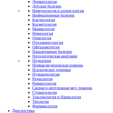
Дерматология
Детские болезни
Иммунология и аллергология
Инфекционные болезни
Кардиология
Косметология
Маммология
Неврология
Онкология
Отоларингология
Офтальмология
Паразитарные болезни
Патологическая анатомия
Педиатрия
Первая медицинская помощь
Психическое здоровье
Пульмонология
Радиология
Ревматология
Скорая и неотложная мед. помощь
Стоматология
Токсикология и Наркология
Урология
Фармакология
Диагностика