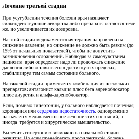
Лечение третьей стадии
При усугублении течения болезни врач назначает
сильнодействующие лекарства либо препараты остаются теми
же, но увеличивается их дозировка.
На этой стадии медикаментозная терапия направлена на
снижение давление, но снижение не должно быть резким (до
15% от начальных показателей), чтобы не допустить
возникновения осложнений. Наблюдая за самочувствием
пациента, врач определяет надо ли продолжать снижение
давления либо оставить его в достигнутых пределах,
стабилизируя тем самым состояние больного.
На тяжелой стадии применяется комбинация из нескольких
препаратов: антагонист кальция плюс бета-адреноблокатор
плюс диуретик и альфа-адреноблокатор.
Если, помимо гипертонии, у больного наблюдается почечная,
коронарная или
сердечная недостаточность
, одновременно
назначается медикаментозное лечение этих состояний, а
иногда требуется и хирургическое вмешательство.
Вылечить гипертонию возможно на начальной стадии
развития. Но если пренебрегать профилактикой, болезнь