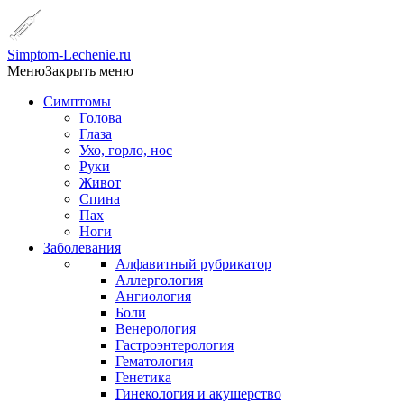
Simptom-Lechenie.ru
Меню
Закрыть меню
Симптомы
Голова
Глаза
Ухо, горло, нос
Руки
Живот
Спина
Пах
Ноги
Заболевания
Алфавитный рубрикатор
Аллергология
Ангиология
Боли
Венерология
Гастроэнтерология
Гематология
Генетика
Гинекология и акушерство