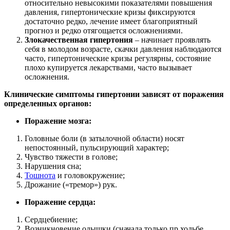
относительно невысокими показателями повышения
давления, гипертонические кризы фиксируются
достаточно редко, лечение имеет благоприятный
прогноз и редко отягощается осложнениями.
Злокачественная гипертония
– начинает проявлять
себя в молодом возрасте, скачки давления наблюдаются
часто, гипертонические кризы регулярны, состояние
плохо купируется лекарствами, часто вызывает
осложнения.
Клинические симптомы гипертонии зависят от поражения
определенных органов:
Поражение мозга:
Головные боли (в затылочной области) носят
непостоянный, пульсирующий характер;
Чувство тяжести в голове;
Нарушения сна;
Тошнота
и головокружение;
Дрожание («тремор») рук.
Поражение сердца:
Сердцебиение;
Возникновение одышки (сначала только пр ходьбе,