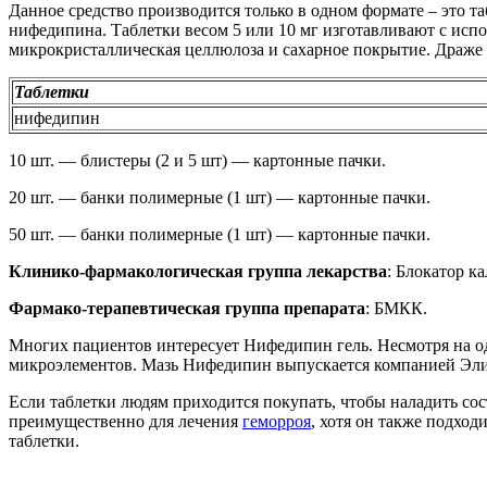
Данное средство производится только в одном формате – это т
нифедипина. Таблетки весом 5 или 10 мг изготавливают с исп
микрокристаллическая целлюлоза и сахарное покрытие. Драже 
Таблетки
нифедипин
10 шт. — блистеры (2 и 5 шт) — картонные пачки.
20 шт. — банки полимерные (1 шт) — картонные пачки.
50 шт. — банки полимерные (1 шт) — картонные пачки.
Клинико-фармакологическая группа лекарства
: Блокатор к
Фармако-терапевтическая группа препарата
: БМКК.
Многих пациентов интересует Нифедипин гель. Несмотря на о
микроэлементов. Мазь Нифедипин выпускается компанией Элиш
Если таблетки людям приходится покупать, чтобы наладить со
преимущественно для лечения
геморроя
, хотя он также подхо
таблетки.