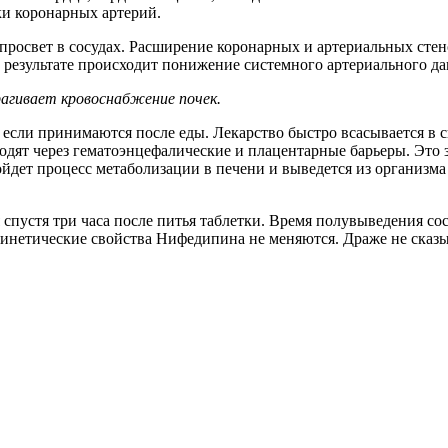
и коронарных артерий.
просвет в сосудах. Расширение коронарных и артериальных сте
В результате происходит понижение системного артериального да
гивает кровоснабжение почек.
сли принимаются после еды. Лекарство быстро всасывается в 
одят через гематоэнцефалические и плацентарные барьеры. Это 
ойдет процесс метаболизации в печени и выведется из организма
пустя три часа после питья таблетки. Время полувыведения сост
инетические свойства Нифедипина не меняются. Драже не сказы