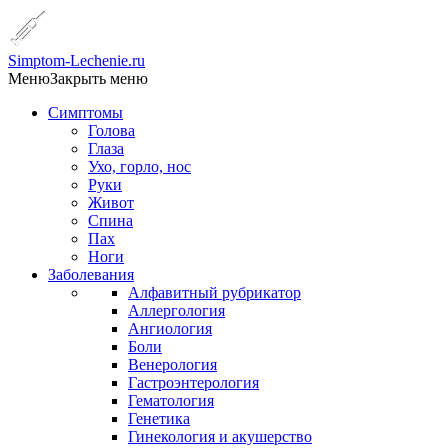
Simptom-Lechenie.ru
Меню
Закрыть меню
Симптомы
Голова
Глаза
Ухо, горло, нос
Руки
Живот
Спина
Пах
Ноги
Заболевания
Алфавитный рубрикатор
Аллергология
Ангиология
Боли
Венерология
Гастроэнтерология
Гематология
Генетика
Гинекология и акушерство