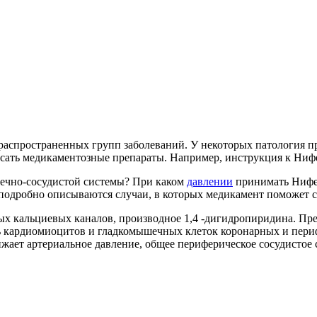
распространенных групп заболеваний. У некоторых патология пр
исать медикаментозные препараты. Например, инструкция к Нифе
дечно-сосудистой системы? При каком
давлении
принимать Нифед
подробно описываются случаи, в которых медикамент поможет с
х кальциевых каналов, производное 1,4 -дигидропиридина. Пр
 кардиомиоцитов и гладкомышечных клеток коронарных и периф
ижает артериальное давление, общее периферическое сосудистое