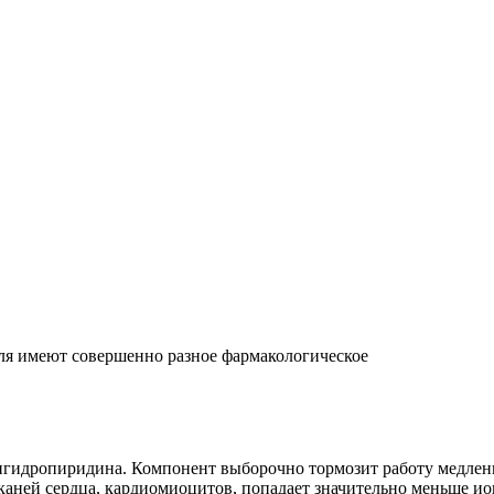
еля имеют совершенно разное фармакологическое
гидропиридина. Компонент выборочно тормозит работу медленн
каней сердца, кардиомиоцитов, попадает значительно меньше и