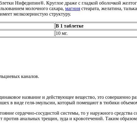
аблетки Нифедипин®. Круглое драже с гладкой оболочкой желтог
ользованием молочного сахара,
магния
стеарата, желатина, тальк
имеет мелкозернистую структуру.
В 1 таблетке
10 мг.
альциевых каналов.
динаковое название и действующее вещество, это совершенно р
ех в виде геля-эмульсии, который помещают в тюбики объемом
стояние сердечно-сосудистой системы, то у наружного средства 
дит против анальных трещин, зуда и кровотечений. Таким образо