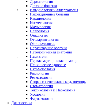
Дерматология
Детские болезни
Иммунология и аллергология
Инфекционные болезни
Кардиология
Косметология
Маммология
Неврология
Онкология
Отоларингология
Офтальмология
Паразитарные болезни
Патологическая анатомия
Педиатрия
Первая медицинская помощь
Психическое здоровье
Пульмонология
Радиология
Ревматология
Скорая и неотложная мед. помощь
Стоматология
Токсикология и Наркология
Урология
Фармакология
Диагностика