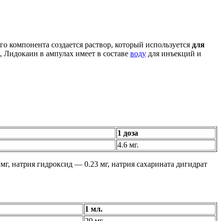
го компонента создается раствор, который используется
для
 Лидокаин в ампулах имеет в составе
воду
для инъекций и
1 доза
4.6 мг.
мг, натрия гидроксид — 0.23 мг, натрия сахарината дигидрат
1 мл.
20 мг.