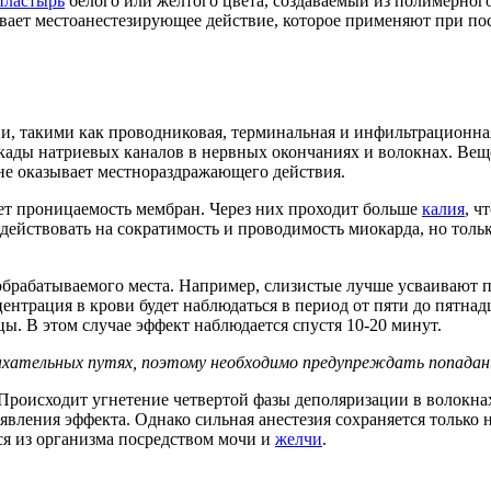
пластырь
белого или желтого цвета, создаваемый из полимерного
ает местоанестезирующее действие, которое применяют при по
, такими как проводниковая, терминальная и инфильтрационная
кады натриевых каналов в нервных окончаниях и волокнах. Веще
 не оказывает местнораздражающего действия.
ает проницаемость мембран. Через них проходит больше
калия
, ч
действовать на сократимость и проводимость миокарда, но тольк
 обрабатываемого места. Например, слизистые лучше усваивают 
центрация в крови будет наблюдаться в период от пяти до пятн
цы. В этом случае эффект наблюдается спустя 10-20 минут.
хательных путях, поэтому необходимо предупреждать попадание
 Происходит угнетение четвертой фазы деполяризации в волокна
оявления эффекта. Однако сильная анестезия сохраняется толь
ся из организма посредством мочи и
желчи
.