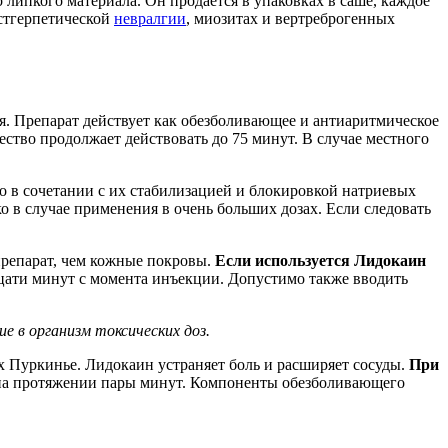
 липкого материала. Он продается в упаковках в саше, каждое
стгерпетической
невралгии
, миозитах и вертреброгенных
. Препарат действует как обезболивающее и антиаритмическое
ство продолжает действовать до 75 минут. В случае местного
то в сочетании с их стабилизацией и блокировкой натриевых
о в случае применения в очень больших дозах. Если следовать
препарат, чем кожные покровы.
Если используется Лидокаин
адцати минут с момента инъекции. Допустимо также вводить
 в организм токсических доз.
х Пуркинье. Лидокаин устраняет боль и расширяет сосуды.
При
ко на протяжении пары минут. Компоненты обезболивающего