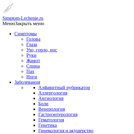
Simptom-Lechenie.ru
Меню
Закрыть меню
Симптомы
Голова
Глаза
Ухо, горло, нос
Руки
Живот
Спина
Пах
Ноги
Заболевания
Алфавитный рубрикатор
Аллергология
Ангиология
Боли
Венерология
Гастроэнтерология
Гематология
Генетика
Гинекология и акушерство