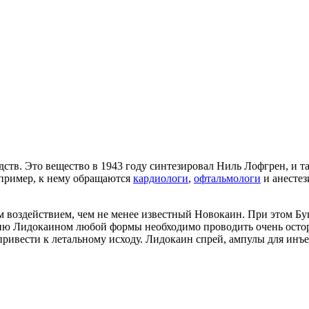
ств. Это вещество в 1943 году синтезировал Ниль Лофгрен, и т
апример, к нему обращаются
кардиологи
,
офтальмологи
и анестез
воздействием, чем не менее известный Новокаин. При этом Бу
ию Лидокаином любой формы необходимо проводить очень остор
ривести к летальному исходу. Лидокаин спрей, ампулы для инъе