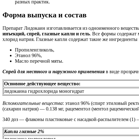
разных практик.
Форма выпуска и состав
Препарат Лидокаин изготавливается из одноименного вещества
инъекций, спрей, глазные капли и гель
. Все формы содержат
хлорид натрия. Глазные капли содержат такие же ингредиенты и
Пропиленгликоль,
Этанол 96%,
Масло перечной мяты.
Спрей для местного и наружного применения
в виде прозрач
Основное действующее вещество:
лидокаина гидрохлорида моногидрат
Вспомогательные вещества
: этанол 96% (спирт этиловый рект
(сахарин натрия) — 0.138 мг, рацементол (ментол рацемический
340 доз — флаконы пластиковые с насадкой-распылителем (1) 
Капли глазные 2%
лидокаина гидрохлорид