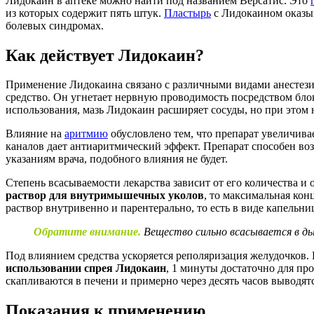
Лидокаин в аптеке можно найти под названием Версатис. Это
из которых содержит пять штук.
Пластырь
с Лидокаином оказыв
болевых синдромах.
Как действует Лидокаин?
Применение Лидокаина связано с различными видами анестезии
средство. Он угнетает нервную проводимость посредством бло
использования, мазь Лидокаин расширяет сосуды, но при этом
Влияние на
аритмию
обусловлено тем, что препарат увеличив
каналов дает антиаритмический эффект. Препарат способен воз
указаниям врача, подобного влияния не будет.
Степень всасываемости лекарства зависит от его количества и
раствор для внутримышечных уколов
, то максимальная кон
раствор внутривенно и парентерально, то есть в виде капельни
Обратите внимание.
Вещество сильно всасывается в ды
Под влиянием средства ускоряется реполяризация желудочков.
использовании спрея Лидокаин
, 1 минуты достаточно для пр
скапливаются в печени и примерно через десять часов выводят
Показания к применению