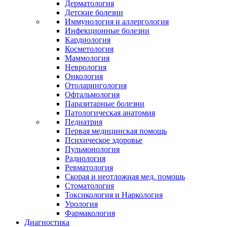
Дерматология
Детские болезни
Иммунология и аллергология
Инфекционные болезни
Кардиология
Косметология
Маммология
Неврология
Онкология
Отоларингология
Офтальмология
Паразитарные болезни
Патологическая анатомия
Педиатрия
Первая медицинская помощь
Психическое здоровье
Пульмонология
Радиология
Ревматология
Скорая и неотложная мед. помощь
Стоматология
Токсикология и Наркология
Урология
Фармакология
Диагностика