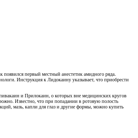
ак появился первый местный анестетик амидного ряда.
иологи. Инструкция к Лидокаину указывает, что приобрести
пивакаин и Прилокаин, о которых вне медицинских кругов
ожно. Известно, что при попадании в ротовую полость
кций, мазь, капли для глаз и другие формы, можно купить