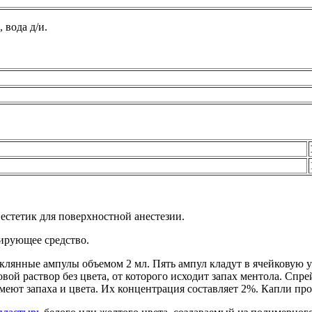
 вода д/и.
естетик для поверхностной анестезии.
ирующее средство.
еклянные ампулы объемом 2 мл. Пять ампул кладут в ячейковую у
ой раствор без цвета, от которого исходит запах ментола. Спр
имеют запаха и цвета. Их концентрация составляет 2%. Капли п