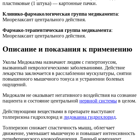
пластиковые (1 штука) — картонные пачки.
Клинико-фармакологическая группа медикамента
:
Миорелаксант центрального действия.
Фармако-терапевтическая группа медикамента
:
Миорелаксант центрального действия.
Описание и показания к применению
Уколы Мидокалма назначают людям с гипертонусом,
вызванный неврологическими заболеваниями. Действие
лекарства заключается в расслаблении мускулатуры, снятии
повышенного мышечного тонуса и устранении болевых
ощущений.
Мидокалм не оказывает негативного воздействия на сознание
пациента и состояние центральной
нервной системы
в целом.
Действующими веществами в препарате выступают
толперизона гидрохлорид и
лидокаина гидрохлорид
.
Толперизон снижает спастичность мышц, облегчает
движение, уменьшает мышечную и повышает интенсивность
периферического кровообращения. Данный компонент