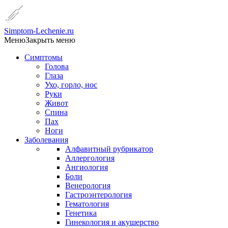
Simptom-Lechenie.ru
Меню
Закрыть меню
Симптомы
Голова
Глаза
Ухо, горло, нос
Руки
Живот
Спина
Пах
Ноги
Заболевания
Алфавитный рубрикатор
Аллергология
Ангиология
Боли
Венерология
Гастроэнтерология
Гематология
Генетика
Гинекология и акушерство