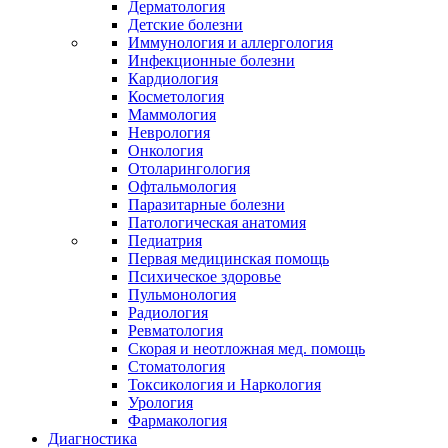
Дерматология
Детские болезни
Иммунология и аллергология
Инфекционные болезни
Кардиология
Косметология
Маммология
Неврология
Онкология
Отоларингология
Офтальмология
Паразитарные болезни
Патологическая анатомия
Педиатрия
Первая медицинская помощь
Психическое здоровье
Пульмонология
Радиология
Ревматология
Скорая и неотложная мед. помощь
Стоматология
Токсикология и Наркология
Урология
Фармакология
Диагностика