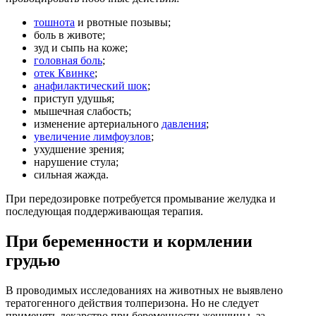
тошнота
и рвотные позывы;
боль в животе;
зуд и сыпь на коже;
головная боль
;
отек Квинке
;
анафилактический шок
;
приступ удушья;
мышечная слабость;
изменение артериального
давления
;
увеличение лимфоузлов
;
ухудшение зрения;
нарушение стула;
сильная жажда.
При передозировке потребуется промывание желудка и
последующая поддерживающая терапия.
При беременности и кормлении
грудью
В проводимых исследованиях на животных не выявлено
тератогенного действия толперизона. Но не следует
применять лекарство при беременности женщины, за