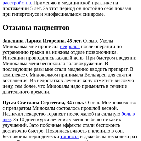
расстройства
. Применяю в медицинской практике на
протяжении 5 лет. За этот период он достойно себя показал
при гипертонусе и миофасциальном синдроме.
Отзывы пациентов
Зацепина Лариса Игоревна, 45 лет.
Отзыв. Уколы
Мидокалма мне прописал
невролог
после операции по
устранению грыжи на нижнем отделе позвоночника.
Инъекции проводились каждый день. При быстром введении
Мидокалма меня беспокоило головокружение. В
последующие разы мне стали медленно вводить препарат. В
комплексе с Мидокалмом принимала Вольтарен для снятия
воспаления. Из недостатков лечения хочу отметить высокую
цену, тем более, что Мидокалм надо применять в течение
длительного времени.
Пугач Светлана Сергеевна, 34 года.
Отзыв. Мое знакомство
с препаратом Мидокалм состоялось прошлой весной.
Назначил лекарство терапевт после жалоб на сильную
боль в
шее
. За 10 дней курса лечения у меня не было никаких
улучшений. Зато побочные эффекты стали беспокоить
достаточно быстро. Появилась вялость и клонило в сон.
Беспокоила периодически
тошнота
и даже была несколько раз