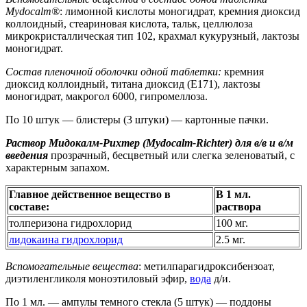
Mydocalm®
: лимонной кислоты моногидрат, кремния диоксид
коллоидный, стеариновая кислота, тальк, целлюлоза
микрокристаллическая тип 102, крахмал кукурузный, лактозы
моногидрат.
Состав пленочной оболочки одной таблетки:
кремния
диоксид коллоидный, титана диоксид (E171), лактозы
моногидрат, макрогол 6000, гипромеллоза.
По 10 штук — блистеры (3 штуки) — картонные пачки.
Раствор Мидокалм-Рихтер (Mydocalm-Richter) для в/в и в/м
введения
прозрачный, бесцветный или слегка зеленоватый, с
характерным запахом.
Главное действенное вещество в
В 1 мл.
составе:
раствора
толперизона гидрохлорид
100 мг.
лидокаина гидрохлорид
2.5 мг.
Вспомогательные вещества
: метилпарагидроксибензоат,
диэтиленгликоля моноэтиловый эфир,
вода
д/и.
По 1 мл. — ампулы темного стекла (5 штук) — поддоны