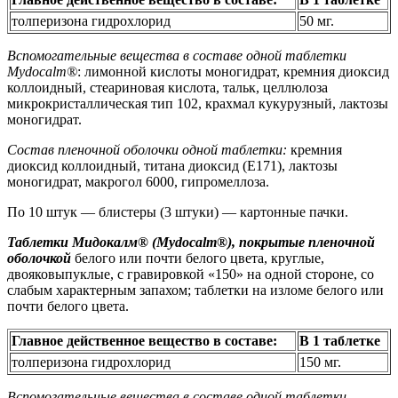
толперизона гидрохлорид
50 мг.
Вспомогательные вещества в составе одной таблетки
Mydocalm®
: лимонной кислоты моногидрат, кремния диоксид
коллоидный, стеариновая кислота, тальк, целлюлоза
микрокристаллическая тип 102, крахмал кукурузный, лактозы
моногидрат.
Состав пленочной оболочки одной таблетки:
кремния
диоксид коллоидный, титана диоксид (E171), лактозы
моногидрат, макрогол 6000, гипромеллоза.
По 10 штук — блистеры (3 штуки) — картонные пачки.
Таблетки Мидокалм® (Mydocalm®), покрытые пленочной
оболочкой
белого или почти белого цвета, круглые,
двояковыпуклые, с гравировкой «150» на одной стороне, со
слабым характерным запахом; таблетки на изломе белого или
почти белого цвета.
Главное действенное вещество в составе:
В 1 таблетке
толперизона гидрохлорид
150 мг.
Вспомогательные вещества в составе одной таблетки