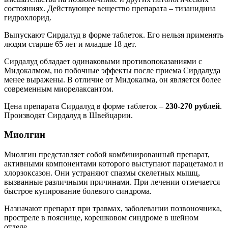
состояниях. Действующее вещество препарата – тизанидина
гидрохлорид.
Выпускают Сирдалуд в форме таблеток. Его нельзя применять
людям старше 65 лет и младше 18 дет.
Сирдалуд обладает одинаковыми противопоказаниями с
Мидокалмом, но побочные эффекты после приема Сирдалуда
менее выражены. В отличие от Мидокалма, он является более
современным миорелаксантом.
Цена препарата Сирдалуд в форме таблеток –
230-270 рублей
.
Производят Сирдалуд в Швейцарии.
Миолгин
Миолгин представляет собой комбинированный препарат,
активными компонентами которого выступают парацетамол и
хлорзоксазон. Они устраняют спазмы скелетных мышц,
вызванные различными причинами. При лечении отмечается
быстрое купирование болевого синдрома.
Назначают препарат при травмах, заболевании позвоночника,
простреле в пояснице, корешковом синдроме в шейном
отделе.