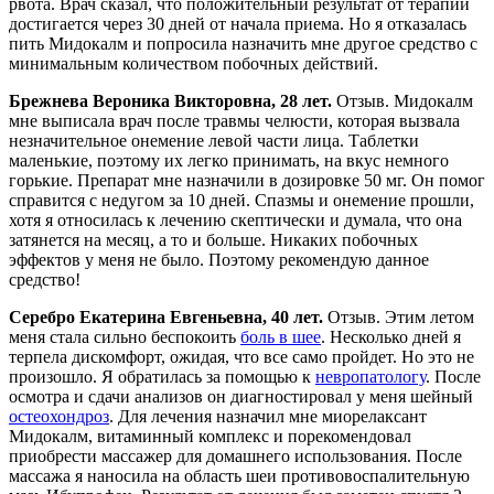
рвота. Врач сказал, что положительный результат от терапии
достигается через 30 дней от начала приема. Но я отказалась
пить Мидокалм и попросила назначить мне другое средство с
минимальным количеством побочных действий.
Брежнева Вероника Викторовна, 28 лет.
Отзыв. Мидокалм
мне выписала врач после травмы челюсти, которая вызвала
незначительное онемение левой части лица. Таблетки
маленькие, поэтому их легко принимать, на вкус немного
горькие. Препарат мне назначили в дозировке 50 мг. Он помог
справится с недугом за 10 дней. Спазмы и онемение прошли,
хотя я относилась к лечению скептически и думала, что она
затянется на месяц, а то и больше. Никаких побочных
эффектов у меня не было. Поэтому рекомендую данное
средство!
Серебро Екатерина Евгеньевна, 40 лет.
Отзыв. Этим летом
меня стала сильно беспокоить
боль в шее
. Несколько дней я
терпела дискомфорт, ожидая, что все само пройдет. Но это не
произошло. Я обратилась за помощью к
невропатологу
. После
осмотра и сдачи анализов он диагностировал у меня шейный
остеохондроз
. Для лечения назначил мне миорелаксант
Мидокалм, витаминный комплекс и порекомендовал
приобрести массажер для домашнего использования. После
массажа я наносила на область шеи противовоспалительную