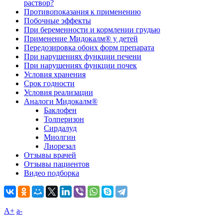
раствор?
Противопоказания к применению
Побочные эффекты
При беременности и кормлении грудью
Применение Мидокалм® у детей
Передозировка обоих форм препарата
При нарушениях функции печени
При нарушениях функции почек
Условия хранения
Срок годности
Условия реализации
Аналоги Мидокалм®
Баклофен
Толперизон
Сирдалуд
Миолгин
Лиорезал
Отзывы врачей
Отзывы пациентов
Видео подборка
A+
а-