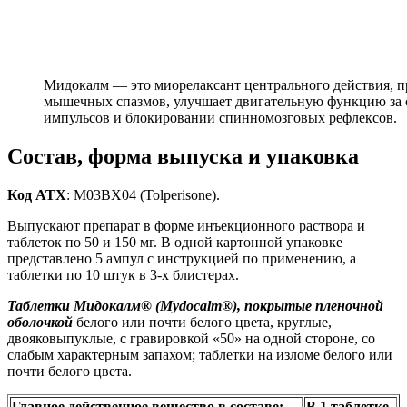
Мидокалм — это миорелаксант центрального действия, п
мышечных спазмов, улучшает двигательную функцию за 
импульсов и блокировании спинномозговых рефлексов.
Состав, форма выпуска и упаковка
Код ATX
: M03BX04 (Tolperisone).
Выпускают препарат в форме инъекционного раствора и
таблеток по 50 и 150 мг. В одной картонной упаковке
представлено 5 ампул с инструкцией по применению, а
таблетки по 10 штук в 3-х блистерах.
Таблетки Мидокалм® (Mydocalm®), покрытые пленочной
оболочкой
белого или почти белого цвета, круглые,
двояковыпуклые, с гравировкой «50» на одной стороне, со
слабым характерным запахом; таблетки на изломе белого или
почти белого цвета.
Главное действенное вещество в составе:
В 1 таблетке