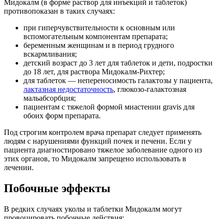
Мидокалм (в форме раствор для инъекций и таблеток)
противопоказан в таких случаях:
при гиперчувствительности к основным или
вспомогательным компонентам препарата;
беременным женщинам и в период грудного
вскармливания;
детский возраст до 3 лет для таблеток и дети, подростки
до 18 лет, для раствора Мидокалм-Рихтер;
для таблеток — непереносимость галактозы у пациента,
лактазная недостаточность
, глюкозо-галактозная
мальабсорбция;
пациентам с тяжелой формой миастении gravis для
обоих форм препарата.
Под строгим контролем врача препарат следует применять
людям с нарушениями функций почек и печени. Если у
пациента диагностировано тяжелое заболевание одного из
этих органов, то Мидокалм запрещено использовать в
лечении.
Побочные эффекты
В редких случаях уколы и таблетки Мидокалм могут
провоцировать побочные действия: