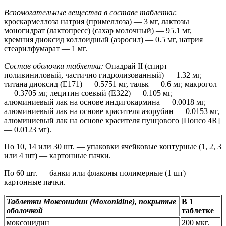
Вспомогательные вещества в составе таблетки
:
кроскармеллоза натрия (примеллоза) — 3 мг, лактозы
моногидрат (лактопресс) (сахар молочный) — 95.1 мг,
кремния диоксид коллоидный (аэросил) — 0.5 мг, натрия
стеарилфумарат — 1 мг.
Состав оболочки таблетки:
Опадрай II (спирт
поливиниловый, частично гидролизованный) — 1.32 мг,
титана диоксид (E171) — 0.5751 мг, тальк — 0.6 мг, макрогол
— 0.3705 мг, лецитин соевый (E322) — 0.105 мг,
алюминиевый лак на основе индигокармина — 0.0018 мг,
алюминиевый лак на основе красителя азорубин — 0.0153 мг,
алюминиевый лак на основе красителя пунцового [Понсо 4R]
— 0.0123 мг).
По 10, 14 или 30 шт. — упаковки ячейковые контурные (1, 2, 3
или 4 шт) — картонные пачки.
По 60 шт. — банки или флаконы полимерные (1 шт) —
картонные пачки.
Таблетки Моксонидин (Moxonidine), покрытые
В 1
оболочкой
таблетке
моксонидин
200 мкг.