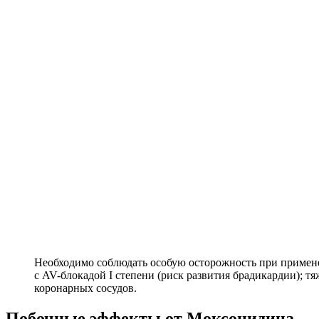
Необходимо соблюдать особую осторожность при примен
с AV-блокадой I степени (риск развития брадикардии); т
коронарных сосудов.
Побочные эффекты от Моксонидина