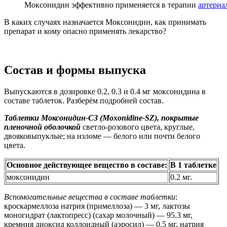
Моксонидин эффективно применяется в терапии
артериа
В каких случаях назначается Моксонидин, как принимать
препарат и кому опасно применять лекарство?
Состав и формы выпуска
Выпускаются в дозировке 0.2, 0.3 и 0.4 мг моксонидина в
составе таблеток. Разберём подробней состав.
Таблетки Моксонидин-СЗ (Moxonidine-SZ), покрытые
пленочной оболочкой
светло-розового цвета, круглые,
двояковыпуклые; на изломе — белого или почти белого
цвета.
Основное действующее вещество в составе:
В 1 таблетке
моксонидин
0.2 мг.
Вспомогательные вещества в составе таблетки
:
кроскармеллоза натрия (примеллоза) — 3 мг, лактозы
моногидрат (лактопресс) (сахар молочный) — 95.3 мг,
кремния диоксид коллоидный (аэросил) — 0.5 мг, натрия