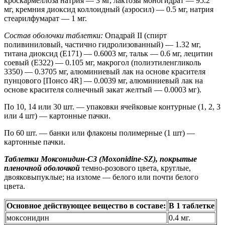
кроскармеллоза натрия — 3 мг, лактозы моногидрат — 95.2
мг, кремния диоксид коллоидный (аэросил) — 0.5 мг, натрия
стеарилфумарат — 1 мг.
Состав оболочки таблетки:
Опадрай II (спирт
поливиниловый, частично гидролизованный) — 1.32 мг,
титана диоксид (E171) — 0.6003 мг, тальк — 0.6 мг, лецитин
соевый (E322) — 0.105 мг, макрогол (полиэтиленгликоль
3350) — 0.3705 мг, алюминиевый лак на основе красителя
пунцового [Понсо 4R] — 0.0039 мг, алюминиевый лак на
основе красителя солнечный закат желтый — 0.0003 мг).
По 10, 14 или 30 шт. — упаковки ячейковые контурные (1, 2, 3
или 4 шт) — картонные пачки.
По 60 шт. — банки или флаконы полимерные (1 шт) —
картонные пачки.
Таблетки Моксонидин-СЗ (Moxonidine-SZ), покрытые
пленочной оболочкой
темно-розового цвета, круглые,
двояковыпуклые; на изломе — белого или почти белого
цвета.
Основное действующее вещество в составе:
В 1 таблетке
моксонидин
0.4 мг.