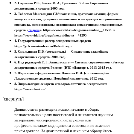
2. Скулкова Р.С., Клюев М. А., Ермакова В.Я. — Справочник
лекарственных средств 2005 год.
3. Таблетки Моксонидин-СЗ® показания, противопоказания, формы
выпуска и состав, дозировки — описание и инструкция по применению
препарата, предоставлены медицинским справочником лекарственных
средств «
Видаль
». https://www.vidal.ru/drugs/moxonidine__21538 и
https://www.vidal.ru/drugs/moxonidine-sz__41295
4. Государственный реестр лекарственных средств
https://grls.rosminzdrav.ru/Default.aspx
5. Смольников П.В. (составитель) — Справочник важнейших
лекарственных средств. 2004 год.
6. Под редакцией Г.Л. Вышковского — Система справочников «Регистр
лекарственных средств России» (РЛС «Доктор»). 2013-2015 год.
7. Фармация и фармакология. Павлова И.И. (составитель) —
Лекарственные средства. Новейший справочник. 2012 год.
8. Энциклопедия лекарств и товаров аптечного ассортимента —
https://www.rlsnet.ru/
[свернуть]
Данная статья размещена исключительно в общих
познавательных целях посетителей и не является научным
материалом, универсальной инструкцией или
профессиональным медицинским советом, и не заменяет
приём доктора. За диагностикой и лечением обращайтесь