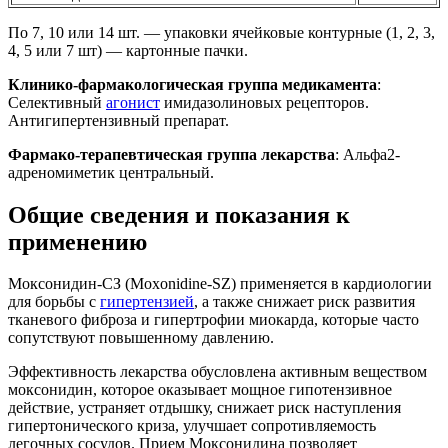
По 7, 10 или 14 шт. — упаковки ячейковые контурные (1, 2, 3,
4, 5 или 7 шт) — картонные пачки.
Клинико-фармакологическая группа медикамента
:
Селективный
агонист
имидазолиновых рецепторов.
Антигипертензивный препарат.
Фармако-терапевтическая группа лекарства
: Альфа2-
адреномиметик центральный.
Общие сведения и показания к
применению
Моксонидин-СЗ (Moxonidine-SZ) применяется в кардиологии
для борьбы с
гипертензией
, а также снижает риск развития
тканевого фиброза и гипертрофии миокарда, которые часто
сопутствуют повышенному давлению.
Эффективность лекарства обусловлена активным веществом
моксонидин, которое оказывает мощное гипотензивное
действие, устраняет отдышку, снижает риск наступления
гипертонического криза, улучшает сопротивляемость
легочных сосудов. Прием Моксонидина позволяет