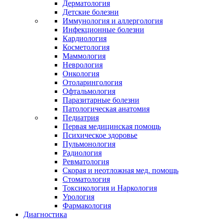
Дерматология
Детские болезни
Иммунология и аллергология
Инфекционные болезни
Кардиология
Косметология
Маммология
Неврология
Онкология
Отоларингология
Офтальмология
Паразитарные болезни
Патологическая анатомия
Педиатрия
Первая медицинская помощь
Психическое здоровье
Пульмонология
Радиология
Ревматология
Скорая и неотложная мед. помощь
Стоматология
Токсикология и Наркология
Урология
Фармакология
Диагностика