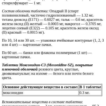
стеарилфумарат — 1 мг.
Состав оболочки таблетки:
Опадрай II (спирт
поливиниловый, частично гидролизованный — 1.32 мг,
титана диоксид (E171) — 0.6027 мг, тальк — 0.6 мг, краситель
железа оксид (II) желтый — 0.0003 мг, макрогол — 0.3705 мг,
лецитин соевый (E322) — 0.105 мг, краситель железа оксид
(II) красный — 0.0015 мг).
По 10, 14 или 30 шт. — упаковки ячейковые контурные (1, 2, 3
или 4 шт) — картонные пачки.
По 60 шт. — банки или флаконы полимерные (1 шт) —
картонные пачки.
Таблетки Моксонидин-СЗ (Moxonidine-SZ), покрытые
пленочной оболочкой
розового цвета, круглые,
двояковыпуклые; на изломе — белого или почти белого
цвета.
Основное действующее вещество в составе:
В 1 таблетке
моксонидин
0.3 мг.
Вспомогательные вещества в составе таблетки
: