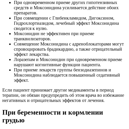
При одновременном приеме других гипотензивных
средств и Моксонидина усиливается действие обоих
препаратов.
При совмещении с Глибенкламидом, Дигоксином,
Гидрохлортиазидом, лечебный эффект Моксонидина
сводится к нулю.
Моксонидин не эффективен при приеме
транквилизаторов.
Совмещение Моксонидина с адреноблокаторами могут
спровоцировать брадикардию, а также отрицательный
эффект лекарства.
Лоразепам и Моксонидин при одновременном приеме
нарушают когнитивные функции пациента.
При приеме лекарств группы бензодиазепинов и
Моксонидина наблюдается повышенный седативный
эффект.
Если пациент принимает другие медикаменты в период
терапии, он обязан предупредить об этом врача во избежание
негативных и отрицательных эффектов от лечения.
При беременности и кормлении
грудью