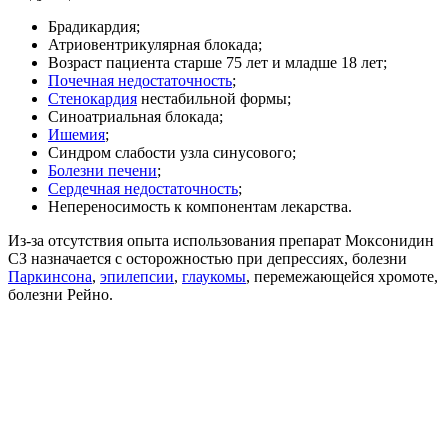
Брадикардия;
Атриовентрикулярная блокада;
Возраст пациента старше 75 лет и младше 18 лет;
Почечная недостаточность
;
Стенокардия
нестабильной формы;
Синоатриальная блокада;
Ишемия
;
Синдром слабости узла синусового;
Болезни печени
;
Сердечная недостаточность
;
Непереносимость к компонентам лекарства.
Из-за отсутствия опыта использования препарат Моксонидин
СЗ назначается с осторожностью при депрессиях, болезни
Паркинсона
,
эпилепсии
,
глаукомы
, перемежающейся хромоте,
болезни Рейно.