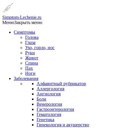
Simptom-Lechenie.ru
Меню
Закрыть меню
Симптомы
Голова
Глаза
Ухо, горло, нос
Руки
Живот
Спина
Пах
Ноги
Заболевания
Алфавитный рубрикатор
Аллергология
Ангиология
Боли
Венерология
Гастроэнтерология
Гематология
Генетика
Гинекология и акушерство