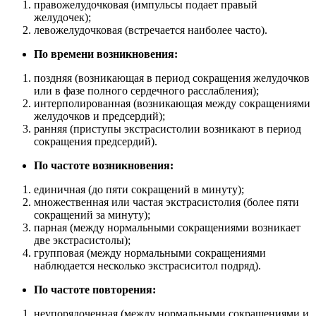
правожелудочковая (импульсы подает правый
желудочек);
левожелудочковая (встречается наиболее часто).
По времени возникновения:
поздняя (возникающая в период сокращения желудочков
или в фазе полного сердечного расслабления);
интерполированная (возникающая между сокращениями
желудочков и предсердий);
ранняя (приступы экстрасистолии возникают в период
сокращения предсердий).
По частоте возникновения:
единичная (до пяти сокращений в минуту);
множественная или частая экстрасистолия (более пяти
сокращений за минуту);
парная (между нормальными сокращениями возникает
две экстрасистолы);
групповая (между нормальными сокращениями
наблюдается несколько экстрасиситол подряд).
По частоте повторения:
неупорядоченная (между нормальными сокращениями и