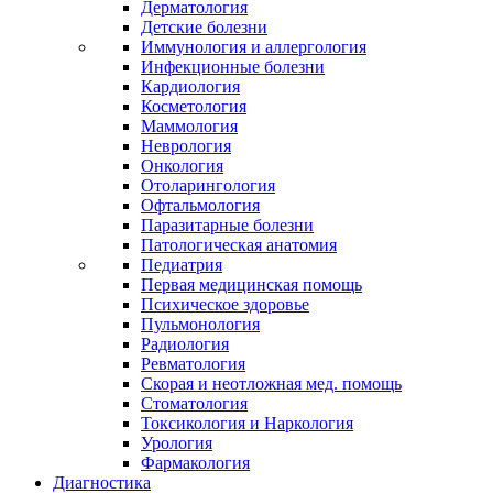
Дерматология
Детские болезни
Иммунология и аллергология
Инфекционные болезни
Кардиология
Косметология
Маммология
Неврология
Онкология
Отоларингология
Офтальмология
Паразитарные болезни
Патологическая анатомия
Педиатрия
Первая медицинская помощь
Психическое здоровье
Пульмонология
Радиология
Ревматология
Скорая и неотложная мед. помощь
Стоматология
Токсикология и Наркология
Урология
Фармакология
Диагностика