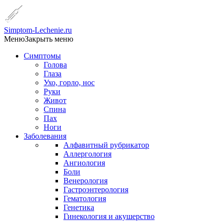
Simptom-Lechenie.ru
Меню
Закрыть меню
Симптомы
Голова
Глаза
Ухо, горло, нос
Руки
Живот
Спина
Пах
Ноги
Заболевания
Алфавитный рубрикатор
Аллергология
Ангиология
Боли
Венерология
Гастроэнтерология
Гематология
Генетика
Гинекология и акушерство