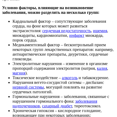
Условно факторы, влияющие на возникновение
заболевания, можно разделить на несколько групп:
Кардиальный фактор – сопутствующие заболевания
сердца, на фоне которых может развиться
экстрасистолия:
сердечная недостаточность
,
ишемия
,
миокардиты, кардиомиопатии,
инфаркт
миокарда,
порок сердца.
Медикаментозный фактор – бесконтрольный прием
некоторых групп лекарственных препаратов: например,
антиаритмические препараты, диуретики, сердечные
гликозиды.
Электролитные нарушения – изменение в организме
пропорций содержания электролитов (натрия,
калия
,
магния
).
Токсическое воздействие –
алкоголь
и табакокурение.
Нарушения вегето-сосудистой ситемы – дисбаланс
нервной системы
, могущий повлиять на развитие
сердечных патологий.
Гормональные нарушения – заболевания, связанные с
нарушением гормонального фона:
заболевания
надпочечников
,
сахарный диабет
, тиреотоксикоз.
Хроническая гипоксия – кислородное голодание,
возникающее при некоторых заболеваниях: