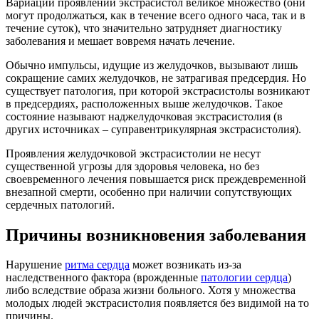
Вариаций проявлений экстрасистол великое множество (они
могут продолжаться, как в течение всего одного часа, так и в
течение суток), что значительно затрудняет диагностику
заболевания и мешает вовремя начать лечение.
Обычно импульсы, идущие из желудочков, вызывают лишь
сокращение самих желудочков, не затрагивая предсердия. Но
существует патология, при которой экстрасистолы возникают
в предсердиях, расположенных выше желудочков. Такое
состояние называют наджелудочковая экстрасистолия (в
других источниках – суправентрикулярная экстрасистолия).
Проявления желудочковой экстрасистолии не несут
существенной угрозы для здоровья человека, но без
своевременного лечения повышается риск преждевременной
внезапной смерти, особенно при наличии сопутствующих
сердечных патологий.
Причины возникновения заболевания
Нарушение
ритма сердца
может возникать из-за
наследственного фактора (врожденные
патологии сердца
)
либо вследствие образа жизни больного. Хотя у множества
молодых людей экстрасистолия появляется без видимой на то
причины.