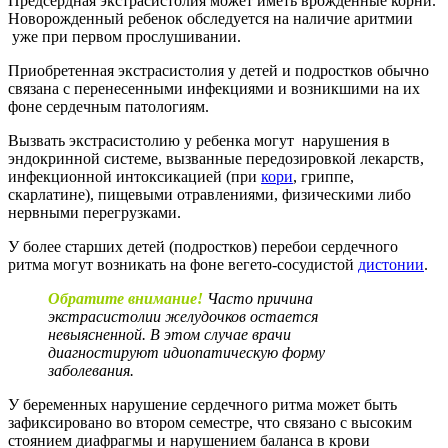
Предсердная экстрасистолия может иметь врожденные корни.
Новорожденный ребенок обследуется на наличие аритмии
уже при первом прослушивании.
Приобретенная экстрасистолия у детей и подростков обычно
связана с перенесенными инфекциями и возникшими на их
фоне сердечным патологиям.
Вызвать экстрасистолию у ребенка могут нарушения в
эндокринной системе, вызванные передозировкой лекарств,
инфекционной интоксикацией (при
кори
, гриппе,
скарлатине), пищевыми отравлениями, физическими либо
нервными перегрузками.
У более старших детей (подростков) перебои сердечного
ритма могут возникать на фоне вегето-сосудистой
дистонии
.
Обратите внимание!
Часто причина
экстрасистолии желудочков остается
невыясненной. В этом случае врачи
диагностируют идиопатическую форму
заболевания.
У беременных нарушение сердечного ритма может быть
зафиксировано во втором семестре, что связано с высоким
стоянием диафрагмы и нарушением баланса в крови