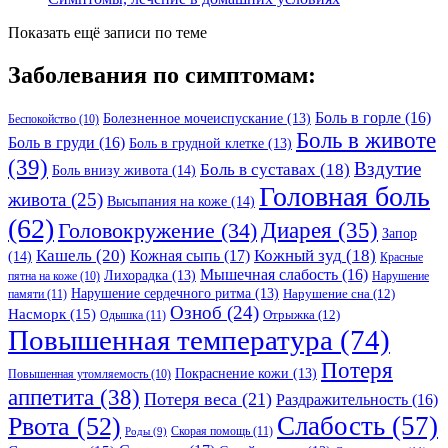
Показать ещё записи по теме
Заболевания по симптомам:
Боль в горле
(16)
Болезненное мочеиспускание
(13)
Беспокойство
(10)
Боль в животе
Боль в груди
(16)
Боль в грудной клетке
(13)
(39)
Вздутие
Боль в суставах
(18)
Боль внизу живота
(14)
Головная боль
живота
(25)
Высыпания на коже
(14)
(62)
Головокружение
(34)
Диарея
(35)
Запор
Кашель
(20)
Кожный зуд
(18)
Кожная сыпь
(17)
(14)
Красные
Мышечная слабость
(16)
Лихорадка
(13)
Нарушение
пятна на коже
(10)
Нарушение сердечного ритма
(13)
Нарушение сна
(12)
памяти
(11)
Озноб
(24)
Насморк
(15)
Отрыжка
(12)
Одышка
(11)
Повышенная температура
(74)
Потеря
Покраснение кожи
(13)
Повышенная утомляемость
(10)
аппетита
(38)
Потеря веса
(21)
Раздражительность
(16)
Слабость
(57)
Рвота
(52)
Скорая помощь
(11)
Роды
(9)