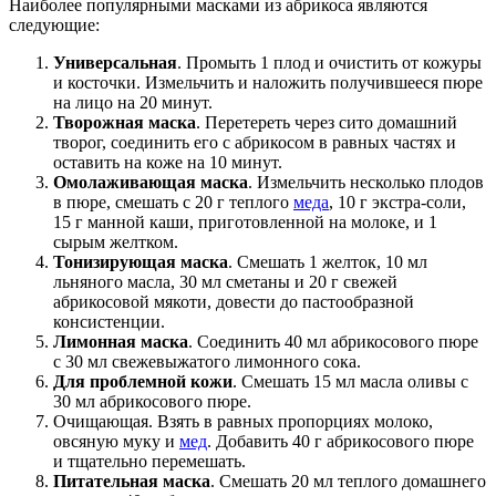
Наиболее популярными масками из абрикоса являются
следующие:
Универсальная
. Промыть 1 плод и очистить от кожуры
и косточки. Измельчить и наложить получившееся пюре
на лицо на 20 минут.
Творожная маска
. Перетереть через сито домашний
творог, соединить его с абрикосом в равных частях и
оставить на коже на 10 минут.
Омолаживающая маска
. Измельчить несколько плодов
в пюре, смешать с 20 г теплого
меда
, 10 г экстра-соли,
15 г манной каши, приготовленной на молоке, и 1
сырым желтком.
Тонизирующая маска
. Смешать 1 желток, 10 мл
льняного масла, 30 мл сметаны и 20 г свежей
абрикосовой мякоти, довести до пастообразной
консистенции.
Лимонная маска
. Соединить 40 мл абрикосового пюре
с 30 мл свежевыжатого лимонного сока.
Для проблемной кожи
. Смешать 15 мл масла оливы с
30 мл абрикосового пюре.
Очищающая. Взять в равных пропорциях молоко,
овсяную муку и
мед
. Добавить 40 г абрикосового пюре
и тщательно перемешать.
Питательная маска
. Смешать 20 мл теплого домашнего