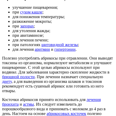
улучшение пищеварения;
при
сухом кашле
;
для понижения температуры;
разжижение мокроты;
при
запорах
;
для утоления жажды;
при авитаминозе;
для лечения печени;
при патологиях
щитовидной железы
;
для лечения
аритмии
и
гипертонии
.
Полезно употреблять абрикосы при отравлении. Они выводят
токсины из организма, нормализуют метаболизм и улучшают
пищеварение. С этой целью абрикосы используют при
водянке. Для заболевания характерно скопление жидкости в
брюшной полости
. При лечении назначает специальную
диету
, а для выведения из организма шлаков и токсинов
рекомендует есть сушеный абрикос или готовить из него
отвары.
Косточки абрикосов принято использовать для
лечения
бронхита
и
астмы
. Их следует измельчить до
порошкообразного вида и принимать с молоком до 4 раз в
день. Настоем на основе
абрикосовых косточек
полезно