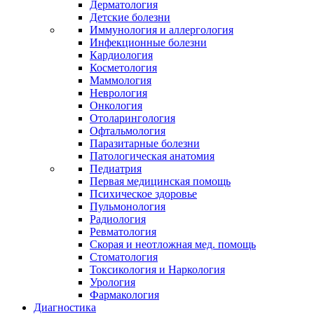
Дерматология
Детские болезни
Иммунология и аллергология
Инфекционные болезни
Кардиология
Косметология
Маммология
Неврология
Онкология
Отоларингология
Офтальмология
Паразитарные болезни
Патологическая анатомия
Педиатрия
Первая медицинская помощь
Психическое здоровье
Пульмонология
Радиология
Ревматология
Скорая и неотложная мед. помощь
Стоматология
Токсикология и Наркология
Урология
Фармакология
Диагностика