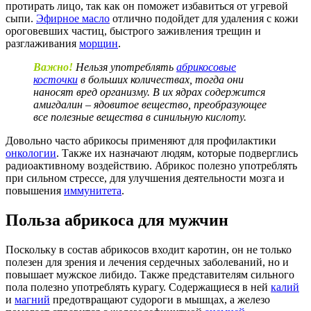
протирать лицо, так как он поможет избавиться от угревой
сыпи.
Эфирное масло
отлично подойдет для удаления с кожи
ороговевших частиц, быстрого заживления трещин и
разглаживания
морщин
.
Важно!
Нельзя употреблять
абрикосовые
косточки
в больших количествах, тогда они
наносят вред организму. В их ядрах содержится
амигдалин – ядовитое вещество, преобразующее
все полезные вещества в синильную кислоту.
Довольно часто абрикосы применяют для профилактики
онкологии
. Также их назначают людям, которые подверглись
радиоактивному воздействию. Абрикос полезно употреблять
при сильном стрессе, для улучшения деятельности мозга и
повышения
иммунитета
.
Польза абрикоса для мужчин
Поскольку в состав абрикосов входит каротин, он не только
полезен для зрения и лечения сердечных заболеваний, но и
повышает мужское либидо. Также представителям сильного
пола полезно употреблять курагу. Содержащиеся в ней
калий
и
магний
предотвращают судороги в мышцах, а железо