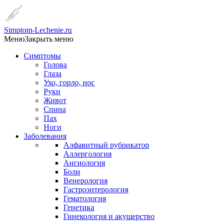
Simptom-Lechenie.ru
Меню
Закрыть меню
Симптомы
Голова
Глаза
Ухо, горло, нос
Руки
Живот
Спина
Пах
Ноги
Заболевания
Алфавитный рубрикатор
Аллергология
Ангиология
Боли
Венерология
Гастроэнтерология
Гематология
Генетика
Гинекология и акушерство