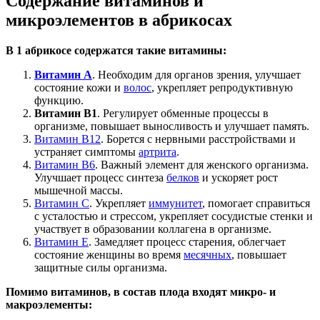
Содержание витаминов и
микроэлементов в абрикосах
В 1 абрикосе содержатся такие витамины:
Витамин A
. Необходим для органов зрения, улучшает
состояние кожи и
волос
, укрепляет репродуктивную
функцию.
Витамин B1
. Регулирует обменные процессы в
организме, повышает выносливость и улучшает память.
Витамин B12
. Борется с нервными расстройствами и
устраняет симптомы
артрита
.
Витамин B6
. Важный элемент для женского организма.
Улучшает процесс синтеза
белков
и ускоряет рост
мышечной массы.
Витамин C
. Укрепляет
иммунитет
, помогает справиться
с усталостью и стрессом, укрепляет сосудистые стенки и
участвует в образовании коллагена в организме.
Витамин E
. Замедляет процесс старения, облегчает
состояние женщины во время
месячных
, повышает
защитные силы организма.
Помимо витаминов, в состав плода входят микро- и
макроэлементы: