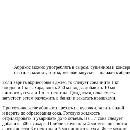
Абрикос можно употреблять в сыром, сушенном и консер
пастила, компот, торты, мясные закуски – положить абри
Если варить абрикосовый джем, то следует соединить 1 кг
плодов и 1 кг сахара, влить 250 мл воды, добавить 10 мл
винного уксуса и 1 ч. л. пектина. Дождаться, пока смесь
загустеет, затем разложить в банки и закатать крышками.
При готовке желе абрикос нарезать на кусочки, залить водой
и варить до образования сока. Готовую жидкость
отфильтровать и уваривать до ½ объема. На 1 л сока следует
добавить 500 г сахара. Приблизительно за 4 минуты до снятия
с огня внести 3 г пектина и 5 мл винного уксуса. Желе можно