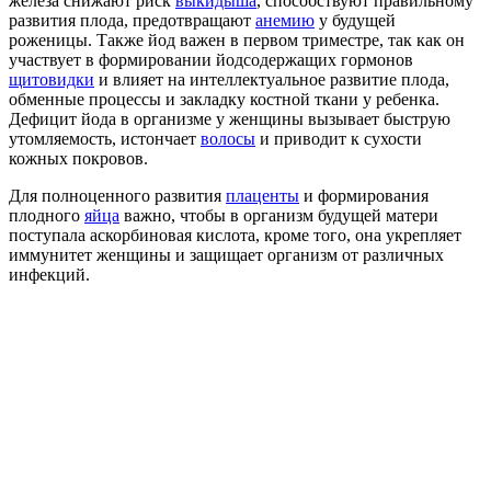
железа снижают риск
выкидыша
, способствуют правильному
развития плода, предотвращают
анемию
у будущей
роженицы. Также йод важен в первом триместре, так как он
участвует в формировании йодсодержащих гормонов
щитовидки
и влияет на интеллектуальное развитие плода,
обменные процессы и закладку костной ткани у ребенка.
Дефицит йода в организме у женщины вызывает быструю
утомляемость, истончает
волосы
и приводит к сухости
кожных покровов.
Для полноценного развития
плаценты
и формирования
плодного
яйца
важно, чтобы в организм будущей матери
поступала аскорбиновая кислота, кроме того, она укрепляет
иммунитет женщины и защищает организм от различных
инфекций.