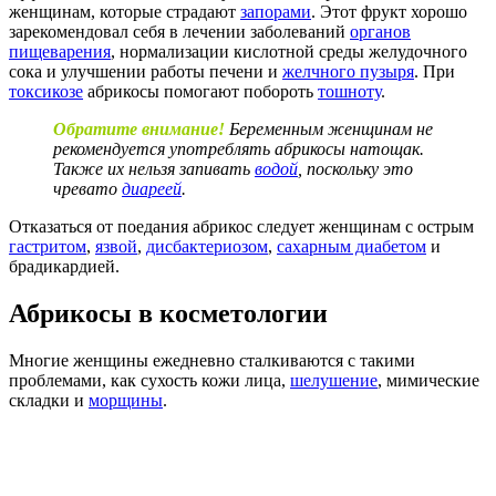
женщинам, которые страдают
запорами
. Этот фрукт хорошо
зарекомендовал себя в лечении заболеваний
органов
пищеварения
, нормализации кислотной среды желудочного
сока и улучшении работы печени и
желчного пузыря
. При
токсикозе
абрикосы помогают побороть
тошноту
.
Обратите внимание!
Беременным женщинам не
рекомендуется употреблять абрикосы натощак.
Также их нельзя запивать
водой
, поскольку это
чревато
диареей
.
Отказаться от поедания абрикос следует женщинам с острым
гастритом
,
язвой
,
дисбактериозом
,
сахарным диабетом
и
брадикардией.
Абрикосы в косметологии
Многие женщины ежедневно сталкиваются с такими
проблемами, как сухость кожи лица,
шелушение
, мимические
складки и
морщины
.