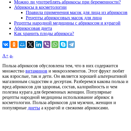
Можно ли употреблять абрикосы при беременности?
Абрикосы в косметологии
Правила применения масок для лица из абрикосов
Рецепты абрикосовых масок для лица
Рецепты народной медицины с абрикосом и курагой
Абрикосовая диета
Как хранить плоды абрикоса?
A+
а-
Польза абрикосов обусловлена тем, что в них содержится
множество
витаминов
и микроэлементов. Этот фрукт любят
как взрослые, так и дети. Он является хорошей альтернативой
магазинным сладостям и десертам. Разберемся какова польза и
вред абрикосов для здоровья, состав, калорийность и чем
полезна курага для беременных женщин. Популярные
рецепты народной медицины использование абрикос в
косметологии. Польза абрикосов для мужчин, женщин и
популярные
диеты
а курагой и свежими абрикосами.