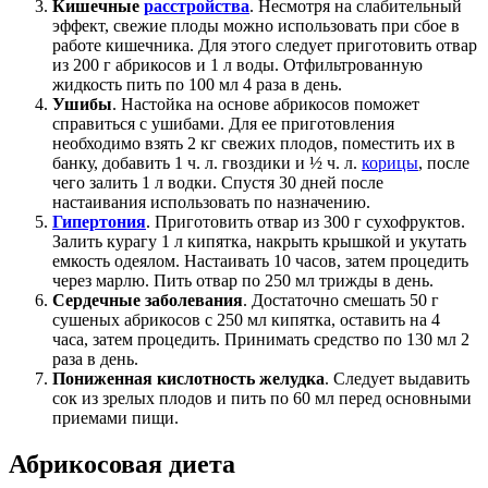
Кишечные
расстройства
. Несмотря на слабительный
эффект, свежие плоды можно использовать при сбое в
работе кишечника. Для этого следует приготовить отвар
из 200 г абрикосов и 1 л воды. Отфильтрованную
жидкость пить по 100 мл 4 раза в день.
Ушибы
. Настойка на основе абрикосов поможет
справиться с ушибами. Для ее приготовления
необходимо взять 2 кг свежих плодов, поместить их в
банку, добавить 1 ч. л. гвоздики и ½ ч. л.
корицы
, после
чего залить 1 л водки. Спустя 30 дней после
настаивания использовать по назначению.
Гипертония
. Приготовить отвар из 300 г сухофруктов.
Залить курагу 1 л кипятка, накрыть крышкой и укутать
емкость одеялом. Настаивать 10 часов, затем процедить
через марлю. Пить отвар по 250 мл трижды в день.
Сердечные заболевания
. Достаточно смешать 50 г
сушеных абрикосов с 250 мл кипятка, оставить на 4
часа, затем процедить. Принимать средство по 130 мл 2
раза в день.
Пониженная кислотность желудка
. Следует выдавить
сок из зрелых плодов и пить по 60 мл перед основными
приемами пищи.
Абрикосовая диета