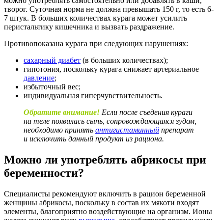
можно употреблять самостоятельно или добавлять в каши,
творог. Суточная норма не должна превышать 150 г, то есть 6-
7 штук. В больших количествах курага может усилить
перистальтику кишечника и вызвать раздражение.
Противопоказана курага при следующих нарушениях:
сахарный диабет
(в больших количествах);
гипотония, поскольку курага снижает артериальное
давление
;
избыточный вес;
индивидуальная гиперчувствительность.
Обратите внимание!
Если после съедения кураги
на теле появилась сыпь, сопровождающаяся зудом,
необходимо принять
антигистаминный
препарат
и исключить данный продукт из рациона.
Можно ли употреблять абрикосы при
беременности?
Специалисты рекомендуют включить в рацион беременной
женщины абрикосы, поскольку в состав их мякоти входят
элементы, благоприятно воздействующие на организм. Ионы