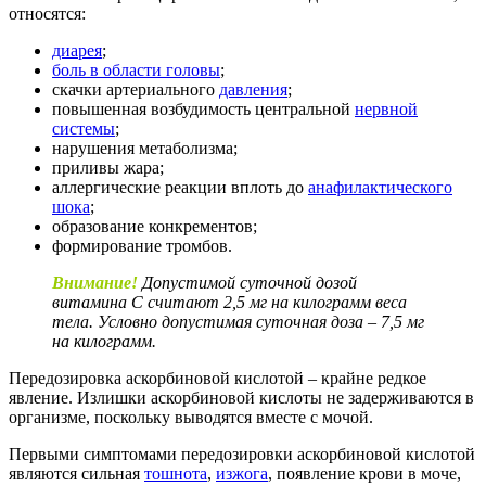
относятся:
диарея
;
боль в области головы
;
скачки артериального
давления
;
повышенная возбудимость центральной
нервной
системы
;
нарушения метаболизма;
приливы жара;
аллергические реакции вплоть до
анафилактического
шока
;
образование конкрементов;
формирование тромбов.
Внимание!
Допустимой суточной дозой
витамина С считают 2,5 мг на килограмм веса
тела. Условно допустимая суточная доза – 7,5 мг
на килограмм.
Передозировка аскорбиновой кислотой – крайне редкое
явление. Излишки аскорбиновой кислоты не задерживаются в
организме, поскольку выводятся вместе с мочой.
Первыми симптомами передозировки аскорбиновой кислотой
являются сильная
тошнота
,
изжога
, появление крови в моче,