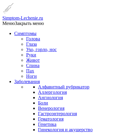
Simptom-Lechenie.ru
Меню
Закрыть меню
Симптомы
Голова
Глаза
Ухо, горло, нос
Руки
Живот
Спина
Пах
Ноги
Заболевания
Алфавитный рубрикатор
Аллергология
Ангиология
Боли
Венерология
Гастроэнтерология
Гематология
Генетика
Гинекология и акушерство