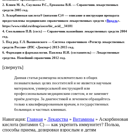
2. Клюев М. А., Скулкова Р.С., Ермакова В.Я. — Справочник лекарственных
средств 2005 год.
3. Аскорбиновая кислота® (витамин С)® — описание и инструкция препарата
предоставлены медицинским справочником лекарственных средств
«
Видаль
».
https://www.vidal.ru/drugs/ascorbic_acid__34181
4. Смольников П.В. (сост.) — Справочник важнейших лекарственных средств 2004
год.
5. Под ред. Г.Л. Вышковского — Система справочников «Регистр лекарственных
средств России» (РЛС «Доктор») 2013-2015 год.
6. Фармация и фармакология. Павлова И.И. (составитель) — Лекарственные
средства. Новейший справочник 2012 год.
[свернуть]
Данная статья размещена исключительно в общих
познавательных целях посетителей и не является научным
материалом, универсальной инструкцией или
профессиональным медицинским советом, и не заменяет
приём доктора. За диагностикой и лечением обращайтесь
только к квалифицированным врачам, в государственных
больницах и частных клиниках.
Навигация:
Главная
»
Лекарства
»
Витамины
»
Аскорбиновая
кислота (витамин C) — как укрепить иммунитет? Польза,
способы приема, дозировки взрослым и детям