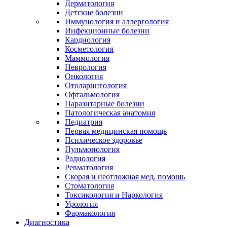
Дерматология
Детские болезни
Иммунология и аллергология
Инфекционные болезни
Кардиология
Косметология
Маммология
Неврология
Онкология
Отоларингология
Офтальмология
Паразитарные болезни
Патологическая анатомия
Педиатрия
Первая медицинская помощь
Психическое здоровье
Пульмонология
Радиология
Ревматология
Скорая и неотложная мед. помощь
Стоматология
Токсикология и Наркология
Урология
Фармакология
Диагностика