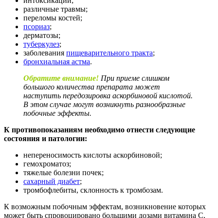
интоксикации;
различные травмы;
переломы костей;
псориаз
;
дерматозы;
туберкулез
;
заболевания
пищеварительного тракта
;
бронхиальная астма
.
Обратите внимание!
При приеме слишком
большого количества препарата может
наступить передозировка аскорбиновой кислотой.
В этом случае могут возникнуть разнообразные
побочные эффекты.
К противопоказаниям необходимо отнести следующие
состояния и патологии:
непереносимость кислоты аскорбиновой;
гемохроматоз;
тяжелые болезни почек;
сахарный диабет
;
тромбофлебиты, склонность к тромбозам.
К возможным побочным эффектам, возникновение которых
может быть спровоцировано большими дозами витамина С,