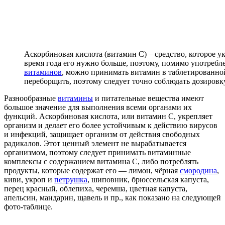
Аскорбиновая кислота (витамин C) – средство, которое у
время года его нужно больше, поэтому, помимо употребл
витаминов
, можно принимать витамин в таблетированно
переборщить, поэтому следует точно соблюдать дозировку
Разнообразные
витамины
и питательные вещества имеют
большое значение для выполнения всеми органами их
функций. Аскорбиновая кислота, или витамин C, укрепляет
организм и делает его более устойчивым к действию вирусов
и инфекций, защищает организм от действия свободных
радикалов. Этот ценный элемент не вырабатывается
организмом, поэтому следует принимать витаминные
комплексы с содержанием витамина C, либо потреблять
продукты, которые содержат его — лимон, чёрная
смородина
,
киви, укроп и
петрушка
, шиповник, брюссельская капуста,
перец красный, облепиха, черемша, цветная капуста,
апельсин, мандарин, щавель и пр., как показано на следующей
фото-таблице.