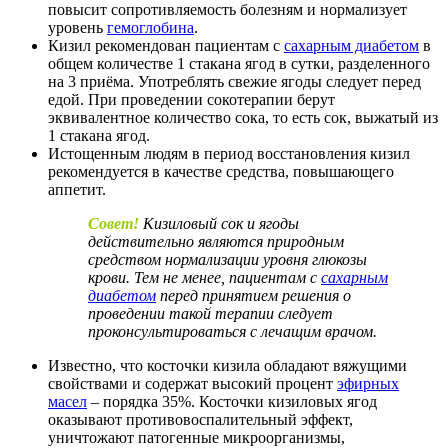
повысит сопротивляемость болезням и нормализует
уровень
гемоглобина
.
Кизил рекомендован пациентам с
сахарным диабетом
в
общем количестве 1 стакана ягод в сутки, разделенного
на 3 приёма. Употреблять свежие ягоды следует перед
едой. При проведении сокотерапии берут
эквивалентное количество сока, то есть сок, выжатый из
1 стакана ягод.
Истощенным людям в период восстановления кизил
рекомендуется в качестве средства, повышающего
аппетит.
Совет!
Кизиловый сок и ягоды
действительно являются природным
средством
нормализации уровня глюкозы
крови. Тем не менее, пациентам с
сахарным
диабетом
перед принятием решения о
проведении такой терапии следует
проконсультироваться
с лечащим врачом.
Известно, что косточки кизила обладают вяжущими
свойствами и содержат высокий процент
эфирных
масел
– порядка 35%. Косточки кизиловых ягод
оказывают противовоспалительный эффект,
уничтожают патогенные микроорганизмы,