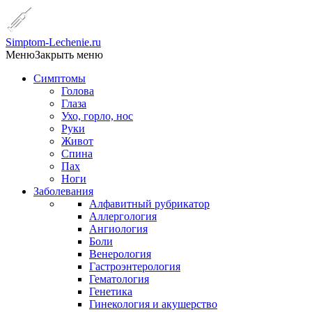
Simptom-Lechenie.ru
Меню
Закрыть меню
Симптомы
Голова
Глаза
Ухо, горло, нос
Руки
Живот
Спина
Пах
Ноги
Заболевания
Алфавитный рубрикатор
Аллергология
Ангиология
Боли
Венерология
Гастроэнтерология
Гематология
Генетика
Гинекология и акушерство