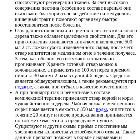
способствуют регенерации тканей. За счет высокого
содержания пектина (особенно в составе варенья) они
оказывают благоприятное воздействие на желудочно-
кишечный тракт и помогают организму быстро
восстановиться после болезни.
Отвар, приготовленный из цветов и листьев кизилового
дерева также обладает целебными свойствами. Для его
приготовления заливаются кипятком в количестве 500
мл 2 ст. ложки сухого измельченного сырья, после чего
отвар кипятится на медленном огне в течение получаса.
Затем, как обычно, его остужают и тщательно
процеживают. Хранить готовый отвар можно в
холодильнике, а применять по 100 мл перед приемом
пищи за 30 минут 2 раза в сутки 4-6 недель. Средство
является общеукрепляющим, а также рекомендуется при
подагре
, а также при отёках в качестве мочегонного.
А при полиартритах и ревматизме в составе
комплексной терапии применяют отвар корней и коры
чудодейственного дерева. Чайная ложка измельченного
сырья помещается в ёмкость с 350 мл
воды
, кипятится в
течение 20 минут и после процеживания принимается
по той же схеме, что и в предыдущем пункте.
Существуют и другие схемы приёма с постепенным
увеличением количества употребляемого отвара. Также
данный препарат поможет в борьбе с нарывами и