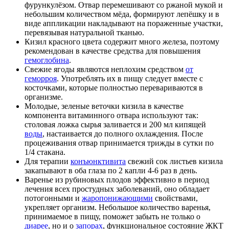
фурункулёзом. Отвар перемешивают со ржаной мукой и
небольшим количеством мёда, формируют лепёшку и в
виде аппликации накладывают на пораженные участки,
перевязывая натуральной тканью.
Кизил красного цвета содержит много железа, поэтому
рекомендован в качестве средства для повышения
гемоглобина
.
Свежие ягоды являются неплохим средством
от
геморроя
. Употреблять их в пищу следует вместе с
косточками, которые полностью перевариваются в
организме.
Молодые, зеленые веточки кизила в качестве
компонента витаминного отвара используют так:
столовая ложка сырья заливается и 200 мл кипящей
воды
, настаивается до полного охлаждения. После
процеживания отвар принимается трижды в сутки по
1/4 стакана.
Для терапии
конъюнктивита
свежий сок листьев кизила
закапывают в оба глаза по 2 капли 4-6 раз в день.
Варенье из рубиновых плодов эффективно в период
лечения всех простудных заболеваний, оно обладает
потогонными и
жаропонижающими
свойствами,
укрепляет организм. Небольшое количество варенья,
принимаемое в пищу, поможет забыть не только о
диарее
, но и о
запорах
, функциональное состояние ЖКТ