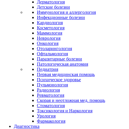
Дерматология
Детские болезни
Иммунология и аллергология
Инфекционные болезни
Кардиология
Косметология
Маммология
Неврология
Онкология
Отоларингология
Офтальмология
Паразитарные болезни
Патологическая анатомия
Педиатрия
Первая медицинская помощь
Психическое здоровье
Пульмонология
Радиология
Ревматология
Скорая и неотложная мед. помощь
Стоматология
Токсикология и Наркология
Урология
Фармакология
Диагностика