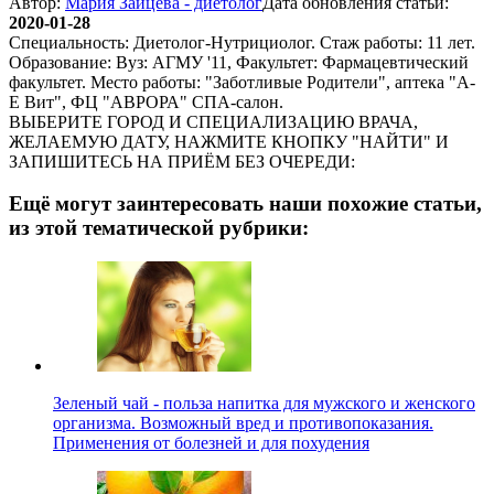
Автор:
Мария Зайцева - диетолог
Дата обновления статьи:
2020-01-28
Специальность: Диетолог-Нутрициолог. Стаж работы: 11 лет.
Образование: Вуз: АГМУ '11, Факультет: Фармацевтический
факультет. Место работы: "Заботливые Родители", аптека "А-
Е Вит", ФЦ "АВРОРА" СПА-салон.
ВЫБЕРИТЕ ГОРОД И СПЕЦИАЛИЗАЦИЮ ВРАЧА,
ЖЕЛАЕМУЮ ДАТУ, НАЖМИТЕ КНОПКУ "НАЙТИ" И
ЗАПИШИТЕСЬ НА ПРИЁМ БЕЗ ОЧЕРЕДИ:
Ещё могут заинтересовать наши похожие статьи,
из этой тематической рубрики:
Зеленый чай - польза напитка для мужского и женского
организма. Возможный вред и противопоказания.
Применения от болезней и для похудения