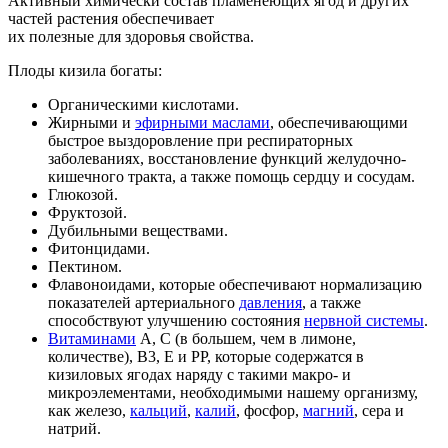
Активный химически состав пламенеющих ягод и других
частей растения обеспечивает
их полезные для здоровья свойства.
Плоды кизила богаты:
Органическими кислотами.
Жирными и
эфирными маслами
, обеспечивающими
быстрое выздоровление при респираторных
заболеваниях, восстановление функций желудочно-
кишечного тракта, а также помощь сердцу и сосудам.
Глюкозой.
Фруктозой.
Дубильными веществами.
Фитонцидами.
Пектином.
Флавоноидами, которые обеспечивают нормализацию
показателей артериального
давления
, а также
способствуют улучшению состояния
нервной системы
.
Витаминами
А, С (в большем, чем в лимоне,
количестве), В3, Е и РР, которые содержатся в
кизиловых ягодах наряду с такими макро- и
микроэлементами, необходимыми нашему организму,
как железо,
кальций
,
калий
, фосфор,
магний
, сера и
натрий.