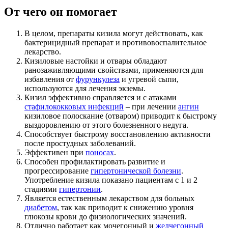
От чего он помогает
В целом, препараты кизила могут действовать, как
бактерицидный препарат и противовоспалительное
лекарство.
Кизиловые настойки и отвары обладают
ранозаживляющими свойствами, применяются для
избавления от
фурункулеза
и угревой сыпи,
используются для лечения экземы.
Кизил эффективно справляется и с атаками
стафилококковых инфекций
– при лечении
ангин
кизиловое полоскание (отваром) приводит к быстрому
выздоровлению от этого болезненного недуга.
Способствует быстрому восстановлению активности
после простудных заболеваний.
Эффективен при
поносах
.
Способен профилактировать развитие и
прогрессирование
гипертонической болезни
.
Употребление кизила показано пациентам с 1 и 2
стадиями
гипертонии
.
Является естественным лекарством для больных
диабетом
, так как приводит к снижению уровня
глюкозы крови до физиологических значений.
Отлично работает как мочегонный и
желчегонный