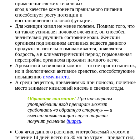
применение свежих кизиловых
ягод в качестве компонента правильного питания
способствует росту потенции и
восстановлению половой функции.
Для женщин кизил не менее полезен. Помимо того, что
он также усиливает половое влечение, он способен
значительно улучшить состояние кожи. Женский
организм под влиянием активных веществ данного
продукта значительно омолаживается, появляется
бодрость, а в климактерический период гормональная
перестройка организма проходит намного легче.
Ароматный кизиловый компот – это не просто напиток,
но и биологически активное средство, способствующее
повышению
иммунитета
.
А среди рецептов, применяемых при поносах, почетное
место занимает кизиловый кисель и свежие ягоды.
Обратите внимание!
При чрезмерном
употреблении ягод препарат может
сработать
«в обратную сторону» — и
вместо нормализации стула пациент
получит усиление
диареи
.
Сок ягод данного растения, употребляемый курсом в
течение 14 дней всего по 30 мл по утрам – придаст сил,