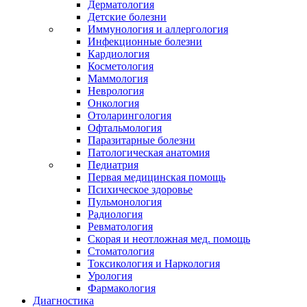
Дерматология
Детские болезни
Иммунология и аллергология
Инфекционные болезни
Кардиология
Косметология
Маммология
Неврология
Онкология
Отоларингология
Офтальмология
Паразитарные болезни
Патологическая анатомия
Педиатрия
Первая медицинская помощь
Психическое здоровье
Пульмонология
Радиология
Ревматология
Скорая и неотложная мед. помощь
Стоматология
Токсикология и Наркология
Урология
Фармакология
Диагностика