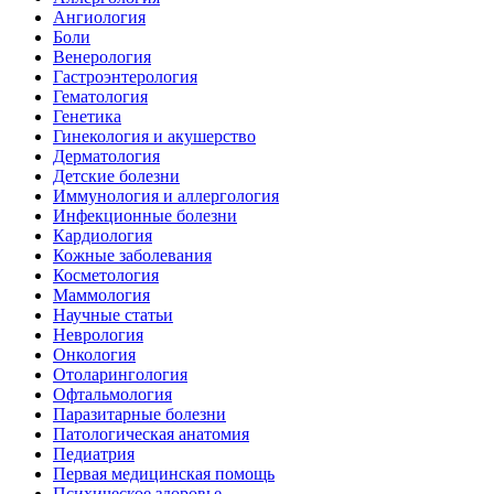
Ангиология
Боли
Венерология
Гастроэнтерология
Гематология
Генетика
Гинекология и акушерство
Дерматология
Детские болезни
Иммунология и аллергология
Инфекционные болезни
Кардиология
Кожные заболевания
Косметология
Маммология
Научные статьи
Неврология
Онкология
Отоларингология
Офтальмология
Паразитарные болезни
Патологическая анатомия
Педиатрия
Первая медицинская помощь
Психическое здоровье