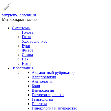
Simptom-Lechenie.ru
Меню
Закрыть меню
Симптомы
Голова
Глаза
Ухо, горло, нос
Руки
Живот
Спина
Пах
Ноги
Заболевания
Алфавитный рубрикатор
Аллергология
Ангиология
Боли
Венерология
Гастроэнтерология
Гематология
Генетика
Гинекология и акушерство