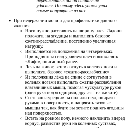
перечислить в одной статье не
удастся. Поэтому здесь упомянуты
самые популярные из них.
При недержании мочи и для профилактики данного
явления.
Ноги нужно расставить на ширину плеч. Ладони
положить на ягодицы и выполнять базовое
сжатие-расслабление, постепенно увеличивая
нагрузку.
Выполняется из положения на четвереньках.
Приподнять таз над уровнем плеч и выполнять
«Лифт», описанный ранее.
Лечь на живот, затем согнуть в коленях ноги и
выполнять базовое «сжатие-расслабление».
Из положения лёжа на спине с согнутыми в
коленях ногами выполнять сжатия-расслабления
влагалищных мышц, помогая мускулатуре рукой
(одна рука под ягодицами, другая – на животе).
Сесть «по-турецки» на пол или стул, опираясь
руками в поверхность, и напрягать тазовые
мышцы так, как будто вы хотите поднять ягодицы
над поверхностью.
Встать на ровном полу, немного наклонить вперед
корпус, разместив руки на коленных суставах,