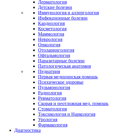
Дерматология
Детские болезни
Иммунология и аллергология
Инфекционные болезни
Кардиология
Косметология
Маммология
Неврология
Онкология
Отоларингология
Офтальмология
Паразитарные болезни
Патологическая анатомия
Педиатрия
Первая медицинская помощь
Психическое здоровье
Пульмонология
Радиология
Ревматология
Скорая и неотложная мед. помощь
Стоматология
Токсикология и Наркология
Урология
Фармакология
Диагностика