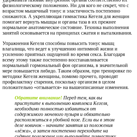
физиологическому положению. Ни для кого не секрет, что с
возрастом мышечный тонус и эластичность постепенно
снижаются. А укрепляющая гимнастика Кегеля для женщин
помогает вернуть мышцы и органы таза в их прежнее
нормальное анатомическое состояние. Техника выполнения
занятий основывается на принципах сжатия и выталкивания.
Упражнения Кегеля способны повысить тонус мышц
влагалища, что ведет к улучшению интимной жизни и
усилению приятных ощущений во время секса. Благодаря
всему этому также постепенно восстанавливается
нормальный гормональный фон организма, в значительной
мере повышается либидо. Таким образом, при тренировке по
методике Кегеля женщины, помимо прочего, проводят
профилактику старения, поскольку организм в целом
положительно «отзывается» на вышеописанные изменения.
Обратите внимание!
Перед тем, как вы
приступите к выполнению комплекса Кегеля,
необходимо полностью избавиться от
содержимого мочевого пузыря и обязательно
расположиться в удобной позе. Если вы в этом
деле новичок – начните занятия из положения
«лёжа», а затем постепенно переходите на
сидячее положение или выполняйте гимнастику