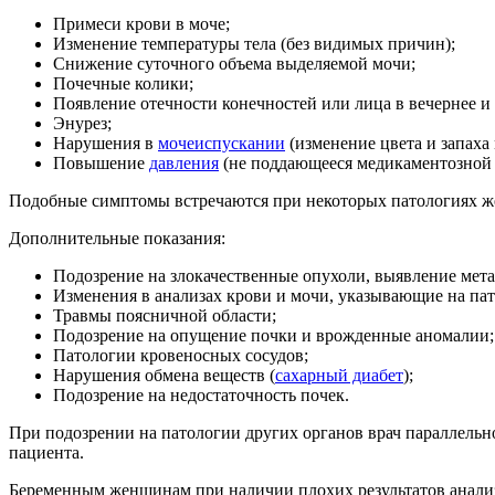
Примеси крови в моче;
Изменение температуры тела (без видимых причин);
Снижение суточного объема выделяемой мочи;
Почечные колики;
Появление отечности конечностей или лица в вечернее и 
Энурез;
Нарушения в
мочеиспускании
(изменение цвета и запаха 
Повышение
давления
(не поддающееся медикаментозной 
Подобные симптомы встречаются при некоторых патологиях ж
Дополнительные показания:
Подозрение на злокачественные опухоли, выявление мета
Изменения в анализах крови и мочи, указывающие на па
Травмы поясничной области;
Подозрение на опущение почки и врожденные аномалии;
Патологии кровеносных сосудов;
Нарушения обмена веществ (
сахарный диабет
);
Подозрение на недостаточность почек.
При подозрении на патологии других органов врач параллельн
пациента.
Беременным женщинам при наличии плохих результатов анализ