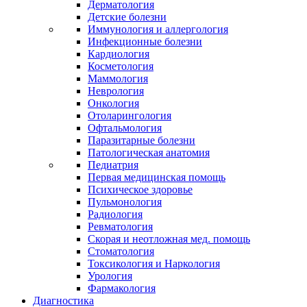
Дерматология
Детские болезни
Иммунология и аллергология
Инфекционные болезни
Кардиология
Косметология
Маммология
Неврология
Онкология
Отоларингология
Офтальмология
Паразитарные болезни
Патологическая анатомия
Педиатрия
Первая медицинская помощь
Психическое здоровье
Пульмонология
Радиология
Ревматология
Скорая и неотложная мед. помощь
Стоматология
Токсикология и Наркология
Урология
Фармакология
Диагностика