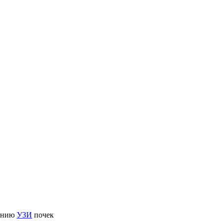
дению
УЗИ
почек