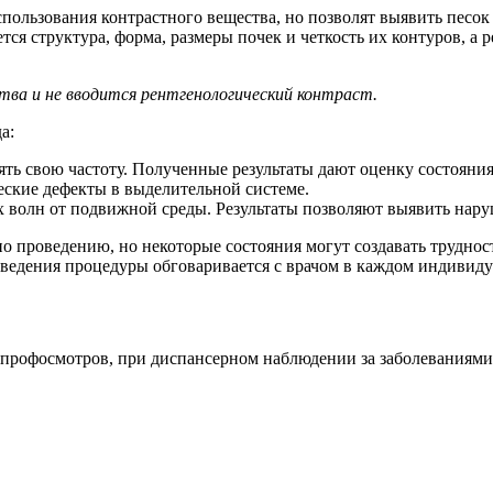
пользования контрастного вещества, но позволят выявить песок
ется структура, форма, размеры почек и четкость их контуров, 
ва и не вводится рентгенологический контраст.
а:
нять свою частоту. Полученные результаты дают оценку состоян
еские дефекты в выделительной системе.
 волн от подвижной среды. Результаты позволяют выявить нар
о проведению, но некоторые состояния могут создавать труднос
ведения процедуры обговаривается с врачом в каждом индивиду
 профосмотров, при диспансерном наблюдении за заболеваниями