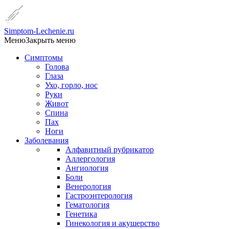
Simptom-Lechenie.ru
Меню
Закрыть меню
Симптомы
Голова
Глаза
Ухо, горло, нос
Руки
Живот
Спина
Пах
Ноги
Заболевания
Алфавитный рубрикатор
Аллергология
Ангиология
Боли
Венерология
Гастроэнтерология
Гематология
Генетика
Гинекология и акушерство