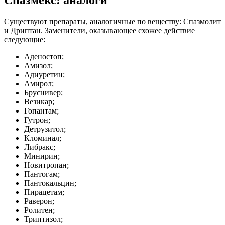
Спазмекс: аналоги
Существуют препараты, аналогичные по веществу: Спазмолит
и Дриптан. Заменители, оказывающее схожее действие
следующие:
Аденостоп;
Амизол;
Адиуретин;
Амирол;
Бруснивер;
Везикар;
Гопантам;
Гутрон;
Детрузитол;
Кломинал;
Либракс;
Минирин;
Новитропан;
Пантогам;
Пантокальцин;
Пирацетам;
Раверон;
Ролитен;
Триптизол;