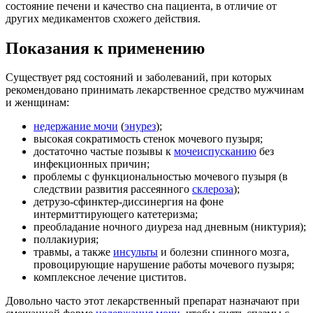
состояние печени и качество сна пациента, в отличие от
других медикаментов схожего действия.
Показания к применению
Существует ряд состояний и заболеваний, при которых
рекомендовано принимать лекарственное средство мужчинам
и женщинам:
недержание мочи
(
энурез
);
высокая сократимость стенок мочевого пузыря;
достаточно частые позывы к
мочеиспусканию
без
инфекционных причин;
проблемы с функциональностью мочевого пузыря (в
следствии развития рассеянного
склероза
);
детрузо-сфинктер-диссинергия на фоне
интермиттирующего катетеризма;
преобладание ночного диуреза над дневным (никтурия);
поллакиурия;
травмы, а также
инсульты
и болезни спинного мозга,
провоцирующие нарушение работы мочевого пузыря;
комплексное лечение циститов.
Довольно часто этот лекарственный препарат назначают при