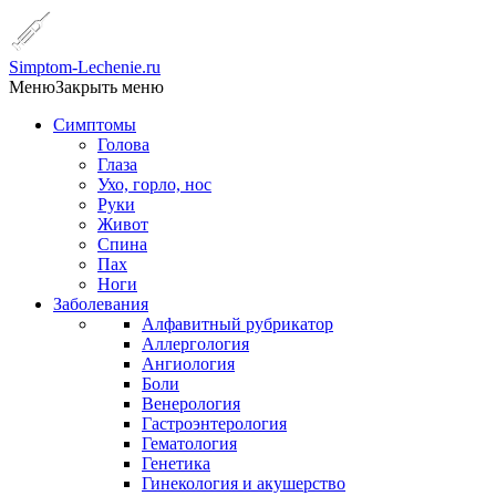
Simptom-Lechenie.ru
Меню
Закрыть меню
Симптомы
Голова
Глаза
Ухо, горло, нос
Руки
Живот
Спина
Пах
Ноги
Заболевания
Алфавитный рубрикатор
Аллергология
Ангиология
Боли
Венерология
Гастроэнтерология
Гематология
Генетика
Гинекология и акушерство