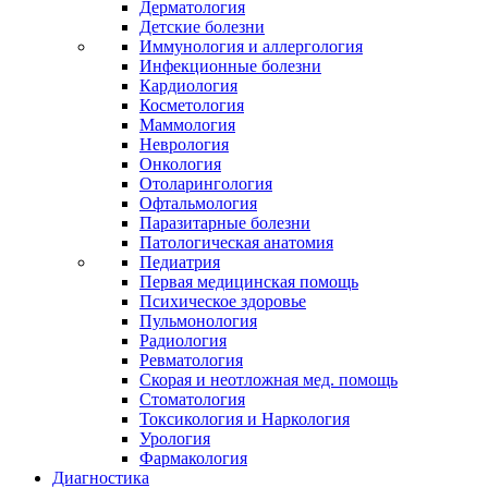
Дерматология
Детские болезни
Иммунология и аллергология
Инфекционные болезни
Кардиология
Косметология
Маммология
Неврология
Онкология
Отоларингология
Офтальмология
Паразитарные болезни
Патологическая анатомия
Педиатрия
Первая медицинская помощь
Психическое здоровье
Пульмонология
Радиология
Ревматология
Скорая и неотложная мед. помощь
Стоматология
Токсикология и Наркология
Урология
Фармакология
Диагностика