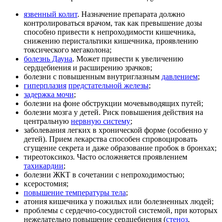
язвенный колит
. Назначение препарата должно
контролироваться врачом, так как превышение дозы
способно привести к непроходимости кишечника,
снижению перистальтики кишечника, проявлению
токсического мегаколона;
болезнь Дауна
. Может привести к увеличению
сердцебиения и расширению зрачков;
болезни с повышенным внутриглазным
давлением
;
гиперплазия
предстательной железы
;
задержка мочи
;
болезни на фоне обструкции мочевыводящих путей;
болезни мозга у детей. Риск повышения действия на
центральную
нервную систему
;
заболевания легких в хронической форме (особенно у
детей). Прием лекарства способен спровоцировать
сгущение секрета и даже образование пробок в бронхах;
тиреотоксикоз. Часто осложняется проявлением
тахикардии
;
болезни ЖКТ в сочетании с непроходимостью;
ксеростомия;
повышение температуры тела
;
атония кишечника у пожилых или болезненных людей;
проблемы с сердечно-сосудистой системой, при которых
нежелательно повышение сердцебиения (
стеноз
,