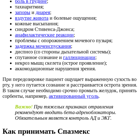
боль в грудине
;
тахиаритмия;
запоры
и
диарея
;
вздутие живота
и болевые ощущения;
кожные высыпания;
синдром Стивенса-Джонса;
анафилактические реакции
;
проблемы с опорожнением мочевого пузыря;
задержка мочеиспускания
;
диспноэ (со стороны дыхательной системы);
спутанное сознание и
галлюцинации
;
некроз мышц скелета (острое проявление);
аккомодационные нарушения зрения.
При передозировке пациент ощущает выраженную сухость во
рту, у него путается сознание и расстраивается острота зрения.
В таком случае необходимо срочно промыть желудок, принять
сорбенты, например,
активированный уголь
.
Важно
!
При тяжелых признаках отравления
рекомендуют вводить бета-адреноблокаторы.
Обязательным является контроль АД и ЭКГ.
Как принимать Спазмекс