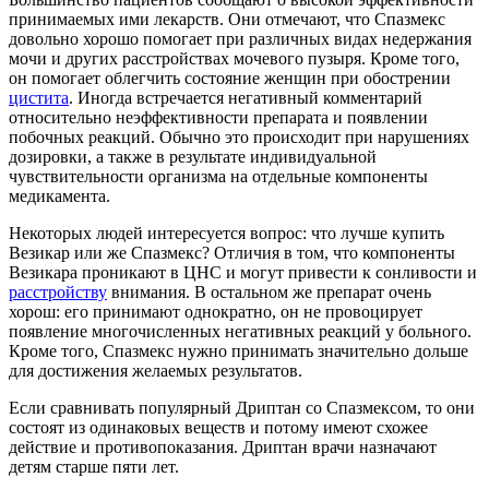
принимаемых ими лекарств. Они отмечают, что Спазмекс
довольно хорошо помогает при различных видах недержания
мочи и других расстройствах мочевого пузыря. Кроме того,
он помогает облегчить состояние женщин при обострении
цистита
. Иногда встречается негативный комментарий
относительно неэффективности препарата и появлении
побочных реакций. Обычно это происходит при нарушениях
дозировки, а также в результате индивидуальной
чувствительности организма на отдельные компоненты
медикамента.
Некоторых людей интересуется вопрос: что лучше купить
Везикар или же Спазмекс? Отличия в том, что компоненты
Везикара проникают в ЦНС и могут привести к сонливости и
расстройству
внимания. В остальном же препарат очень
хорош: его принимают однократно, он не провоцирует
появление многочисленных негативных реакций у больного.
Кроме того, Спазмекс нужно принимать значительно дольше
для достижения желаемых результатов.
Если сравнивать популярный Дриптан со Спазмексом, то они
состоят из одинаковых веществ и потому имеют схожее
действие и противопоказания. Дриптан врачи назначают
детям старше пяти лет.