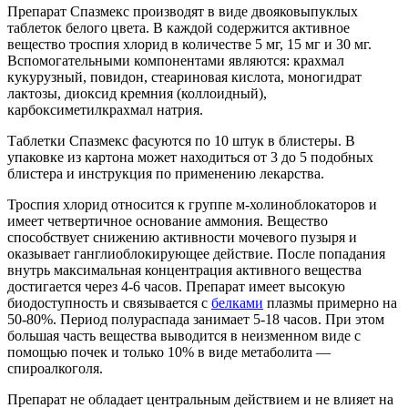
Препарат Спазмекс производят в виде двояковыпуклых
таблеток белого цвета. В каждой содержится активное
вещество троспия хлорид в количестве 5 мг, 15 мг и 30 мг.
Вспомогательными компонентами являются: крахмал
кукурузный, повидон, стеариновая кислота, моногидрат
лактозы, диоксид кремния (коллоидный),
карбоксиметилкрахмал натрия.
Таблетки Спазмекс фасуются по 10 штук в блистеры. В
упаковке из картона может находиться от 3 до 5 подобных
блистера и инструкция по применению лекарства.
Троспия хлорид относится к группе м-холиноблокаторов и
имеет четвертичное основание аммония. Вещество
способствует снижению активности мочевого пузыря и
оказывает ганглиоблокирующее действие. После попадания
внутрь максимальная концентрация активного вещества
достигается через 4-6 часов. Препарат имеет высокую
биодоступность и связывается с
белками
плазмы примерно на
50-80%. Период полураспада занимает 5-18 часов. При этом
большая часть вещества выводится в неизменном виде с
помощью почек и только 10% в виде метаболита —
спироалкоголя.
Препарат не обладает центральным действием и не влияет на