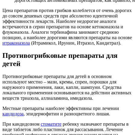
дорогостоящих антимикозных препаратов, как правило, 
Цена препаратов против грибков колеблется от очень дорогих
до совсем дешевых средств при абсолютно идентичной
эффективности лекарств. Наиболее недорогие аналоги
встречаются в серии препаратов на основе кетоконазола и
флуконазола. Аналоги тербинафина занимают среднюю
позицию, а наиболее дорогими являются препараты на основе
итраконазола
(Итрамикол, Ирунин, Итразол, Кандитрал).
Противогрибковые препараты для
детей
Противогрибковые препараты для детей в основном
используют местно – мази, кремы, спреи, порошки для
наружного применения, лаки, капли, шампуни. Средства
локального применения основываются на действии активных
веществ триазола, аллиаламина, имидазола.
Местные препараты наиболее эффективны при лечении
кандидоза
, эпидермофитии и разноцветного лишая.
При кандидозном
стоматите
ребенку назначают препараты в
виде таблеток либо пластинок для рассасывания. Лечение
грибковой инфекции в органах зрения основывается на