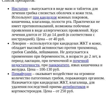
Список препаратов:
Нистатин
– выпускается в виде мази и таблеток для
лечения грибка слизистых оболочек и кожи тела.
Используют
при кандидозе
кожных покровов,
кишечника, влагалища, полости рта. Практически не
имеет противопоказаний, возможны побочные
проявления в виде аллергических проявлений. Курс
лечения длится от 10 до 14 дней (в соответствии с
инструкцией). Цена – от 40 руб.
Леворин – используется при кандидозах ЖКТ и кожи,
обладает высокой активностью против трихомонад,
грибов Candida, лейшмании. Не допускается к
применению при беременности, в возрасте до 2 лет, в
период лактации, при печеночной и
почечной
недостаточности
, при
панкреатите
, язвах кишечника и
желудка. Цена – 100-130 руб.
Пимафуцин
– оказывает воздействие на огромное
количество патогенных грибов, поражающих организм.
Назначается при кандидозах ЖКТ, влагалища, для
удаления последствий приема
антибиотиков
и
кортикостероидов. Цена – от 250 руб.