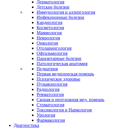
Дерматология
Детские болезни
Иммунология и аллергология
Инфекционные болезни
Кардиология
Косметология
Маммология
Неврология
Онкология
Отоларингология
Офтальмология
Паразитарные болезни
Патологическая анатомия
Педиатрия
Первая медицинская помощь
Психическое здоровье
Пульмонология
Радиология
Ревматология
Скорая и неотложная мед. помощь
Стоматология
Токсикология и Наркология
Урология
Фармакология
Диагностика