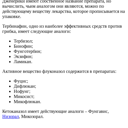
Дженерики имеют собственное название препарата, но
вычислить, чьим аналогом они являются, можно по
действующему веществу лекарства, которое прописывается на
упаковке.
Тербинафин, одно из наиболее эффективных средств против
грибка, имеет следующие аналоги:
Тербизол;
Бинофин;
Фунготербин;
Экзифин;
Ламикан.
Активное вещество флуконазол содержится в препаратах:
Фуцис;
Дифлюкан;
Нофунг;
Микосист;
Микофлюкан.
Кетоканазол имеет действующие аналоги – Фунгавис,
Низорал
, Микозорал.