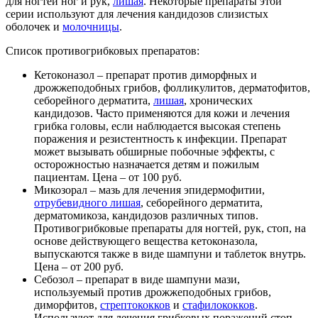
для ногтей ног и рук,
лишая
. Некоторые препараты этой
серии используют для лечения кандидозов слизистых
оболочек и
молочницы
.
Список противогрибковых препаратов:
Кетоконазол – препарат против диморфных и
дрожжеподобных грибов, фолликулитов, дерматофитов,
себорейного дерматита,
лишая
, хронических
кандидозов. Часто применяются для кожи и лечения
грибка головы, если наблюдается высокая степень
поражения и резистентность к инфекции. Препарат
может вызывать обширные побочные эффекты, с
осторожностью назначается детям и пожилым
пациентам. Цена – от 100 руб.
Микозорал – мазь для лечения эпидермофитии,
отрубевидного лишая
, себорейного дерматита,
дерматомикоза, кандидозов различных типов.
Противогрибковые препараты для ногтей, рук, стоп, на
основе действующего вещества кетоконазола,
выпускаются также в виде шампуни и таблеток внутрь.
Цена – от 200 руб.
Себозол – препарат в виде шампуни мази,
используемый против дрожжеподобных грибов,
диморфитов,
стрептококков
и
стафилококков
.
Используют для лечения грибковых поражений стоп,