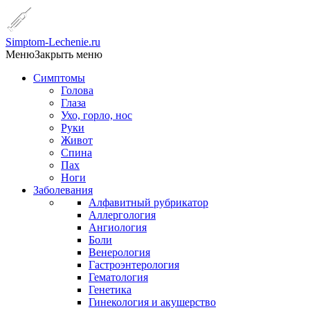
Simptom-Lechenie.ru
Меню
Закрыть меню
Симптомы
Голова
Глаза
Ухо, горло, нос
Руки
Живот
Спина
Пах
Ноги
Заболевания
Алфавитный рубрикатор
Аллергология
Ангиология
Боли
Венерология
Гастроэнтерология
Гематология
Генетика
Гинекология и акушерство