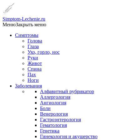
Simptom-Lechenie.ru
Меню
Закрыть меню
Симптомы
Голова
Глаза
Ухо, горло, нос
Руки
Живот
Спина
Пах
Ноги
Заболевания
Алфавитный рубрикатор
Аллергология
Ангиология
Боли
Венерология
Гастроэнтерология
Гематология
Генетика
Гинекология и акушерство