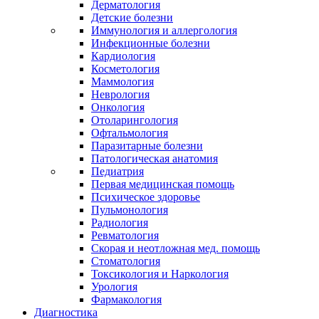
Дерматология
Детские болезни
Иммунология и аллергология
Инфекционные болезни
Кардиология
Косметология
Маммология
Неврология
Онкология
Отоларингология
Офтальмология
Паразитарные болезни
Патологическая анатомия
Педиатрия
Первая медицинская помощь
Психическое здоровье
Пульмонология
Радиология
Ревматология
Скорая и неотложная мед. помощь
Стоматология
Токсикология и Наркология
Урология
Фармакология
Диагностика