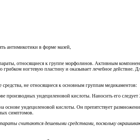
ять антимикотики в форме мазей,
параты, относящиеся к группе морфолинов. Активным компонен
ю грибком ногтевую пластину и оказывает лечебное действие. Д
 средства, не относящиеся к основным группам медикаментов:
ве производных ундециленовой кислоты. Наносить его следует 2
 на основе ундециленовой кислоты. Он препятствует размножен
тных симптомов.
араты считаются дешевыми средствами, поскольку окрашивают