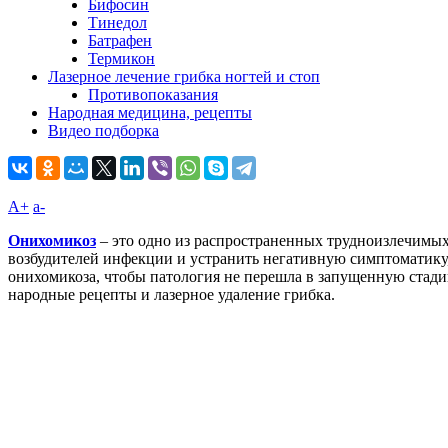
Бифосин
Тинедол
Батрафен
Термикон
Лазерное лечение грибка ногтей и стоп
Противопоказания
Народная медицина, рецепты
Видео подборка
A+
а-
Онихомикоз
– это одно из распространенных трудноизлечимых
возбудителей инфекции и устранить негативную симптоматику,
онихомикоза, чтобы патология не перешла в запущенную стадию
народные рецепты и лазерное удаление грибка.