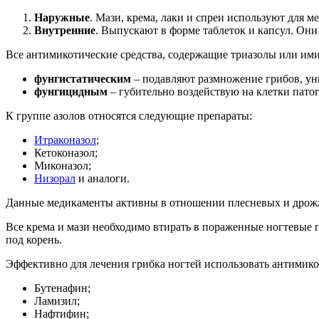
Наружные
. Мази, крема, лаки и спреи используют для 
Внутренние
. Выпускают в форме таблеток и капсул. Они
Все антимикотические средства, содержащие триазолы или им
фунгистатическим
– подавляют размножение грибов, ун
фунгицидным
– губительно воздействую на клетки пат
К группе азолов относятся следующие препараты:
Итраконазол
;
Кетоконазол;
Миконазол;
Низорал
и аналоги.
Данные медикаменты активны в отношении плесневых и дрожж
Все крема и мази необходимо втирать в пораженные ногтевые п
под корень.
Эффективно для лечения грибка ногтей использовать антимико
Бутенафин;
Ламизил;
Нафтифин;