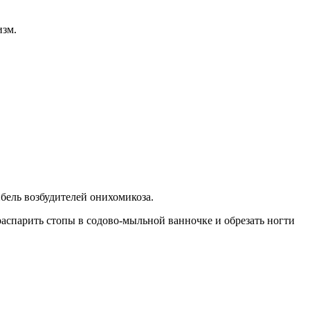
изм.
ель возбудителей онихомикоза.
 распарить стопы в содово-мыльной ванночке и обрезать ногти