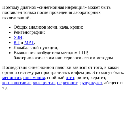
Поэтому диагноз «синегнойная инфекция» может быть
поставлен только после проведения лабораторных
исследований:
Общих анализов мочи, кала, крови;
Ренгенографии;
УЗИ
;
КТ
и
МРТ
;
Люмбальной пункции;
Выявления возбудителя методом ПЦР,
бактериологическим или серологическим методом.
Последствия синегнойной палочки зависят от того, в какой
орган и систему распространилась инфекция. Это могут быть:
менингит
,
пневмония
, гнойный
отит
, ринит, кератит,
конъюнктивит
,
холецистит
,
перитонит
,
фурункулез
, абсцесс и
т.д.