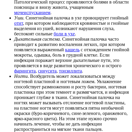
Патологический процесс проявляются болями в области
поясницы и внизу живота, учащенным
мочеиспусканием
.
Уши.
Синегнойная палочка в ухе провоцирует гнойный
отит
, при котором наблюдаются кровянистые и гнойные
выделения из ушей, возникают нарушения слуха,
беспокоят сильные
боли в ухе
.
Дыхательная система
. Синегнойная палочка часто
приводит к развитию воспаления легких, при котором
появляется выраженный
кашель
с отхождением гнойной
мокроты, одышка, боль в грудной клетке. Если
инфекция поражает верхние дыхательные пути, это
проявляется в виде развития хронического и острого
фарингита
,
синусита
,
тонзиллита
.
Ногти
. Возбудитель может локализоваться между
ногтевой пластиной и ногтевым ложем. Увлажнение
способствует размножению и росту бактерии, ногтевая
пластинка при этом темнеет и размягчается, и инфекция
проникает глубже в ткани. Синегнойная палочка на
ногтях может вызывать отслоение ногтевой пластины,
на пластине ногтя могут появляться пятна необычной
окраски (буро-коричневого, сине-зеленого, оранжевого,
ярко-красного цвета). На этом этапе нужно срочно
начинать лечение, чтобы не дать инфекции
распространиться на мягкие ткани пальцев.