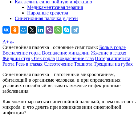
Как лечить синегнойную инфекцию
Медикаментозная терапия
Народные средства
Синегнойная палочка у детей
A+
а-
Синегнойная палочка - основные симптомы:
Боль в горле
Воспаление горла
Воспаление миндалин
Жжение в глазах
Жидкий стул
Отёк горла
Покраснение глаз
Потеря аппетита
Рвота
Резь в глазах
Слезотечение
Тошнота
Трещины на губах
Синегнойная палочка – патогенный микроорганизм,
обитающий в организме человека, и при определенных
условиях способный вызывать тяжелые инфекционные
заболевания.
Как можно заразиться синегнойной палочкой, в чем опасность
микроба, и что делать при возникновении синегнойной
инфекции?