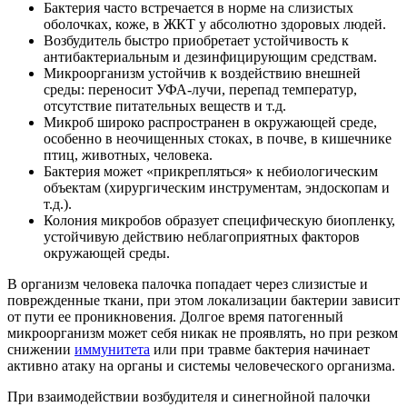
Бактерия часто встречается в норме на слизистых
оболочках, коже, в ЖКТ у абсолютно здоровых людей.
Возбудитель быстро приобретает устойчивость к
антибактериальным и дезинфицирующим средствам.
Микроорганизм устойчив к воздействию внешней
среды: переносит УФА-лучи, перепад температур,
отсутствие питательных веществ и т.д.
Микроб широко распространен в окружающей среде,
особенно в неочищенных стоках, в почве, в кишечнике
птиц, животных, человека.
Бактерия может «прикрепляться» к небиологическим
объектам (хирургическим инструментам, эндоскопам и
т.д.).
Колония микробов образует специфическую биопленку,
устойчивую действию неблагоприятных факторов
окружающей среды.
В организм человека палочка попадает через слизистые и
поврежденные ткани, при этом локализации бактерии зависит
от пути ее проникновения. Долгое время патогенный
микроорганизм может себя никак не проявлять, но при резком
снижении
иммунитета
или при травме бактерия начинает
активно атаку на органы и системы человеческого организма.
При взаимодействии возбудителя и синегнойной палочки