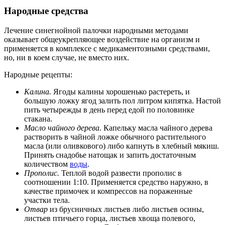
Народные средства
Лечение синегнойной палочки народными методами
оказывает общеукрепляющее воздействие на организм и
применяется в комплексе с медикаментозными средствами,
но, ни в коем случае, не вместо них.
Народные рецепты:
Калина.
Ягоды калины хорошенько растереть, и
большую ложку ягод залить пол литром кипятка. Настой
пить четырежды в день перед едой по половинке
стакана.
Масло чайного дерева
. Капельку масла чайного дерева
растворить в чайной ложке обычного растительного
масла (или оливкового) либо капнуть в хлебный мякиш.
Принять снадобье натощак и запить достаточным
количеством
воды
.
Прополис.
Теплой водой развести прополис в
соотношении 1:10. Применяется средство наружно, в
качестве примочек и компрессов на пораженные
участки тела.
Отвар
из брусничных листьев либо листьев осины,
листьев птичьего горца, листьев хвоща полевого,