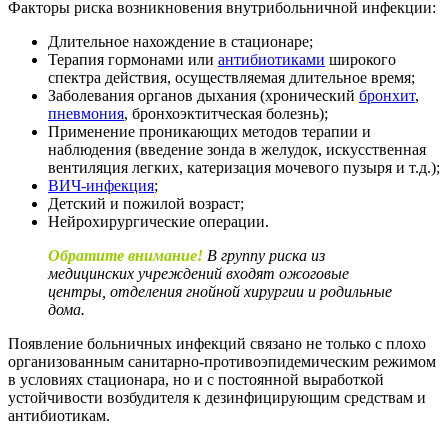
Факторы риска возникновения внутрибольничной инфекции:
Длительное нахождение в стационаре;
Терапия гормонами или
антибиотиками
широкого
спектра действия, осуществляемая длительное время;
Заболевания органов дыхания (хронический
бронхит
,
пневмония
, бронхоэктитческая болезнь);
Применение проникающих методов терапии и
наблюдения (введение зонда в желудок, искусственная
вентиляция легких, катеризация мочевого пузыря и т.д.);
ВИЧ-инфекция
;
Детский и пожилой возраст;
Нейрохирургические операции.
Обратите внимание!
В группу риска из
медицинских учреждений входят ожоговые
центры, отделения гнойной хирургии и родильные
дома.
Появление больничных инфекций связано не только с плохо
организованным санитарно-противоэпидемическим режимом
в условиях стационара, но и с постоянной выработкой
устойчивости возбудителя к дезинфицирующим средствам и
антибиотикам.