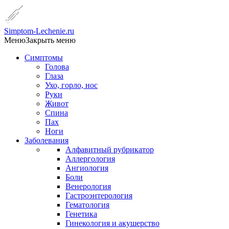
Simptom-Lechenie.ru
Меню
Закрыть меню
Симптомы
Голова
Глаза
Ухо, горло, нос
Руки
Живот
Спина
Пах
Ноги
Заболевания
Алфавитный рубрикатор
Аллергология
Ангиология
Боли
Венерология
Гастроэнтерология
Гематология
Генетика
Гинекология и акушерство