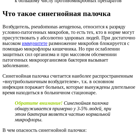
к большому числу противомикробных препаратов
Что такое синегнойная палочка
Возбудитель, pseudomonas aerugenosa, относится к разряду
условно-патогенных микробов, то есть тех, кто в норме могут
присутствовать у абсолютно здоровых людей. При достаточно
высоком
иммунитете
размножение микробов блокируется с
помощью микрофлоры кишечника. Но при ослаблении
защитных сил организма и при массовом обсемениии
патогенных микроорганизмов бактерия вызывает
заболевание.
Синегнойная палочка считается наиболее распространенным
«внутрибольничным возбудителем», т.к. в основном
инфекция поражает больных, которые вынуждены длительное
время находиться в больничном стационаре.
Обратите внимание!
Синегнойная палочка
обнаруживается примерно у 3-5% людей, при
этом бактерия является частью нормальной
микрофлоры.
В чем опасность синегнойной палочки: