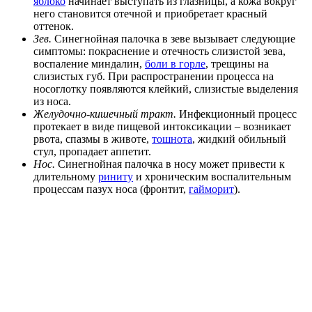
яблоко
начинает выступать из глазницы, а кожа вокруг
него становится отечной и приобретает красный
оттенок.
Зев.
Синегнойная палочка в зеве вызывает следующие
симптомы: покраснение и отечность слизистой зева,
воспаление миндалин,
боли в горле
, трещины на
слизистых губ. При распространении процесса на
носоглотку появляются клейкий, слизистые выделения
из носа.
Желудочно-кишечный тракт.
Инфекционный процесс
протекает в виде пищевой интоксикации – возникает
рвота, спазмы в животе,
тошнота
, жидкий обильный
стул, пропадает аппетит.
Нос.
Синегнойная палочка в носу может привести к
длительному
риниту
и хроническим воспалительным
процессам пазух носа (фронтит,
гайморит
).