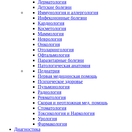
Дерматология
Детские болезни
Иммунология и аллергология
Инфекционные болезни
Кардиология
Косметология
Маммология
Неврология
Онкология
Отоларингология
Офтальмология
Паразитарные болезни
Патологическая анатомия
Педиатрия
Первая медицинская помощь
Психическое здоровье
Пульмонология
Радиология
Ревматология
Скорая и неотложная мед. помощь
Стоматология
Токсикология и Наркология
Урология
Фармакология
Диагностика