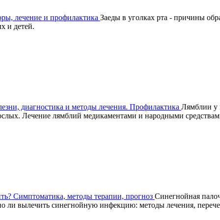
оры, лечение и профилактика
Заеды в уголках рта - причины обр
х и детей.
лезни, диагностика и методы лечения. Профилактика
Лямблии у 
зрослых. Лечение лямблий медикаментами и народными средствам
чить? Симптоматика, методы терапии, прогноз
Синегнойная палочк
 ли вылечить синегнойную инфекцию: методы лечения, перечен