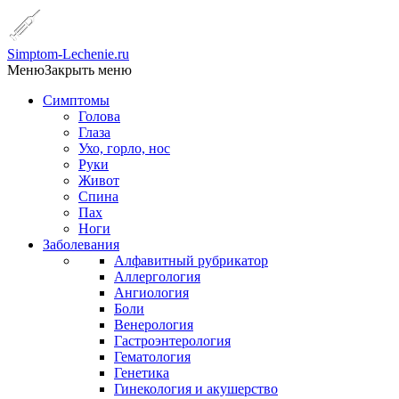
Simptom-Lechenie.ru
Меню
Закрыть меню
Симптомы
Голова
Глаза
Ухо, горло, нос
Руки
Живот
Спина
Пах
Ноги
Заболевания
Алфавитный рубрикатор
Аллергология
Ангиология
Боли
Венерология
Гастроэнтерология
Гематология
Генетика
Гинекология и акушерство