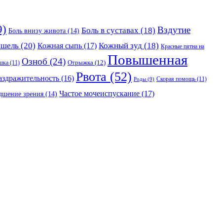
9)
Вздутие
Боль в суставах
(18)
Боль внизу живота
(14)
ашель
(20)
Кожный зуд
(18)
Кожная сыпь
(17)
Красные пятна на
Повышенная
Озноб
(24)
Отрыжка
(12)
шка
(11)
Рвота
(52)
аздражительность
(16)
Скорая помощь
(11)
Роды
(9)
Частое мочеиспускание
(17)
дшение зрения
(14)