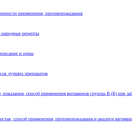
обенности применения, противопоказания
, народные рецепты
 описание и цены
сок лучших препаратов
, показания, способ применения витаминов группы B (Б) при за
состав, способ применения, противопоказания и аналоги витами