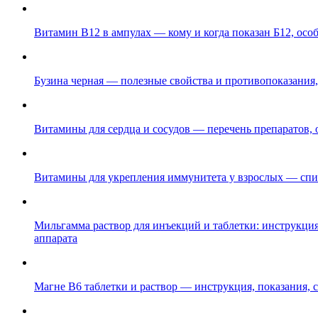
Витамин B12 в ампулах — кому и когда показан Б12, ос
Бузина черная — полезные свойства и противопоказания
Витамины для сердца и сосудов — перечень препаратов,
Витамины для укрепления иммунитета у взрослых — спи
Мильгамма раствор для инъекций и таблетки: инструкция
аппарата
Магне B6 таблетки и раствор — инструкция, показания, 