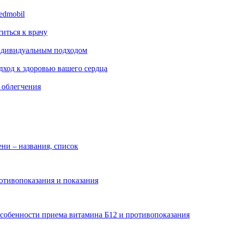
edmobil
титься к врачу
индивидуальным подходом
ход к здоровью вашего сердца
 облегчения
ни – названия, список
отивопоказания и показания
Особенности приема витамина Б12 и противопоказания