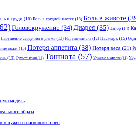
Боль в животе
(3
оль в груди
(16)
Боль в грудной клетке
(13)
62)
Головокружение
(34)
Диарея
(35)
К
Запор
(14)
Насморк
(15)
Нарушение сердечного ритма
(13)
Нарушение сна
(12)
Оды
Потеря аппетита
(38)
Потеря веса
(21)
Р
ение кожи
(13)
Тошнота
(57)
Уху
ель
(13)
Сухость кожи
(11)
Урчание в животе
(11)
сную модель
еального образа
ачем нужен и насколько точен