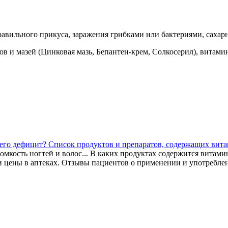
авильного прикуса, заражения грибками или бактериями, сахарн
 и мазей (Цинковая мазь, Бепантен-крем, Солкосерил), витамин
ит его дефицит? Список продуктов и препаратов, содержащих ви
мкость ногтей и волос... В каких продуктах содержится витамин
и цены в аптеках. Отзывы пациентов о применении и употребле