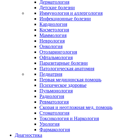
Дерматология
Детские болезни
Иммунология и аллергология
Инфекционные болезни
Кардиология
Косметология
Маммология
Неврология
Онкология
Отоларингология
Офтальмология
Паразитарные болезни
Патологическая анатомия
Педиатрия
Первая медицинская помощь
Психическое здоровье
Пульмонология
Радиология
Ревматология
Скорая и неотложная мед. помощь
Стоматология
Токсикология и Наркология
Урология
Фармакология
Диагностика