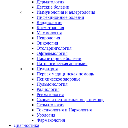
Дерматология
Детские болезни
Иммунология и аллергология
Инфекционные болезни
Кардиология
Косметология
Маммология
Неврология
Онкология
Отоларингология
Офтальмология
Паразитарные болезни
Патологическая анатомия
Педиатрия
Первая медицинская помощь
Психическое здоровье
Пульмонология
Радиология
Ревматология
Скорая и неотложная мед. помощь
Стоматология
Токсикология и Наркология
Урология
Фармакология
Диагностика