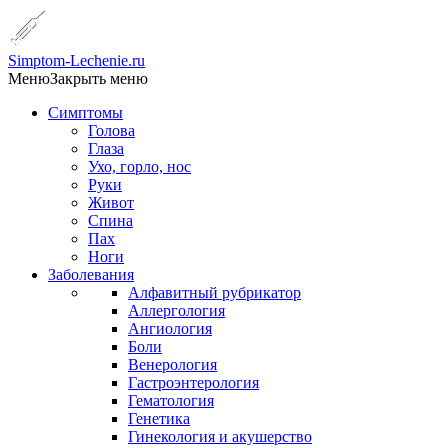
Simptom-Lechenie.ru
Меню
Закрыть меню
Симптомы
Голова
Глаза
Ухо, горло, нос
Руки
Живот
Спина
Пах
Ноги
Заболевания
Алфавитный рубрикатор
Аллергология
Ангиология
Боли
Венерология
Гастроэнтерология
Гематология
Генетика
Гинекология и акушерство