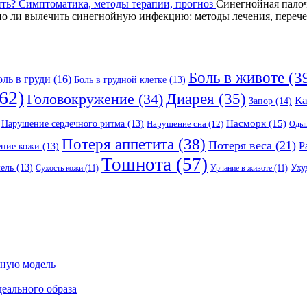
чить? Симптоматика, методы терапии, прогноз
Синегнойная палочк
 ли вылечить синегнойную инфекцию: методы лечения, перечен
Боль в животе
(3
оль в груди
(16)
Боль в грудной клетке
(13)
62)
Головокружение
(34)
Диарея
(35)
К
Запор
(14)
Насморк
(15)
Нарушение сердечного ритма
(13)
Нарушение сна
(12)
Оды
Потеря аппетита
(38)
Потеря веса
(21)
Р
ение кожи
(13)
Тошнота
(57)
Уху
ель
(13)
Сухость кожи
(11)
Урчание в животе
(11)
сную модель
еального образа