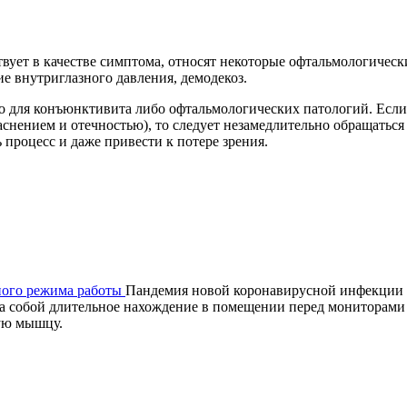
ствует в качестве симптома, относят некоторые офтальмологичес
е внутриглазного давления, демодекоз.
но для конъюнктивита либо офтальмологических патологий. Если
аснением и отечностью), то следует незамедлительно обращатьс
 процесс и даже привести к потере зрения.
нного режима работы
Пандемия новой коронавирусной инфекции п
а собой длительное нахождение в помещении перед мониторами 
ную мышцу.