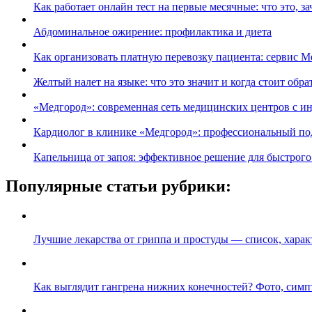
Как работает онлайн тест на первые месячные: что это, з
Абдоминальное ожирение: профилактика и диета
Как организовать платную перевозку пациента: сервис M
Желтый налет на языке: что это значит и когда стоит обра
«Медгород»: современная сеть медицинских центров с 
Кардиолог в клинике «Медгород»: профессиональный под
Капельница от запоя: эффективное решение для быстрого
Популярные статьи рубрики:
Лучшие лекарства от гриппа и простуды — список, хара
Как выглядит гангрена нижних конечностей? Фото, симп