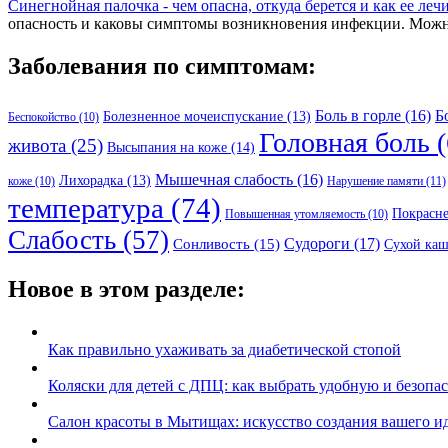
Синегнойная палочка - чем опасна, откуда берется и как ее ле
опасность и каковы симптомы возникновения инфекции. Можно
Заболевания по симптомам:
Боль в горле
(16)
Б
Болезненное мочеиспускание
(13)
Беспокойство
(10)
Головная боль
(
живота
(25)
Высыпания на коже
(14)
Мышечная слабость
(16)
Лихорадка
(13)
Нарушение памяти
(11)
коже
(10)
температура
(74)
Покрасн
Повышенная утомляемость
(10)
Слабость
(57)
Судороги
(17)
Сонливость
(15)
Сухой каш
Новое в этом разделе:
Как правильно ухаживать за диабетической стопой
Коляски для детей с ДПЦ: как выбрать удобную и безопа
Салон красоты в Мытищах: искусство создания вашего ид