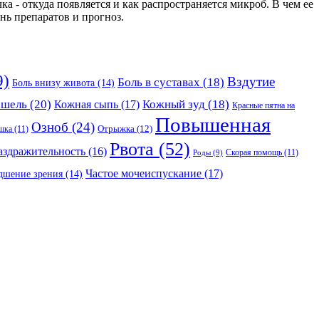
а - откуда появляется и как распространяется микроб. В чем ее
ь препаратов и прогноз.
9)
Вздутие
Боль в суставах
(18)
Боль внизу живота
(14)
ашель
(20)
Кожный зуд
(18)
Кожная сыпь
(17)
Красные пятна на
Повышенная
Озноб
(24)
Отрыжка
(12)
шка
(11)
Рвота
(52)
аздражительность
(16)
Скорая помощь
(11)
Роды
(9)
Частое мочеиспускание
(17)
дшение зрения
(14)