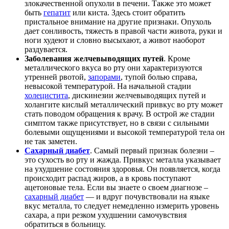
злокачественной опухоли в печени. Также это может
быть
гепатит
или киста. Здесь стоит обратить
пристальное внимание на другие признаки. Опухоль
дает сонливость, тяжесть в правой части живота, руки и
ноги худеют и словно высыхают, а живот наоборот
раздувается.
Заболевания желчевыводящих путей
. Кроме
металлического вкуса во рту они характеризуются
утренней рвотой,
запорами
, тупой болью справа,
невысокой температурой. На начальной стадии
холецистита
, дискинезии желчевыводящих путей и
холангите кислый металлический привкус во рту может
стать поводом обращения к врачу. В острой же стадии
симптом также присутствует, но в связи с сильными
болевыми ощущениями и высокой температурой тела он
не так заметен.
Сахарный диабет
. Самый первый признак болезни –
это сухость во рту и жажда. Привкус металла указывает
на ухудшение состояния здоровья. Он появляется, когда
происходит распад жиров, а в кровь поступают
ацетоновые тела. Если вы знаете о своем диагнозе –
сахарный диабет
— и вдруг почувствовали на языке
вкус металла, то следует немедленно измерить уровень
сахара, а при резком ухудшении самочувствия
обратиться в больницу.