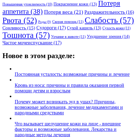
Потеря
Покраснение кожи
(13)
Повышенная утомляемость
(10)
аппетита
(38)
Потеря веса
(21)
Раздражительность
(16)
Слабость
(57)
Рвота
(52)
Скорая помощь
(11)
Роды
(9)
Судороги
(17)
Сонливость
(15)
Сухой кашель
(13)
Сухость кожи
(11)
Тошнота
(57)
Ухудшение зрения
(14)
Урчание в животе
(11)
Частое мочеиспускание
(17)
Новое в этом разделе:
Постоянная усталость: возможные причины и лечение
Кровь из носа: причины и правила оказания первой
помощи детям и взрослым
Почему может возникать зуд в ушах? Причины,
возможные заболевания, лечение медикаментами и
народными средствами
Что вызывает шелушение кожи на лице - внешние
факторы и возможные заболевания. Лекарства и
народные методы лечения