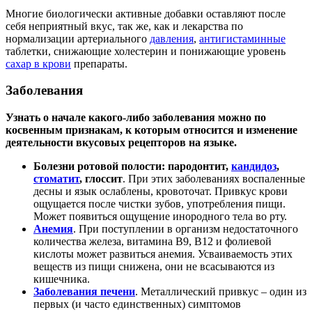
Многие биологически активные добавки оставляют после
себя неприятный вкус, так же, как и лекарства по
нормализации артериального
давления
,
антигистаминные
таблетки, снижающие холестерин и понижающие уровень
сахар в крови
препараты.
Заболевания
Узнать о начале какого-либо заболевания можно по
косвенным признакам, к которым относится и изменение
деятельности вкусовых рецепторов на языке.
Болезни ротовой полости: пародонтит,
кандидоз
,
стоматит
, глоссит
. При этих заболеваниях воспаленные
десны и язык ослаблены, кровоточат. Привкус крови
ощущается после чистки зубов, употребления пищи.
Может появиться ощущение инородного тела во рту.
Анемия
. При поступлении в организм недостаточного
количества железа, витамина В9, В12 и фолиевой
кислоты может развиться анемия. Усваиваемость этих
веществ из пищи снижена, они не всасываются из
кишечника.
Заболевания печени
. Металлический привкус – один из
первых (и часто единственных) симптомов