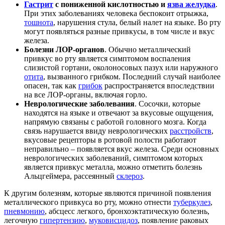
Гастрит
с пониженной кислотностью и
язва желудка
.
При этих заболеваниях человека беспокоит отрыжка,
тошнота
, нарушения стула, белый налет на языке. Во рту
могут появляться разные привкусы, в том числе и вкус
железа.
Болезни ЛОР-органов
. Обычно металлический
привкус во рту является симптомом воспаления
слизистой гортани, околоносовых пазух или наружного
отита
, вызванного грибком. Последний случай наиболее
опасен, так как
грибок
распространяется впоследствии
на все ЛОР-органы, включая горло.
Неврологические заболевания
. Сосочки, которые
находятся на языке и отвечают за вкусовые ощущения,
напрямую связаны с работой головного мозга. Когда
связь нарушается ввиду неврологических
расстройств
,
вкусовые рецепторы в ротовой полости работают
неправильно – появляется вкус железа. Среди основных
неврологических заболеваний, симптомом которых
является привкус металла, можно отметить болезнь
Альцгеймера, рассеянный
склероз
.
К другим болезням, которые являются причиной появления
металлического привкуса во рту, можно отнести
туберкулез
,
пневмонию
, абсцесс легкого, бронхоэктатическую болезнь,
легочную
гипертензию
,
муковисцидоз
, появление раковых