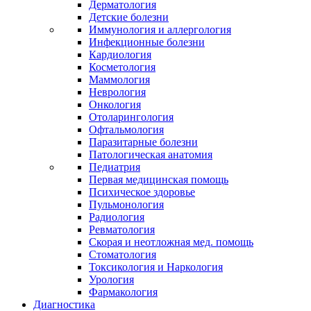
Дерматология
Детские болезни
Иммунология и аллергология
Инфекционные болезни
Кардиология
Косметология
Маммология
Неврология
Онкология
Отоларингология
Офтальмология
Паразитарные болезни
Патологическая анатомия
Педиатрия
Первая медицинская помощь
Психическое здоровье
Пульмонология
Радиология
Ревматология
Скорая и неотложная мед. помощь
Стоматология
Токсикология и Наркология
Урология
Фармакология
Диагностика