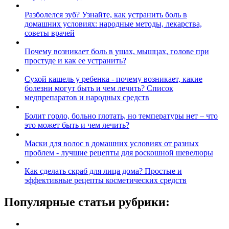
Разболелся зуб? Узнайте, как устранить боль в
домашних условиях: народные методы, лекарства,
советы врачей
Почему возникает боль в ушах, мышцах, голове при
простуде и как ее устранить?
Сухой кашель у ребенка - почему возникает, какие
болезни могут быть и чем лечить? Список
медпрепаратов и народных средств
Болит горло, больно глотать, но температуры нет – что
это может быть и чем лечить?
Маски для волос в домашних условиях от разных
проблем - лучшие рецепты для роскошной шевелюры
Как сделать скраб для лица дома? Простые и
эффективные рецепты косметических средств
Популярные статьи рубрики: