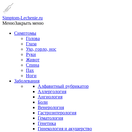
Simptom-Lechenie.ru
Меню
Закрыть меню
Симптомы
Голова
Глаза
Ухо, горло, нос
Руки
Живот
Спина
Пах
Ноги
Заболевания
Алфавитный рубрикатор
Аллергология
Ангиология
Боли
Венерология
Гастроэнтерология
Гематология
Генетика
Гинекология и акушерство