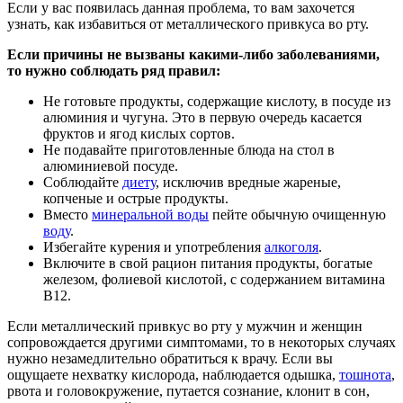
Если у вас появилась данная проблема, то вам захочется
узнать, как избавиться от металлического привкуса во рту.
Если причины не вызваны какими-либо заболеваниями,
то нужно соблюдать ряд правил:
Не готовьте продукты, содержащие кислоту, в посуде из
алюминия и чугуна. Это в первую очередь касается
фруктов и ягод кислых сортов.
Не подавайте приготовленные блюда на стол в
алюминиевой посуде.
Соблюдайте
диету
, исключив вредные жареные,
копченые и острые продукты.
Вместо
минеральной воды
пейте обычную очищенную
воду
.
Избегайте курения и употребления
алкоголя
.
Включите в свой рацион питания продукты, богатые
железом, фолиевой кислотой, с содержанием витамина
В12.
Если металлический привкус во рту у мужчин и женщин
сопровождается другими симптомами, то в некоторых случаях
нужно незамедлительно обратиться к врачу. Если вы
ощущаете нехватку кислорода, наблюдается одышка,
тошнота
,
рвота и головокружение, путается сознание, клонит в сон,