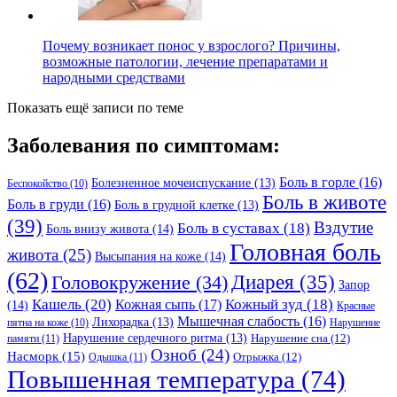
Почему возникает понос у взрослого? Причины,
возможные патологии, лечение препаратами и
народными средствами
Показать ещё записи по теме
Заболевания по симптомам:
Боль в горле
(16)
Болезненное мочеиспускание
(13)
Беспокойство
(10)
Боль в животе
Боль в груди
(16)
Боль в грудной клетке
(13)
(39)
Вздутие
Боль в суставах
(18)
Боль внизу живота
(14)
Головная боль
живота
(25)
Высыпания на коже
(14)
(62)
Головокружение
(34)
Диарея
(35)
Запор
Кашель
(20)
Кожный зуд
(18)
Кожная сыпь
(17)
(14)
Красные
Мышечная слабость
(16)
Лихорадка
(13)
Нарушение
пятна на коже
(10)
Нарушение сердечного ритма
(13)
Нарушение сна
(12)
памяти
(11)
Озноб
(24)
Насморк
(15)
Отрыжка
(12)
Одышка
(11)
Повышенная температура
(74)