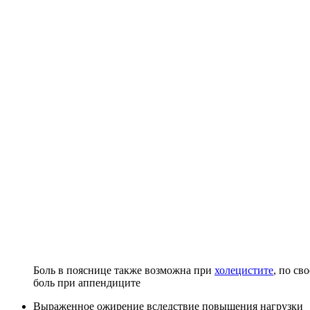
Боль в пояснице также возможна при
холецистите
, по св
боль при аппендиците
Выраженное ожирение вследствие повышения нагрузки