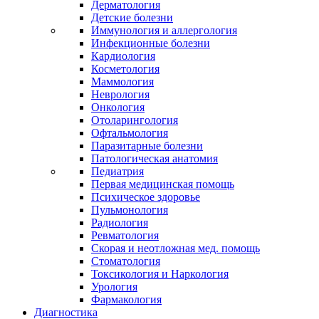
Дерматология
Детские болезни
Иммунология и аллергология
Инфекционные болезни
Кардиология
Косметология
Маммология
Неврология
Онкология
Отоларингология
Офтальмология
Паразитарные болезни
Патологическая анатомия
Педиатрия
Первая медицинская помощь
Психическое здоровье
Пульмонология
Радиология
Ревматология
Скорая и неотложная мед. помощь
Стоматология
Токсикология и Наркология
Урология
Фармакология
Диагностика