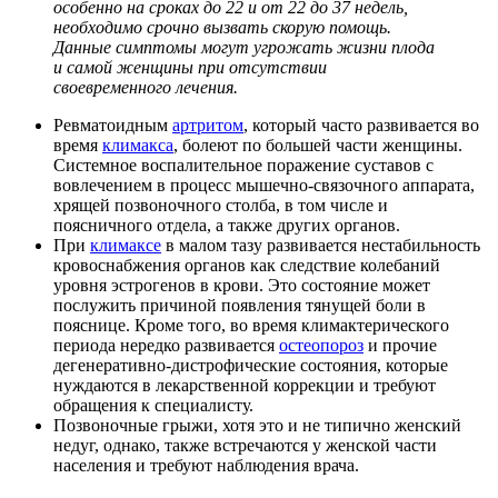
особенно на сроках до 22 и от 22 до 37 недель,
необходимо срочно вызвать скорую помощь.
Данные симптомы могут угрожать жизни плода
и самой женщины при отсутствии
своевременного лечения.
Ревматоидным
артритом
, который часто развивается во
время
климакса
, болеют по большей части женщины.
Системное воспалительное поражение суставов с
вовлечением в процесс мышечно-связочного аппарата,
хрящей позвоночного столба, в том числе и
поясничного отдела, а также других органов.
При
климаксе
в малом тазу развивается нестабильность
кровоснабжения органов как следствие колебаний
уровня эстрогенов в крови. Это состояние может
послужить причиной появления тянущей боли в
пояснице. Кроме того, во время климактерического
периода нередко развивается
остеопороз
и прочие
дегенеративно-дистрофические состояния, которые
нуждаются в лекарственной коррекции и требуют
обращения к специалисту.
Позвоночные грыжи, хотя это и не типично женский
недуг, однако, также встречаются у женской части
населения и требуют наблюдения врача.