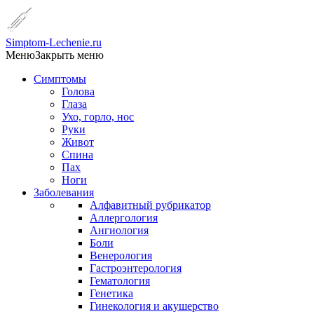
Simptom-Lechenie.ru
Меню
Закрыть меню
Симптомы
Голова
Глаза
Ухо, горло, нос
Руки
Живот
Спина
Пах
Ноги
Заболевания
Алфавитный рубрикатор
Аллергология
Ангиология
Боли
Венерология
Гастроэнтерология
Гематология
Генетика
Гинекология и акушерство