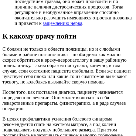
последствием травмы, оно может произойти и по
причине наличия дистрофических процессов. Тогда
регулярное и необдуманное вправление способно
окончательно разрушить имеющиеся отростки позвонка
и привести к
защемлению нерва
.
К какому врачу пойти
С болями не только в области поясницы, но и с любыми
болями в районе позвоночника – необходимо как можно
скорее обратиться к врачу-невропатологу в вашу районную
поликлинику. Таким образом поступают, конечно, в том
случае, если состояние пациента стабильно. Если же пациент
чувствует себя плохо или какие-то из симптомов вызывают
тревогу, не колеблясь вызывайте скорую помощь.
После того, как поставлен диагноз, пациенту назначается
определенное лечение. Оно может включать в себя
лекарственные препараты, физиотерапию, а в ряде случаев
операцию.
В целях профилактики усиления болевого синдрома
рекомендуется спать на жестком матрасе, а под колени
подкладывать подушку небольшого размера. При этом
постарайтесь не затягивать слишком надолго соблюдение