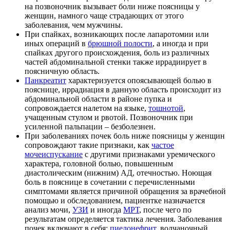
на позвоночник вызывает боли ниже поясницы у
женщин, намного чаще страдающих от этого
заболевания, чем мужчины.
При спайках, возникающих после лапаротомии или
иных операций в
брюшной полости
, а иногда и при
спайках другого происхождения, боль из различных
частей абдоминальной стенки также иррадиирует в
поясничную область.
Панкреатит
характеризуется опоясывающей болью в
пояснице, иррадиация в данную область происходит из
абдоминальной области в районе пупка и
сопровождается налетом на языке,
тошнотой
,
учащенным стулом и рвотой. Позвоночник при
усиленной пальпации – безболезнен.
При заболеваниях почек боль ниже поясницы у женщин
сопровождают такие признаки, как
частое
мочеиспускание
с другими признаками уремического
характера, головной болью, повышенным
диастолическим (нижним) АД, отечностью. Ноющая
боль в пояснице в сочетании с перечисленными
симптомами является причиной обращения за врачебной
помощью и обследованием, пациентке назначается
анализ мочи,
УЗИ
и иногда
МРТ
, после чего по
результатам определяется тактика лечения. Заболевания
почек включают в себя:
пиелонефрит
, волчаночный