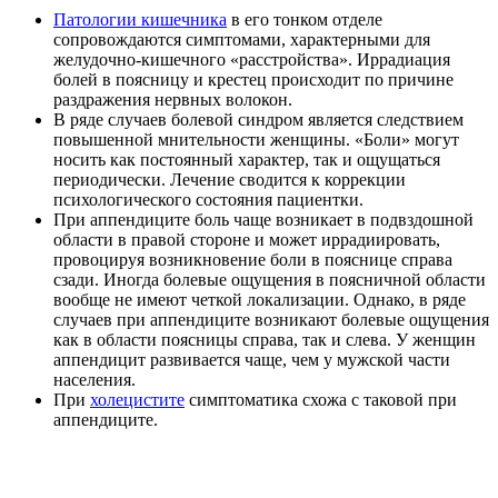
Патологии кишечника
в его тонком отделе
сопровождаются симптомами, характерными для
желудочно-кишечного «расстройства». Иррадиация
болей в поясницу и крестец происходит по причине
раздражения нервных волокон.
В ряде случаев болевой синдром является следствием
повышенной мнительности женщины. «Боли» могут
носить как постоянный характер, так и ощущаться
периодически. Лечение сводится к коррекции
психологического состояния пациентки.
При аппендиците боль чаще возникает в подвздошной
области в правой стороне и может иррадиировать,
провоцируя возникновение боли в пояснице справа
сзади. Иногда болевые ощущения в поясничной области
вообще не имеют четкой локализации. Однако, в ряде
случаев при аппендиците возникают болевые ощущения
как в области поясницы справа, так и слева. У женщин
аппендицит развивается чаще, чем у мужской части
населения.
При
холецистите
симптоматика схожа с таковой при
аппендиците.