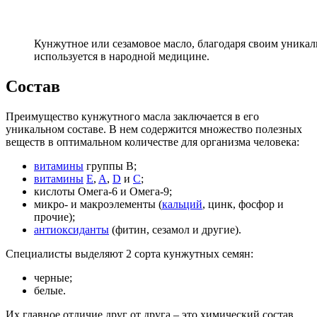
Кунжутное или сезамовое масло, благодаря своим уника
используется в народной медицине.
Состав
Преимущество кунжутного масла заключается в его
уникальном составе. В нем содержится множество полезных
веществ в оптимальном количестве для организма человека:
витамины
группы B;
витамины
E
,
A
,
D
и
C
;
кислоты Омега-6 и Омега-9;
микро- и макроэлементы (
кальций
, цинк, фосфор и
прочие);
антиоксиданты
(фитин, сезамол и другие).
Специалисты выделяют 2 сорта кунжутных семян:
черные;
белые.
Их главное отличие друг от друга – это химический состав.