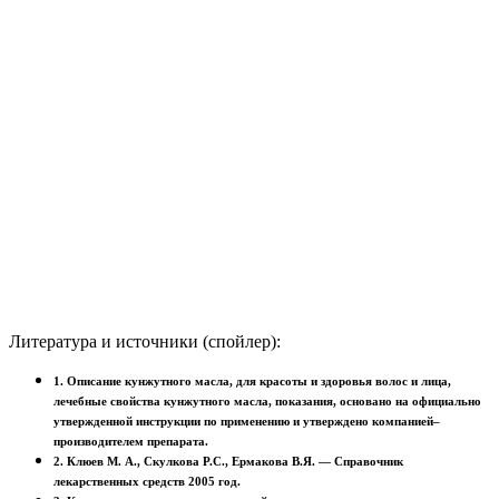
Литература и источники (спойлер):
1. Описание кунжутного масла, для красоты и здоровья волос и лица,
лечебные свойства кунжутного масла, показания, основано на официально
утвержденной инструкции по применению и утверждено компанией–
производителем препарата.
2. Клюев М. А., Скулкова Р.С., Ермакова В.Я. — Справочник
лекарственных средств 2005 год.