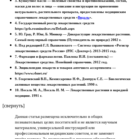
3. Кунжутное масло — полезные свойства и противопоказания, состав,
маски для волос и лица — описание и инструкция по применению
натурального, растительного препарата, предоставлены медицинским
справочником лекарственных средств «
Видаль
».
4. Государственный реестр лекарственных средств
https://grls.rosminzdrav.ru/Default.aspx
5. Ю. Грау, Р. Юнг, Б. Мюнкер — Дикорастущие лекарственные растения.
Самый популярный справочник (Путеводитель по природе) 2002 г.
6. Под редакцией Г.Л. Вышковского — Система справочников «Регистр
лекарственных средств России» (РЛС «Доктор»). 2013-2015 год.
7. Фармация и фармакология. Павлова И.И. (составитель) —
Лекарственные средства. Новейший справочник. 2012 год.
8. Энциклопедия лекарств и товаров аптечного ассортимента —
https://www.rlsnet.ru/
9. Георгиевский В.П., Комиссаренко Н.Ф., Дмитрук С.Е. — Биологически
активные вещества лекарственных растений. 1990 г.
10. Носаль М. А., Носаль И. М. — Лекарственные растения в народной
медицине. 1991 г.
[свернуть]
Данная статья размещена исключительно в общих
познавательных целях посетителей и не является научным
материалом, универсальной инструкцией или
профессиональным медицинским советом, и не заменяет
приём доктора. За диагностикой и лечением обращайтесь