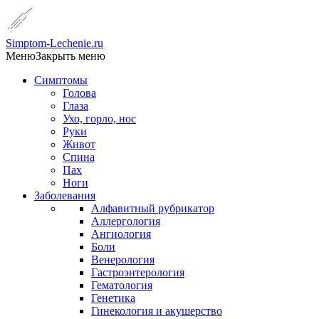
Simptom-Lechenie.ru
Меню
Закрыть меню
Симптомы
Голова
Глаза
Ухо, горло, нос
Руки
Живот
Спина
Пах
Ноги
Заболевания
Алфавитный рубрикатор
Аллергология
Ангиология
Боли
Венерология
Гастроэнтерология
Гематология
Генетика
Гинекология и акушерство