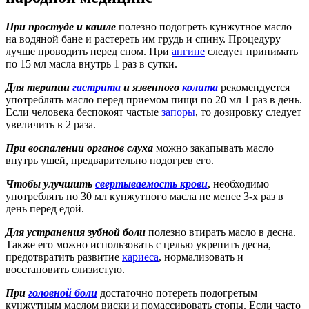
При простуде и кашле
полезно подогреть кунжутное масло
на водяной бане и растереть им грудь и спину. Процедуру
лучше проводить перед сном. При
ангине
следует принимать
по 15 мл масла внутрь 1 раз в сутки.
Для терапии
гастрита
и язвенного
колита
рекомендуется
употреблять масло перед приемом пищи по 20 мл 1 раз в день.
Если человека беспокоят частые
запоры
, то дозировку следует
увеличить в 2 раза.
При воспалении органов слуха
можно закапывать масло
внутрь ушей, предварительно подогрев его.
Чтобы улучшить
свертываемость крови
, необходимо
употреблять по 30 мл кунжутного масла не менее 3-х раз в
день перед едой.
Для устранения зубной боли
полезно втирать масло в десна.
Также его можно использовать с целью укрепить десна,
предотвратить развитие
кариеса
, нормализовать и
восстановить слизистую.
При
головной боли
достаточно потереть подогретым
кунжутным маслом виски и помассировать стопы. Если часто