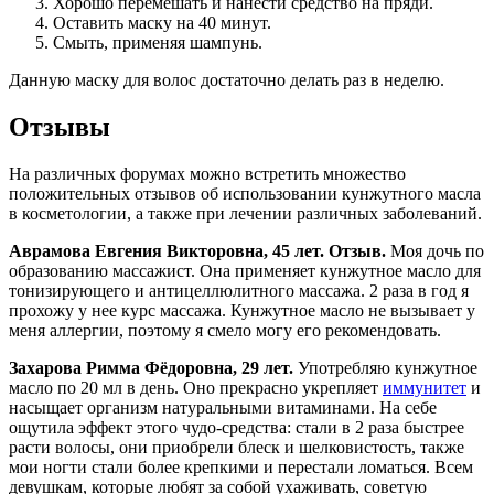
Хорошо перемешать и нанести средство на пряди.
Оставить маску на 40 минут.
Смыть, применяя шампунь.
Данную маску для волос достаточно делать раз в неделю.
Отзывы
На различных форумах можно встретить множество
положительных отзывов об использовании кунжутного масла
в косметологии, а также при лечении различных заболеваний.
Аврамова Евгения Викторовна, 45 лет. Отзыв.
Моя дочь по
образованию массажист. Она применяет кунжутное масло для
тонизирующего и антицеллюлитного массажа. 2 раза в год я
прохожу у нее курс массажа. Кунжутное масло не вызывает у
меня аллергии, поэтому я смело могу его рекомендовать.
Захарова Римма Фёдоровна, 29 лет.
Употребляю кунжутное
масло по 20 мл в день. Оно прекрасно укрепляет
иммунитет
и
насыщает организм натуральными витаминами. На себе
ощутила эффект этого чудо-средства: стали в 2 раза быстрее
расти волосы, они приобрели блеск и шелковистость, также
мои ногти стали более крепкими и перестали ломаться. Всем
девушкам, которые любят за собой ухаживать, советую