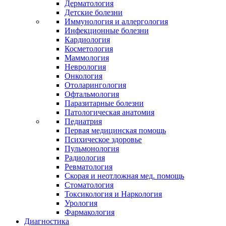
Дерматология
Детские болезни
Иммунология и аллергология
Инфекционные болезни
Кардиология
Косметология
Маммология
Неврология
Онкология
Отоларингология
Офтальмология
Паразитарные болезни
Патологическая анатомия
Педиатрия
Первая медицинская помощь
Психическое здоровье
Пульмонология
Радиология
Ревматология
Скорая и неотложная мед. помощь
Стоматология
Токсикология и Наркология
Урология
Фармакология
Диагностика