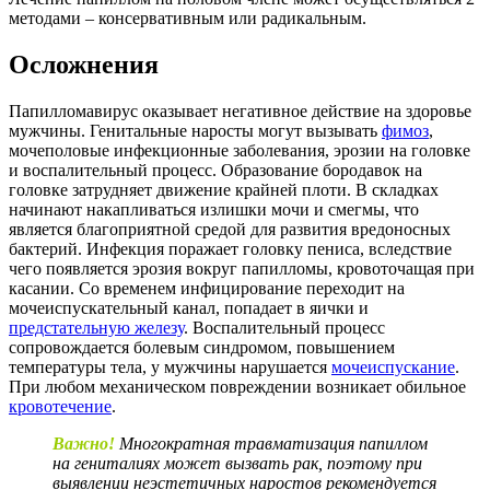
методами – консервативным или радикальным.
Осложнения
Папилломавирус оказывает негативное действие на здоровье
мужчины. Генитальные наросты могут вызывать
фимоз
,
мочеполовые инфекционные заболевания, эрозии на головке
и воспалительный процесс. Образование бородавок на
головке затрудняет движение крайней плоти. В складках
начинают накапливаться излишки мочи и смегмы, что
является благоприятной средой для развития вредоносных
бактерий. Инфекция поражает головку пениса, вследствие
чего появляется эрозия вокруг папилломы, кровоточащая при
касании. Со временем инфицирование переходит на
мочеиспускательный канал, попадает в яички и
предстательную железу
. Воспалительный процесс
сопровождается болевым синдромом, повышением
температуры тела, у мужчины нарушается
мочеиспускание
.
При любом механическом повреждении возникает обильное
кровотечение
.
Важно!
Многократная травматизация папиллом
на гениталиях может вызвать рак, поэтому при
выявлении неэстетичных наростов рекомендуется