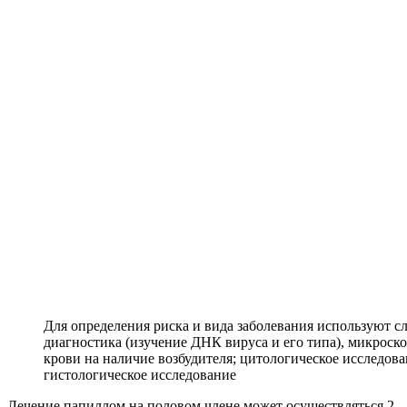
Для определения риска и вида заболевания используют 
диагностика (изучение ДНК вируса и его типа), микроско
крови на наличие возбудителя; цитологическое исследован
гистологическое исследование
Лечение папиллом на половом члене может осуществляться 2