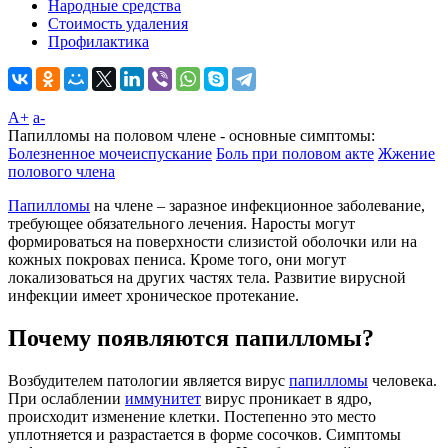
Народные средства
Стоимость удаления
Профилактика
A+
а-
Папилломы на половом члене - основные симптомы:
Болезненное мочеиспускание
Боль при половом акте
Жжение
полового члена
Папилломы
на члене – заразное инфекционное заболевание,
требующее обязательного лечения. Наросты могут
формироваться на поверхности слизистой оболочки или на
кожных покровах пениса. Кроме того, они могут
локализоваться на других частях тела. Развитие вирусной
инфекции имеет хроническое протекание.
Почему появляются папилломы?
Возбудителем патологии является вирус
папилломы
человека.
При ослаблении
иммунитет
вирус проникает в ядро,
происходит изменение клетки. Постепенно это место
уплотняется и разрастается в форме сосочков. Симптомы