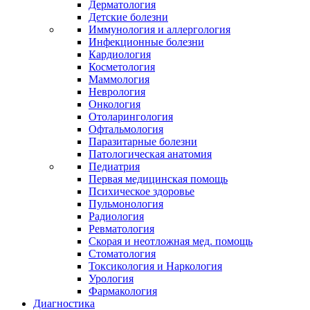
Дерматология
Детские болезни
Иммунология и аллергология
Инфекционные болезни
Кардиология
Косметология
Маммология
Неврология
Онкология
Отоларингология
Офтальмология
Паразитарные болезни
Патологическая анатомия
Педиатрия
Первая медицинская помощь
Психическое здоровье
Пульмонология
Радиология
Ревматология
Скорая и неотложная мед. помощь
Стоматология
Токсикология и Наркология
Урология
Фармакология
Диагностика