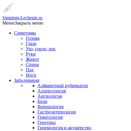
Simptom-Lechenie.ru
Меню
Закрыть меню
Симптомы
Голова
Глаза
Ухо, горло, нос
Руки
Живот
Спина
Пах
Ноги
Заболевания
Алфавитный рубрикатор
Аллергология
Ангиология
Боли
Венерология
Гастроэнтерология
Гематология
Генетика
Гинекология и акушерство