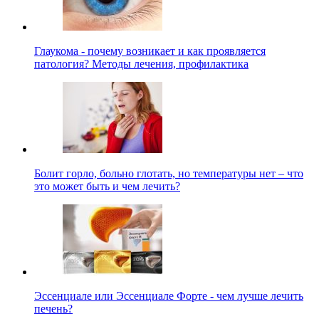
Глаукома - почему возникает и как проявляется
патология? Методы лечения, профилактика
Болит горло, больно глотать, но температуры нет – что
это может быть и чем лечить?
Эссенциале или Эссенциале Форте - чем лучше лечить
печень?