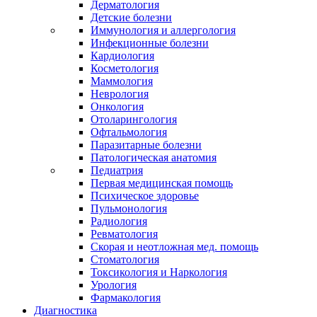
Дерматология
Детские болезни
Иммунология и аллергология
Инфекционные болезни
Кардиология
Косметология
Маммология
Неврология
Онкология
Отоларингология
Офтальмология
Паразитарные болезни
Патологическая анатомия
Педиатрия
Первая медицинская помощь
Психическое здоровье
Пульмонология
Радиология
Ревматология
Скорая и неотложная мед. помощь
Стоматология
Токсикология и Наркология
Урология
Фармакология
Диагностика