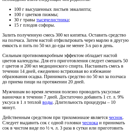
100 г высушенных листьев эвкалипта;
100 г цветков пижмы;
30 г травы
тысячелистника
;
15 г плодов софоры.
Залить полученную смесь 300 мл кипятка. Оставить средство
на полчаса. Затем настой отфильтровать через марлю в другую
емкость и пить по 50 мл до еды не менее 3-х раз в день.
Сильным противомикробным эффектом обладает настой
цветов календулы. Для его приготовления следует смешать 50
г цветов и 200 мл медицинского спирта. Настаивать смесь в
течении 14 дней, ежедневно встряхивая во избежание
образования осадка. Принимать средство по 50 мл за полчаса
до приема пищи на протяжении 20 дней.
Мужчинам во время лечения полезно проводить уксусные
ванночки в течении 7 дней. Достаточно добавить 1 ст. л. 9%
уксуса в 1 л теплой
воды
. Длительность процедуры – 10
минут.
Действенным средством при трихомониазе является
чеснок
.
Следует выдавить сок с одной головки
чеснока
и принимать
сок в чистом виде по ½ ч. л. 3 раза в сутки или приготовить