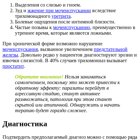
Выделения со слизью и гноем.
Зуд и
жжение при мочеиспускании
вследствие
трихомонадного
уретрита
.
Болевые ощущения после интимной близости.
Частые позывы к
мочеиспусканию
, преимущественно в
утреннее время, которые являются ложными.
При хронической форме возможно нарушение
мочеиспускания
, вызванное увеличением
предстательной
железы
. Довольно редко у пациентов диагностируют эрозии и
язвочки слизистой. В 40% случаев трихомониаз вызывает
простатит
.
Обратите внимание!
Нельзя заниматься
самолечением, поскольку это может привести к
обратному эффекту: паразиты перейдут в
агрессивную стадию, станут активнее
размножаться, патология при этом станет
скрытой или атипичной. Обнаружить и начать
терапию будет гораздо сложнее.
Диагностика
Подтвердить предполагаемый диагноз можно с помощью ряда