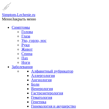
Simptom-Lechenie.ru
Меню
Закрыть меню
Симптомы
Голова
Глаза
Ухо, горло, нос
Руки
Живот
Спина
Пах
Ноги
Заболевания
Алфавитный рубрикатор
Аллергология
Ангиология
Боли
Венерология
Гастроэнтерология
Гематология
Генетика
Гинекология и акушерство