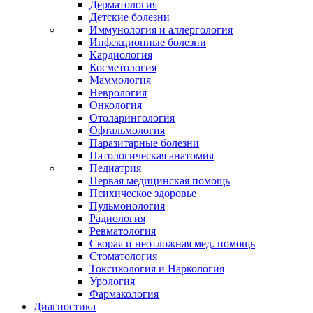
Дерматология
Детские болезни
Иммунология и аллергология
Инфекционные болезни
Кардиология
Косметология
Маммология
Неврология
Онкология
Отоларингология
Офтальмология
Паразитарные болезни
Патологическая анатомия
Педиатрия
Первая медицинская помощь
Психическое здоровье
Пульмонология
Радиология
Ревматология
Скорая и неотложная мед. помощь
Стоматология
Токсикология и Наркология
Урология
Фармакология
Диагностика