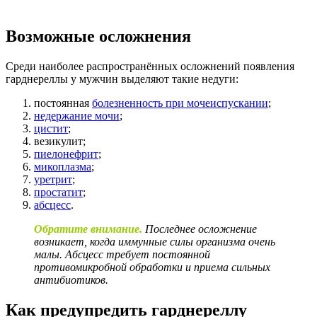
Возможные осложнения
Среди наиболее распространённых осложнений появления
гарднереллы у мужчин выделяют такие недуги:
постоянная
болезненность при мочеиспускании
;
недержание мочи
;
цистит
;
везикулит;
пиелонефрит
;
микоплазма
;
уретрит
;
простатит
;
абсцесс
.
Обратите внимание.
Последнее осложнение
возникает, когда иммунные силы организма очень
малы. Абсцесс требует постоянной
противомикробной обработки и приема сильных
антибиотиков.
Как предупредить гарднереллу