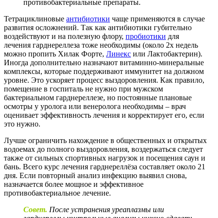
противобактериальные препараты.
Тетрациклиновые
антибиотики
чаще применяются в случае
развития осложнений. Так как антибиотики губительно
воздействуют и на полезную флору,
пробиотики
для
лечения гарднереллеза тоже необходимы (около 2х недель
можно пропить Хилак Форте,
Линекс
или Лактобактерин).
Иногда дополнительно назначают витаминно-минеральные
комплексы, которые поддерживают иммунитет на должном
уровне. Это ускоряет процесс выздоровления. Как правило,
помещение в госпиталь не нужно при мужском
бактериальном гарднереллезе, но постоянные плановые
осмотры у уролога или венеролога необходимы – врач
оценивает эффективность лечения и корректирует его, если
это нужно.
Лучше ограничить нахождение в общественных и открытых
водоемах до полного выздоровления, воздержаться следует
также от сильных спортивных нагрузок и посещения саун и
бань. Всего курс лечения гарднереллёза составляет около 21
дня. Если повторный анализ инфекцию выявил снова,
назначается более мощное и эффективное
противобактериальное лечение.
Совет.
После устранения уреаплазмы или