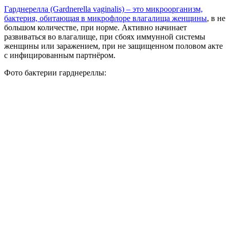
Гарднерелла (Gardnerella vaginalis) – это микроорганизм,
бактерия, обитающая в микрофлоре влагалища женщины
, в не
большом количестве, при норме. Активно начинает
развиваться во влагалище, при сбоях иммунной системы
женщины или заражением, при не защищенном половом акте
с инфицированным партнёром.
Фото бактерии гарднереллы: