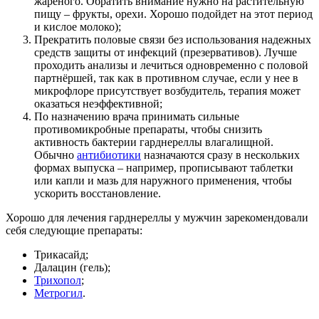
жареного. Обратить внимание нужно на растительную
пищу – фрукты, орехи. Хорошо подойдет на этот период
и кислое молоко);
Прекратить половые связи без использования надежных
средств защиты от инфекций (презервативов). Лучше
проходить анализы и лечиться одновременно с половой
партнёршей, так как в противном случае, если у нее в
микрофлоре присутствует возбудитель, терапия может
оказаться неэффективной;
По назначению врача принимать сильные
противомикробные препараты, чтобы снизить
активность бактерии гарднереллы влагалищной.
Обычно
антибиотики
назначаются сразу в нескольких
формах выпуска – например, прописывают таблетки
или капли и мазь для наружного применения, чтобы
ускорить восстановление.
Хорошо для лечения гарднереллы у мужчин зарекомендовали
себя следующие препараты:
Трикасайд;
Далацин (гель);
Трихопол
;
Метрогил
.