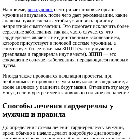
На приеме,
врач уролог
осматривает половые органы
мужчины визуально, после чего дает рекомендации, какие
анализы нужно сделать, чтобы установить причину
неприятной симптоматики. Это помогает исключить более
серьезные заболевания, так как часто случается, что
гарднереллез является не единственным заболеванием,
которое присутствует в половой системе мужчины, а
сопутствует более тяжелым ЗППП (часто у мужчин
уреаплазма и гарднерелла идут вместе).
ЗППП
— это
сокращение означает заболевания, передающиеся половым
путём.
Иногда также проводится пальпация простаты, при
необходимости проводится ультразвуковое исследование, а
входе анализов у пациента берут мазки. Отменить эту меру
могут, если в уретре имеется довольно сильное воспаление.
Способы лечения гарднереллы у
мужчин и правила
До определения схемы лечения гарднереллеза у мужчин,
врачи обычно в начале делают подробную диагностику
состояния здоровья пациента. В каждом конкретном случае