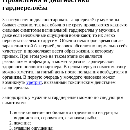
гарднереллёза
Зачастую точно диагностировать гарднереллёз у мужчины
бывает сложно, так как обычно не сразу проявляются какие-то
сильные симптомы вагинальной гарднереллы у мужчин, а
даже если необычные ощущения возникают, то их легко
перепутать с чем-то другим. Обычно некоторое время после
заражения этой бактерией, человек абсолютно нормально себя
чувствует, и продолжает вести образ жизни, к которому
привык. При этом уже на таком этапе он является
разносчиком инфекции, и может заразить гарднереллой
здорового полового партнера. В целом первую симптоматику
можно заметить на пятый день после попадания возбудителя в
организм. В первую очередь у молодого человека может
возникнуть
уретрит
, вызванный токсическим действием
гарднереллы.
Заподозрить у мужчины гарднереллёз можно по следующим
симптомам:
возникновение необильного отделяемого из уретры –
водянистого, сероватого, с запахом рыбы;
жжение;
зудящие ощущения;