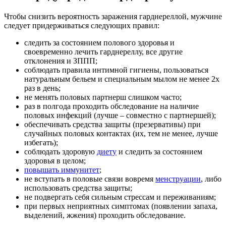
Чтобы снизить вероятность заражения гарднереллой, мужчине
следует придерживаться следующих правил:
следить за состоянием полового здоровья и
своевременно лечить гарднереллу, все другие
отклонения и ЗППП;
соблюдать правила интимной гигиены, пользоваться
натуральным бельем и специальным мылом не менее 2х
раз в день;
не менять половых партнерш слишком часто;
раз в полгода проходить обследование на наличие
половых инфекций (лучше – совместно с партнершей);
обеспечивать средства защиты (презервативы) при
случайных половых контактах (их, тем не менее, лучше
избегать);
соблюдать здоровую
диету
и следить за состоянием
здоровья в целом;
повышать иммунитет
;
не вступать в половые связи вовремя
менструации
, либо
использовать средства защиты;
не подвергать себя сильным стрессам и переживаниям;
при первых неприятных симптомах (появлении запаха,
выделений, жжения) проходить обследование.