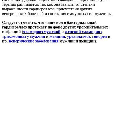
терапия разливается, так как она зависит от степени
выраженности гарднереллеза, присутствия других
венерических болезней и состояния иммунных сил мужчины.
Следует отметить, что чаще всего бактериальный
гарднереллез протекает на фоне других урогенитальных
инфекций (
хламидиоз мужской
и
женский хламидиоз
,
трихомониаз у мужчин
и
женщин
,
уреаплазмоз
,
гонорея
и
пр.
венерические заболевания
мужчин и женщин).