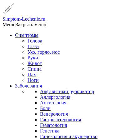
Simptom-Lechenie.ru
Меню
Закрыть меню
Симптомы
Голова
Глаза
Ухо, горло, нос
Руки
Живот
Спина
Пах
Ноги
Заболевания
Алфавитный рубрикатор
Аллергология
Ангиология
Боли
Венерология
Гастроэнтерология
Гематология
Генетика
Гинекология и акушерство