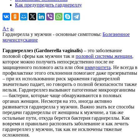
Как предупредить гарднереллу
A+
а-
Гарднерелла у мужчин - основные симптомы:
Болезненное
мочеиспускание
Гарднереллез (Gardnerella vaginalis)
– это заболевание
половой сферы как мужчин так и
половой системы женщин
,
которое можно получить непосредственно после не
защищенного полового акта или сбоя
иммунитета
. Не всегда в
профилактике этого отклонения помогают даже презервативы
– при их использовании риск заражения гарднереллой
значительно падает, но говорить о полной безопасности также
нельзя. Гарднереллез вызывают патогенные микроорганизмы
— бактерии, которые чаще обнаруживаются в половых
органах женщин. Несмотря на это, иногда активно
развивается гарднерелла у мужчин. Важно знать все способы
передачи гарднереллы от женщины к мужчине, а так-же
остальные пути, откуда берется бактерия гарднереллы. Как
вовремя и правильно распознать заболевание и как лечить
гарднереллез у мужчин, так как не исключены тяжелые
осложнения.